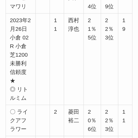
マワリ
4位
9位
2023年2
1
西村
2
2
1
月26日
1
淳也
1％
2％
9
小倉 02
5位
3位
R 小倉
芝1200
未勝利
信頼度
★
◎ リト
ルミム
〇 ライ
2
菱田
2
2
1
クアフ
裕二
0％
2％
1
ラワー
6位
3位