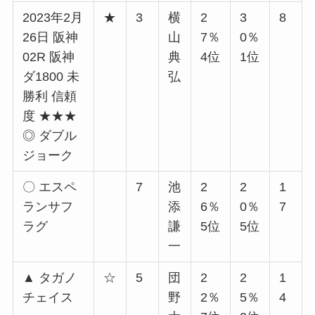
2023年2月
★
3
横
2
3
8
26日 阪神
山
7％
0％
02R 阪神
典
4位
1位
ダ1800 未
弘
勝利 信頼
度 ★★★
◎ ダブル
ジョーク
〇 エスペ
7
池
2
2
1
ランサフ
添
6％
0％
7
ラグ
謙
5位
5位
一
▲ タガノ
☆
5
団
2
2
1
チェイス
野
2％
5％
4