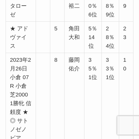
タロー
裕二
0％
8％
9
ゼ
6位
9位
★ アド
5
角田
5％
2
2
ヴァイ
大和
14
8％
3
ス
位
4位
2023年2
8
藤岡
3
3
1
月26日
佑介
5％
3％
0
小倉 07
1位
1位
R 小倉
芝2000
1勝牝 信
頼度 ★
◎ サト
ノゼノ
ビア