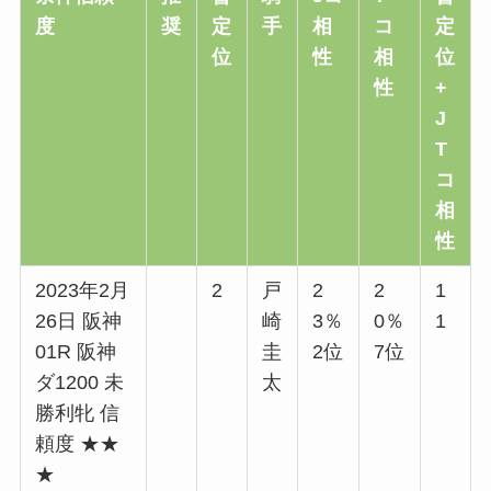
度
奨
定
手
相
コ
定
位
性
相
位
性
+
J
T
コ
相
性
2023年2月
2
戸
2
2
1
26日 阪神
崎
3％
0％
1
01R 阪神
圭
2位
7位
ダ1200 未
太
勝利牝 信
頼度 ★★
★