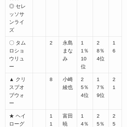
◎ セレ
ッソサ
ンライ
ズ
〇 タム
2
永島
1
2
1
ロショ
まな
1％
8％
6
ウリュ
み
10
4位
ー
位
▲ クリ
8
小崎
2
1
2
スプオ
綾也
5％
7％
1
ブウォ
4位
9位
ー
★ ヘイ
1
富田
1
2
2
ローグ
1
暁
4％
5％
5