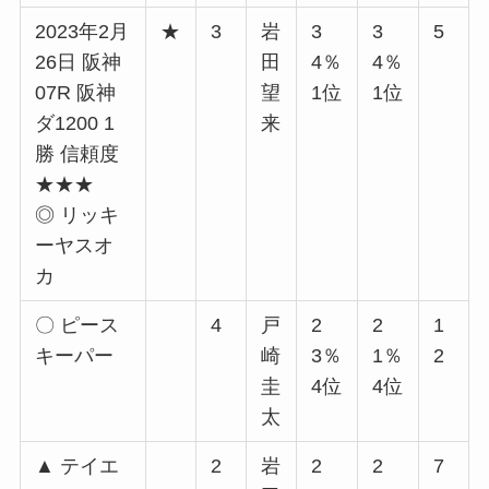
2023年2月
★
3
岩
3
3
5
26日 阪神
田
4％
4％
07R 阪神
望
1位
1位
ダ1200 1
来
勝 信頼度
★★★
◎ リッキ
ーヤスオ
カ
〇 ピース
4
戸
2
2
1
キーパー
崎
3％
1％
2
圭
4位
4位
太
▲ テイエ
2
岩
2
2
7