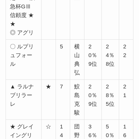
急杯GⅢ
信頼度 ★
★
◎ アグリ
〇 ルプリ
5
横
2
2
2
ュフォー
山
0％
4％
2
ル
典
9位
8位
弘
▲ ラルナ
★
7
鮫
2
2
2
ブリラー
島
0％
8％
1
レ
克
9位
5位
駿
★ グレイ
☆
1
団
3
5
1
イングリ
4
野
6％
0％
6