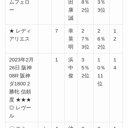
ムフェロ
田
8％
3％
ー
康
2位
3位
誠
★ レディ
7
幸
2
2
1
アリエス
英
7％
6％
2
明
3位
2位
2023年2月
1
浜
3
1
1
26日 阪神
中
5％
0％
4
08R 阪神
俊
2位
11
ダ1800 2
位
勝牝 信頼
度 ★★★
◎ レヴー
ル