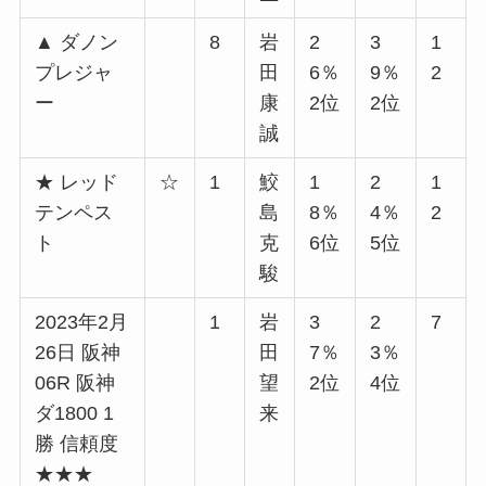
▲ ダノン
8
岩
2
3
1
プレジャ
田
6％
9％
2
ー
康
2位
2位
誠
★ レッド
☆
1
鮫
1
2
1
テンペス
島
8％
4％
2
ト
克
6位
5位
駿
2023年2月
1
岩
3
2
7
26日 阪神
田
7％
3％
06R 阪神
望
2位
4位
ダ1800 1
来
勝 信頼度
★★★