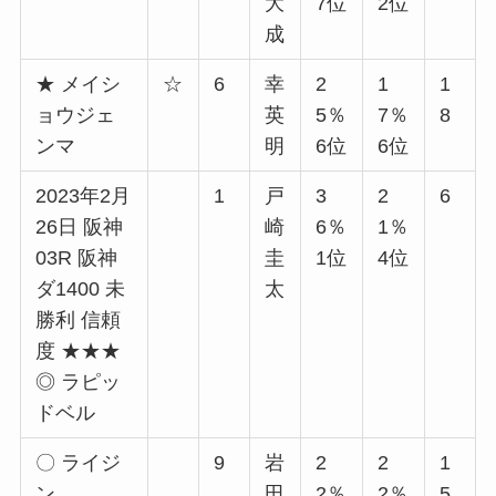
大
7位
2位
成
★ メイシ
☆
6
幸
2
1
1
ョウジェ
英
5％
7％
8
ンマ
明
6位
6位
2023年2月
1
戸
3
2
6
26日 阪神
崎
6％
1％
03R 阪神
圭
1位
4位
ダ1400 未
太
勝利 信頼
度 ★★★
◎ ラピッ
ドベル
〇 ライジ
9
岩
2
2
1
ン
田
2％
2％
5