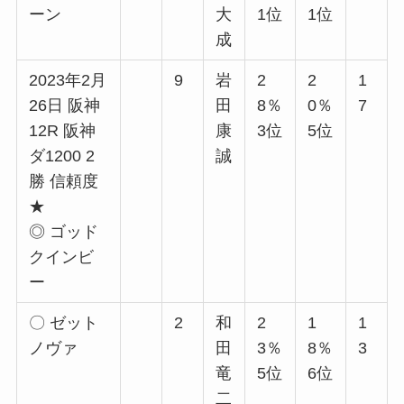
ーン
大
1位
1位
成
2023年2月
9
岩
2
2
1
26日 阪神
田
8％
0％
7
12R 阪神
康
3位
5位
ダ1200 2
誠
勝 信頼度
★
◎ ゴッド
クインビ
ー
〇 ゼット
2
和
2
1
1
ノヴァ
田
3％
8％
3
竜
5位
6位
二