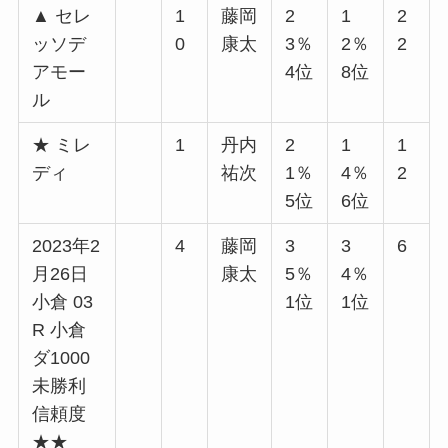
▲ セレ
1
藤岡
2
1
2
ッソデ
0
康太
3％
2％
2
アモー
4位
8位
ル
★ ミレ
1
丹内
2
1
1
ディ
祐次
1％
4％
2
5位
6位
2023年2
4
藤岡
3
3
6
月26日
康太
5％
4％
小倉 03
1位
1位
R 小倉
ダ1000
未勝利
信頼度
★★