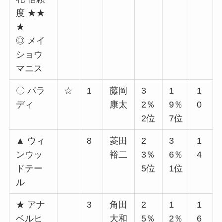
度 ★★
★
◎ メイ
ショウ
マニス
〇 パラ
☆
1
藤岡
3
1
1
ディ
康太
2％
9％
0
2位
7位
▲ ウィ
8
菱田
2
3
1
ンウッ
裕二
3％
6％
4
ドテー
5位
1位
ル
★ アナ
3
角田
2
1
1
ベルヒ
大和
5％
2％
6