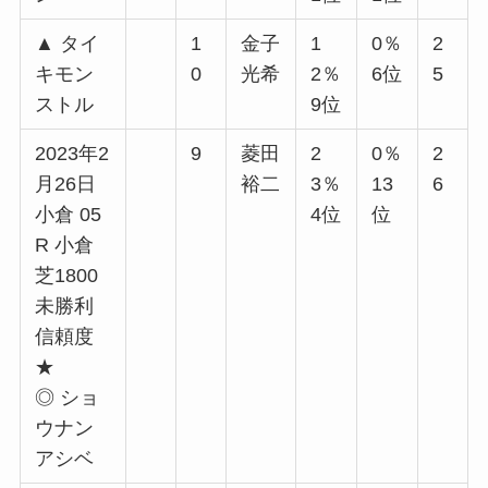
▲ タイ
1
金子
1
0％
2
キモン
0
光希
2％
6位
5
ストル
9位
2023年2
9
菱田
2
0％
2
月26日
裕二
3％
13
6
小倉 05
4位
位
R 小倉
芝1800
未勝利
信頼度
★
◎ ショ
ウナン
アシベ