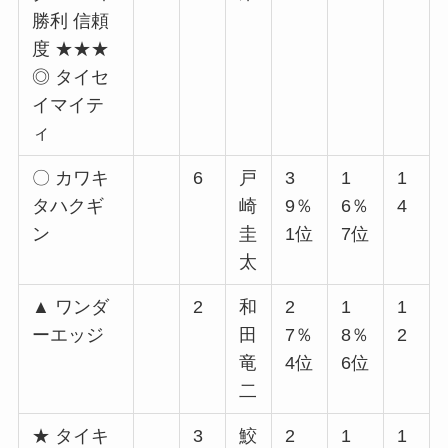
勝利 信頼
度 ★★★
◎ タイセ
イマイテ
ィ
〇 カワキ
6
戸
3
1
1
タハクギ
崎
9％
6％
4
ン
圭
1位
7位
太
▲ ワンダ
2
和
2
1
1
ーエッジ
田
7％
8％
2
竜
4位
6位
二
★ タイキ
3
鮫
2
1
1