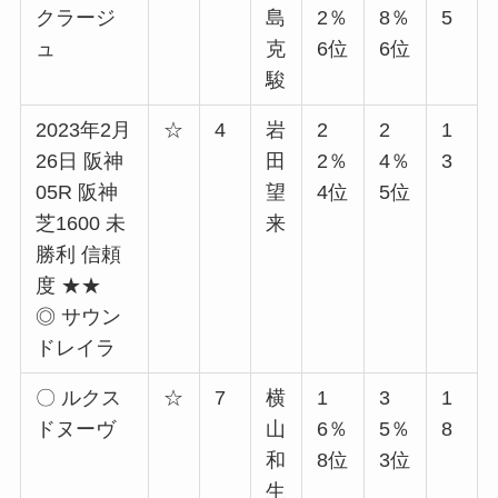
クラージ
島
2％
8％
5
ュ
克
6位
6位
駿
2023年2月
☆
4
岩
2
2
1
26日 阪神
田
2％
4％
3
05R 阪神
望
4位
5位
芝1600 未
来
勝利 信頼
度 ★★
◎ サウン
ドレイラ
〇 ルクス
☆
7
横
1
3
1
ドヌーヴ
山
6％
5％
8
和
8位
3位
生