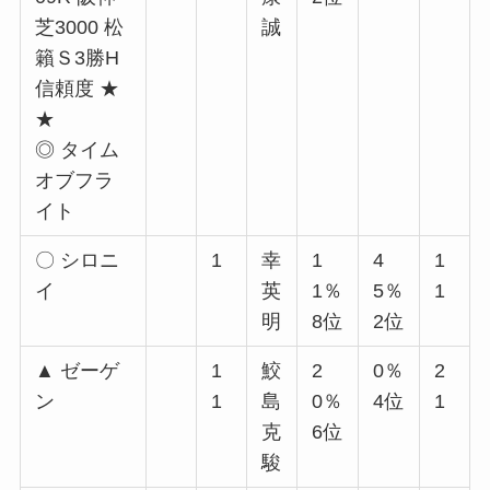
芝3000 松
誠
籟Ｓ3勝H
信頼度 ★
★
◎ タイム
オブフラ
イト
〇 シロニ
1
幸
1
4
1
イ
英
1％
5％
1
明
8位
2位
▲ ゼーゲ
1
鮫
2
0％
2
ン
1
島
0％
4位
1
克
6位
駿