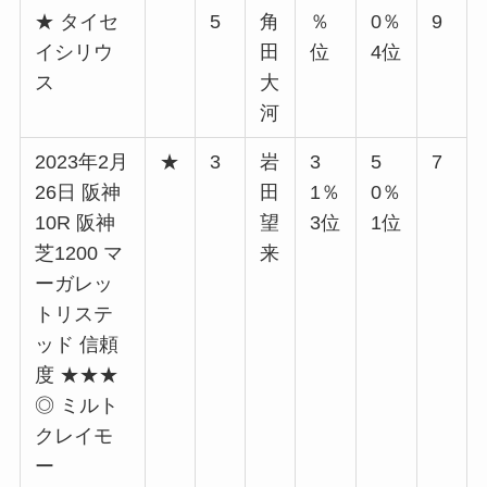
★ タイセ
5
角
％
0％
9
イシリウ
田
位
4位
ス
大
河
2023年2月
★
3
岩
3
5
7
26日 阪神
田
1％
0％
10R 阪神
望
3位
1位
芝1200 マ
来
ーガレッ
トリステ
ッド 信頼
度 ★★★
◎ ミルト
クレイモ
ー