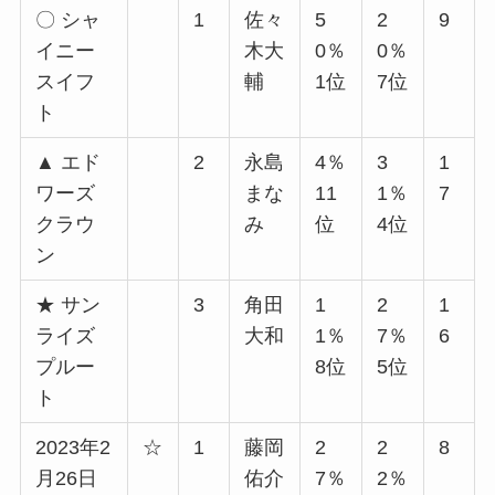
〇 シャ
1
佐々
5
2
9
イニー
木大
0％
0％
スイフ
輔
1位
7位
ト
▲ エド
2
永島
4％
3
1
ワーズ
まな
11
1％
7
クラウ
み
位
4位
ン
★ サン
3
角田
1
2
1
ライズ
大和
1％
7％
6
プルー
8位
5位
ト
2023年2
☆
1
藤岡
2
2
8
月26日
佑介
7％
2％