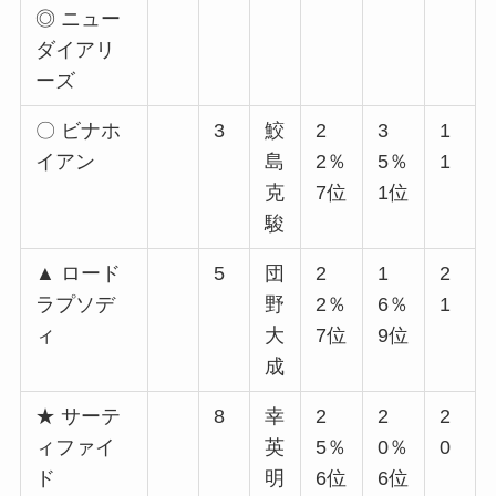
◎ ニュー
ダイアリ
ーズ
〇 ビナホ
3
鮫
2
3
1
イアン
島
2％
5％
1
克
7位
1位
駿
▲ ロード
5
団
2
1
2
ラプソデ
野
2％
6％
1
ィ
大
7位
9位
成
★ サーテ
8
幸
2
2
2
ィファイ
英
5％
0％
0
ド
明
6位
6位