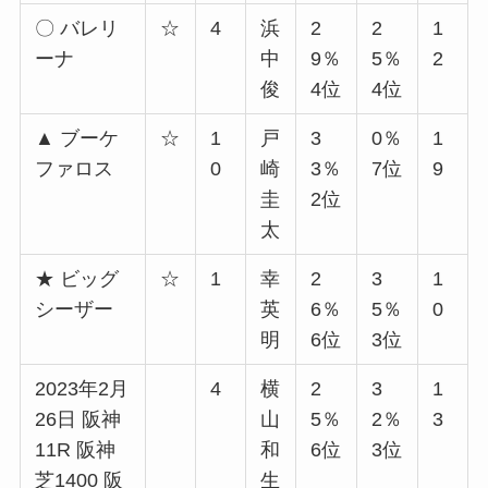
〇 バレリ
☆
4
浜
2
2
1
ーナ
中
9％
5％
2
俊
4位
4位
▲ ブーケ
☆
1
戸
3
0％
1
ファロス
0
崎
3％
7位
9
圭
2位
太
★ ビッグ
☆
1
幸
2
3
1
シーザー
英
6％
5％
0
明
6位
3位
2023年2月
4
横
2
3
1
26日 阪神
山
5％
2％
3
11R 阪神
和
6位
3位
芝1400 阪
生