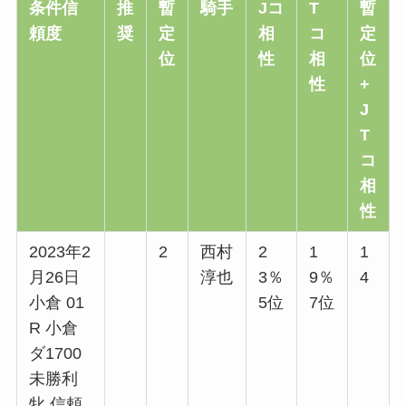
条件信
推
暫
騎手
Jコ
T
暫
頼度
奨
定
相
コ
定
位
性
相
位
性
+
J
T
コ
相
性
2023年2
2
西村
2
1
1
月26日
淳也
3％
9％
4
小倉 01
5位
7位
R 小倉
ダ1700
未勝利
牝 信頼