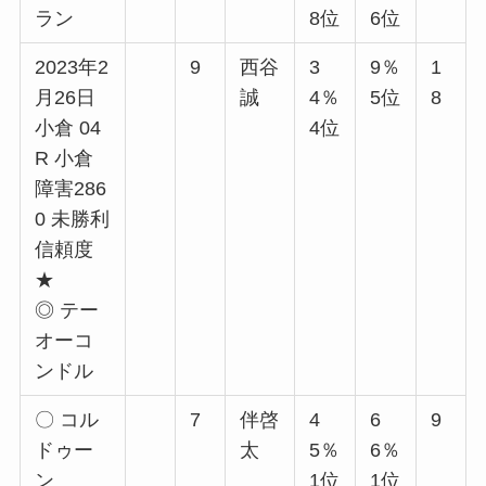
ラン
8位
6位
2023年2
9
西谷
3
9％
1
月26日
誠
4％
5位
8
小倉 04
4位
R 小倉
障害286
0 未勝利
信頼度
★
◎ テー
オーコ
ンドル
〇 コル
7
伴啓
4
6
9
ドゥー
太
5％
6％
ン
1位
1位