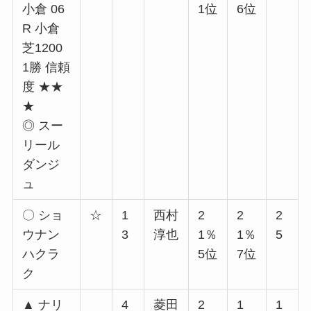
小倉 06
1位
6位
R 小倉
芝1200
1勝 信頼
度 ★★
★
◎ スー
リール
ダンジ
ュ
〇 ショ
☆
1
西村
2
2
2
ウナン
3
淳也
1％
1％
5
ハクラ
5位
7位
ク
▲ ナリ
4
菱田
2
1
1