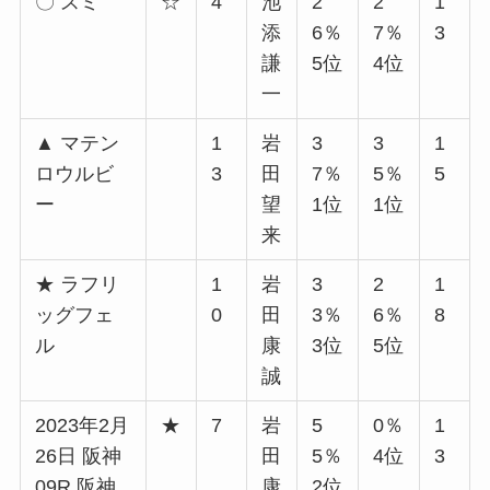
〇 スミ
☆
4
池
2
2
1
添
6％
7％
3
謙
5位
4位
一
▲ マテン
1
岩
3
3
1
ロウルビ
3
田
7％
5％
5
ー
望
1位
1位
来
★ ラフリ
1
岩
3
2
1
ッグフェ
0
田
3％
6％
8
ル
康
3位
5位
誠
2023年2月
★
7
岩
5
0％
1
26日 阪神
田
5％
4位
3
09R 阪神
康
2位