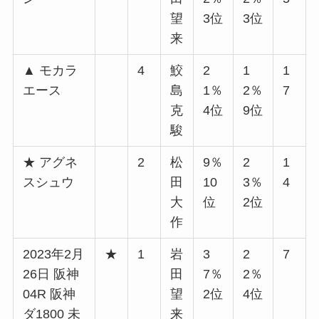
望
3位
3位
来
▲ モカラ
4
鮫
2
1
1
エース
島
1％
2％
7
克
4位
9位
駿
★ アグネ
2
松
9％
2
1
スシュウ
田
10
3％
4
大
位
2位
作
2023年2月
★
1
岩
3
2
7
26日 阪神
田
7％
2％
04R 阪神
望
2位
4位
ダ1800 未
来