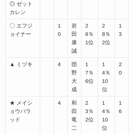
◎ ゼット
カレン
〇 エフジ
1
岩
2
2
1
ョイナー
0
田
8％
8％
3
康
1位
2位
誠
▲ ミヅキ
4
団
1
1
2
野
7％
4％
0
大
6位
10
成
位
★ メイシ
4
和
2
1
1
ョウバラ
田
3％
4％
6
ッド
竜
2位
10
二
位