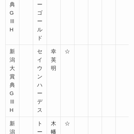
典
ー
G
ゴ
Ⅲ
ー
H
ル
ド
新
セ
幸
☆
潟
イ
英
大
ウ
明
賞
ン
典
ハ
G
ー
Ⅲ
デ
H
ス
新
ト
木
☆
潟
ー
幡