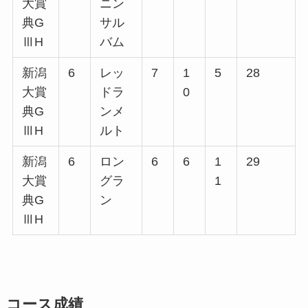
大賞
ニン
典G
サル
ⅢH
バム
新潟
6
レッ
7
1
5
28
大賞
ドラ
0
典G
ンメ
ⅢH
ルト
新潟
6
ロン
6
6
1
29
大賞
グラ
1
典G
ン
ⅢH
コース成績