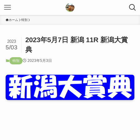
ホーム
特別
2023年5月7日 新潟 11R 新潟大賞
2023
5/03
典
2023年5月3日
特別