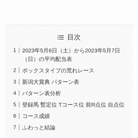
目次
2023年5月6日（土）から2023年5月7日
（日）の平均配当表
ボックスタイプの荒れレース
新潟大賞典 パターン表
パターン表分析
登録馬 暫定位 Tコース位 前R点位 自点位
コース成績
ふわっと結論