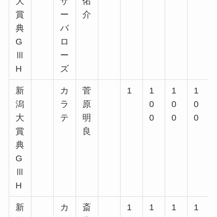
大
ザ
佑
賞
ー
介
典
バ
G
ロ
Ⅲ
ー
H
ズ
新
カ
菅
1
1
1
1
潟
ラ
原
0
0
0
大
テ
明
0
0
0
賞
良
典
G
Ⅲ
H
新
カ
斎
1
1
1
1