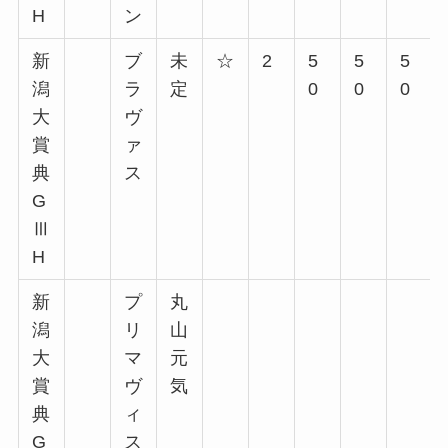
H
ン
新
ブ
未
☆
2
5
5
5
潟
ラ
定
0
0
0
大
ヴ
賞
ァ
典
ス
G
Ⅲ
H
新
プ
丸
潟
リ
山
大
マ
元
賞
ヴ
気
典
ィ
G
ス