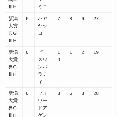
ⅢH
ミニ
新潟
6
ハヤ
7
8
6
27
大賞
ヤッ
典G
コ
ⅢH
新潟
6
ピー
1
1
2
19
大賞
スワ
0
典G
ンパ
ⅢH
ラデ
ィ
新潟
6
フォ
8
6
8
28
大賞
ワー
典G
ドア
ⅢH
ゲン