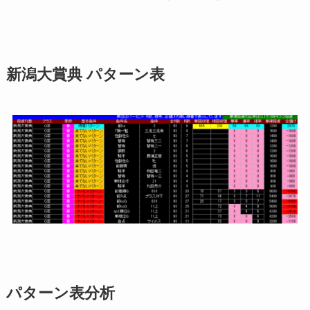
新潟大賞典 パターン表
パターン表分析