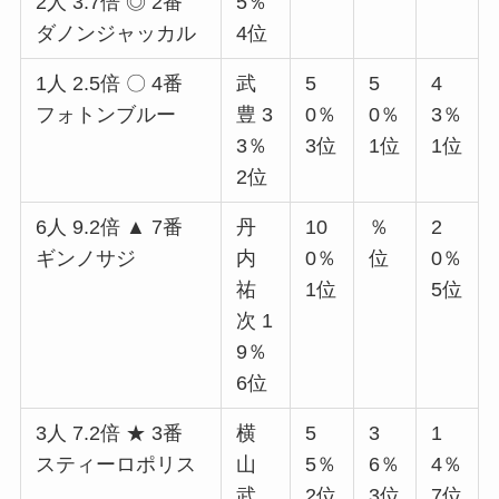
2人 3.7倍 ◎ 2番
5％
ダノンジャッカル
4位
1人 2.5倍 〇 4番
武
5
5
4
フォトンブルー
豊 3
0％
0％
3％
3％
3位
1位
1位
2位
6人 9.2倍 ▲ 7番
丹
10
％
2
ギンノサジ
内
0％
位
0％
祐
1位
5位
次 1
9％
6位
3人 7.2倍 ★ 3番
横
5
3
1
スティーロポリス
山
5％
6％
4％
武
2位
3位
7位