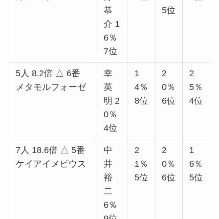
恭
5位
介 1
6％
7位
5人 8.2倍 △ 6番
幸
1
2
2
メタモルフォーゼ
英
4％
0％
5％
明 2
8位
6位
4位
0％
4位
7人 18.6倍 △ 5番
中
2
2
1
ケイアイメビウス
井
1％
0％
6％
裕
5位
6位
5位
二
6％
9位