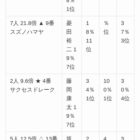
8％
1位
7人 21.8倍 ▲ 9番
菱
1
％
3
スズノハマヤ
田
8％
位
7％
裕
11
3位
二 1
位
9％
7位
2人 9.6倍 ★ 4番
藤
3
10
3
サクセスドレーク
岡
4％
0％
0％
康
1位
1位
4位
太 1
9％
7位
5人 12.5倍 △ 13番
坂
2
4
3