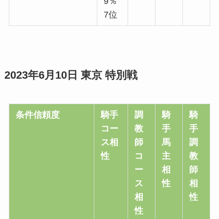
9％
7位
2023年6月10日 東京 特別戦
条件信頼度
騎手
調
騎
騎
コー
教
手
手
ス相
師
馬
調
性
コ
主
教
ー
相
師
ス
性
相
相
性
性