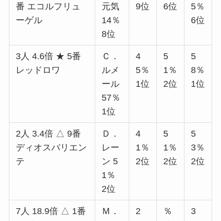
番 エコルフリュ
元気
9位
6位
5％
ーゲル
14％
6位
8位
3人 4.6倍 ★ 5番
Ｃ．
4
5
5
レッドロワ
ルメ
5％
1％
8％
ール
1位
2位
1位
57％
1位
2人 3.4倍 △ 9番
Ｄ．
4
5
5
ディオスバリエン
レー
1％
1％
3％
テ
ン 5
2位
2位
2位
1％
2位
7人 18.9倍 △ 1番
Ｍ．
2
％
3