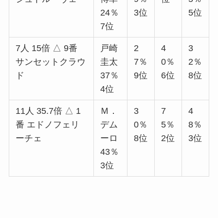
24％
3位
5位
7位
7人 15倍 △ 9番
戸崎
2
4
3
サンセットクラウ
圭太
7％
0％
2％
ド
37％
9位
6位
8位
4位
11人 35.7倍 △ 1
Ｍ．
3
7
4
番 エドノフェリ
デム
0％
5％
8％
ーチェ
ーロ
8位
2位
3位
43％
3位