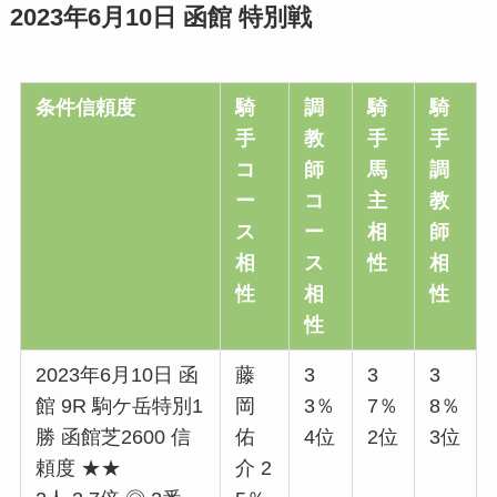
2023年6月10日 函館 特別戦
条件信頼度
騎
調
騎
騎
手
教
手
手
コ
師
馬
調
ー
コ
主
教
ス
ー
相
師
相
ス
性
相
性
相
性
性
2023年6月10日 函
藤
3
3
3
館 9R 駒ケ岳特別1
岡
3％
7％
8％
勝 函館芝2600 信
佑
4位
2位
3位
頼度 ★★
介 2