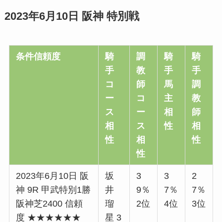
2023年6月10日 阪神 特別戦
条件信頼度
騎
調
騎
騎
手
教
手
手
コ
師
馬
調
ー
コ
主
教
ス
ー
相
師
相
ス
性
相
性
相
性
性
2023年6月10日 阪
坂
3
3
2
神 9R 甲武特別1勝
井
9％
7％
7％
阪神芝2400 信頼
瑠
2位
4位
3位
度 ★★★★★★
星 3