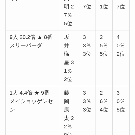
明 2
7位
1位
7位
7％
5位
9人 20.2倍 ▲ 8番
坂
3
2
4
スリーパーダ
井
3％
5％
0％
瑠
3位
5位
2位
星 3
1％
2位
1人 4.4倍 ★ 9番
藤
3
2
3
メイショウゲンセ
岡
3％
6％
0％
ン
康
3位
4位
5位
太 2
2％