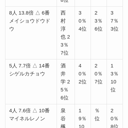
8位
8人 13.8倍 △ 6番
西
3
2
3
メイショウドウド
村
0％
3％
7％
ウ
淳
4位
6位
3位
也 2
3％
7位
5人 7.7倍 △ 14番
酒
4
2
1
シゲルカチョウ
井
0％
0％
3％
学 2
2位
7位
10
5％
位
6位
4人 7.6倍 △ 10番
泉
1
％
2
マイネルレノン
谷
9％
位
0％
楓
10
8位