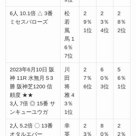
6人 10.1倍 △ 3番
松
2
2
2
ミセスバローズ
若
9％
3％
8％
風
1位
4位
2位
馬 1
6％
7位
2023年6月10日 阪
川
2
6
5
神 11R 水無月Ｓ3
田
7％
0％
6％
勝 阪神芝1200 信
将
6位
3位
1位
頼度 ★★
雅 4
3人 7倍 ◎ 15番 サ
3％
ンキューユウガ
1位
2人 5.2倍 〇 13番
幸
2
8
2
オタルエバー
英
3％
0％
2％