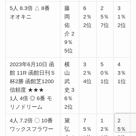
5人 8.3倍 △ 8番
藤
6
2
3
オオキニ
岡
2％
5％
1％
佑
2位
7位
2位
介 2
9％
5位
2023年6月10日 函
横
3
5
4
館 11R 函館日刊Ｓ
山
2％
0％
3％
杯2勝 函館芝1200
武
4位
1位
1位
信頼度 ★★★
史 3
1人 4倍 ◎ 6番 モ
6％
リノドリーム
2位
4人 7.2倍 〇 10番
黛
7
1
2
ワックスフラワー
弘
5％
2％
5％