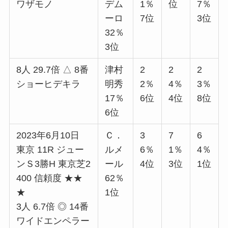
ワザモノ
デム
1％
位
7％
ーロ
7位
3位
32％
3位
8人 29.7倍 △ 8番
津村
2
2
2
ショーヒデキラ
明秀
2％
4％
3％
17％
6位
4位
8位
6位
2023年6月10日
Ｃ．
3
7
6
東京 11R ジュー
ルメ
6％
1％
4％
ンＳ3勝H 東京芝2
ール
4位
3位
1位
400 信頼度 ★★
62％
★
1位
3人 6.7倍 ◎ 14番
ワイドエンペラー