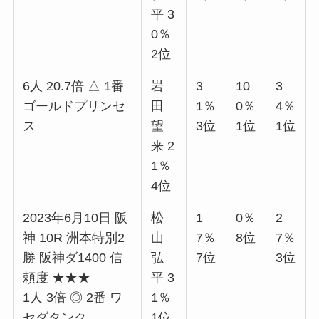
平 3
0％
2位
6人 20.7倍 △ 1番
岩
3
10
3
ゴールドプリンセ
田
1％
0％
4％
ス
望
3位
1位
1位
来 2
1％
4位
2023年6月10日 阪
松
1
0％
2
神 10R 洲本特別2
山
7％
8位
7％
勝 阪神ダ1400 信
弘
7位
3位
頼度 ★★★
平 3
1人 3倍 ◎ 2番 ワ
1％
セダタンク
1位