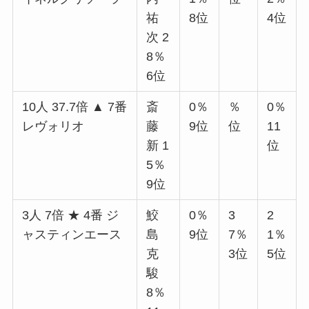
祐
8位
4位
次 2
8％
6位
10人 37.7倍 ▲ 7番
斎
0％
％
0％
レヴォリオ
藤
9位
位
11
新 1
位
5％
9位
3人 7倍 ★ 4番 ジ
鮫
0％
3
2
ャスティンエース
島
9位
7％
1％
克
3位
5位
駿
8％