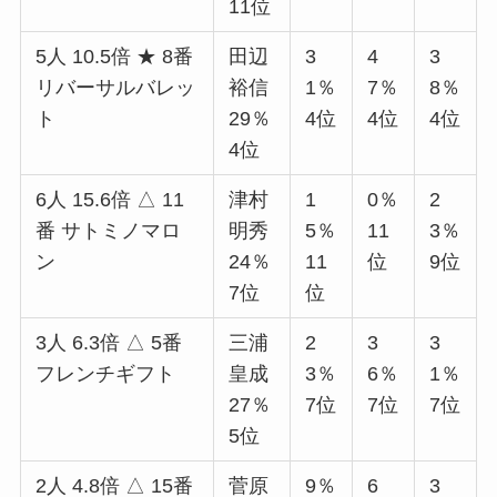
11位
5人 10.5倍 ★ 8番
田辺
3
4
3
リバーサルバレッ
裕信
1％
7％
8％
ト
29％
4位
4位
4位
4位
6人 15.6倍 △ 11
津村
1
0％
2
番 サトミノマロ
明秀
5％
11
3％
ン
24％
11
位
9位
7位
位
3人 6.3倍 △ 5番
三浦
2
3
3
フレンチギフト
皇成
3％
6％
1％
27％
7位
7位
7位
5位
2人 4.8倍 △ 15番
菅原
9％
6
3