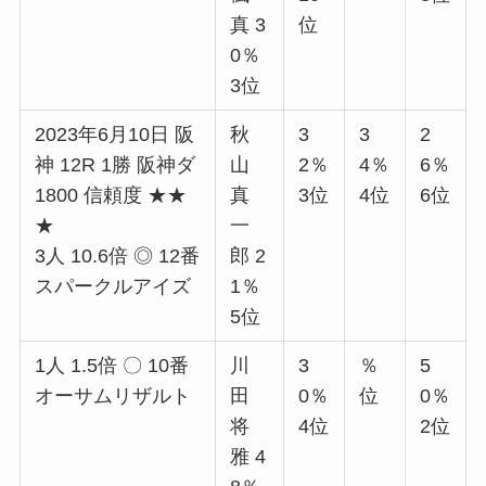
真 3
位
0％
3位
2023年6月10日 阪
秋
3
3
2
神 12R 1勝 阪神ダ
山
2％
4％
6％
1800 信頼度 ★★
真
3位
4位
6位
★
一
3人 10.6倍 ◎ 12番
郎 2
スパークルアイズ
1％
5位
1人 1.5倍 〇 10番
川
3
％
5
オーサムリザルト
田
0％
位
0％
将
4位
2位
雅 4