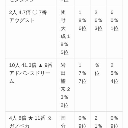
2人 4.7倍 〇 7番
団
1
2
6
アウグスト
野
8％
6％
0％
大
6位
3位
1位
成 1
8％
5位
10人 41.3倍 ▲ 9番
岩
1
％
2
アドバンスドリー
田
7％
位
5％
ム
望
7位
4位
来 2
3％
2位
4人 8倍 ★ 11番 タ
国
0％
2
0％
ガノペカ
分
9位
1％
9位