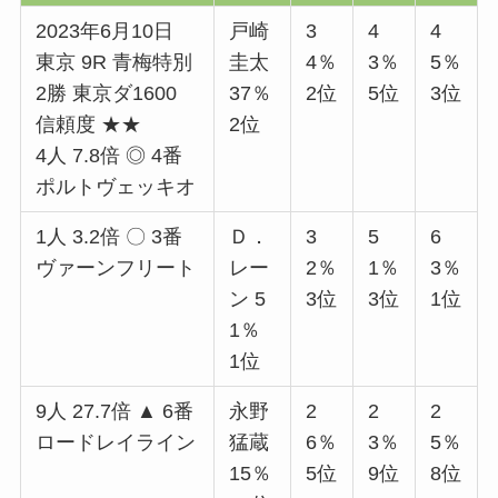
2023年6月10日
戸崎
3
4
4
東京 9R 青梅特別
圭太
4％
3％
5％
2勝 東京ダ1600
37％
2位
5位
3位
信頼度 ★★
2位
4人 7.8倍 ◎ 4番
ポルトヴェッキオ
1人 3.2倍 〇 3番
Ｄ．
3
5
6
ヴァーンフリート
レー
2％
1％
3％
ン 5
3位
3位
1位
1％
1位
9人 27.7倍 ▲ 6番
永野
2
2
2
ロードレイライン
猛蔵
6％
3％
5％
15％
5位
9位
8位