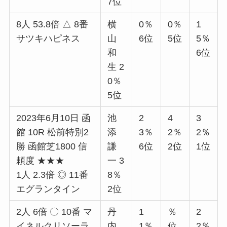
7位
8人 53.8倍 △ 8番
横
0％
0％
1
サツキハピネス
山
6位
5位
5％
和
6位
生 2
0％
5位
2023年6月10日 函
池
2
4
3
館 10R 松前特別2
添
3％
2％
2％
勝 函館芝1800 信
謙
6位
2位
1位
頼度 ★★★
一 3
1人 2.3倍 ◎ 11番
8％
エグランタイン
2位
2人 6倍 〇 10番 マ
丹
1
％
2
イネルクリソーラ
内
1％
位
2％