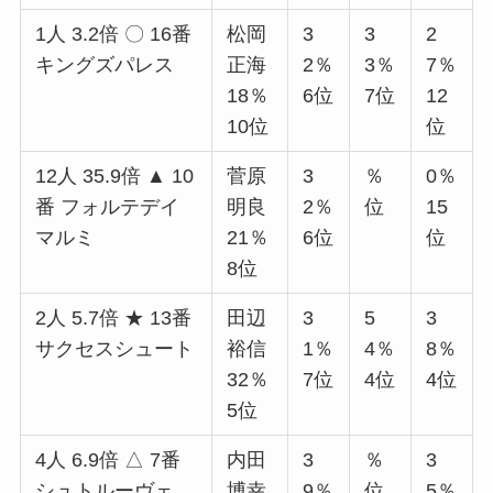
1人 3.2倍 〇 16番
松岡
3
3
2
キングズパレス
正海
2％
3％
7％
18％
6位
7位
12
10位
位
12人 35.9倍 ▲ 10
菅原
3
％
0％
番 フォルテデイ
明良
2％
位
15
マルミ
21％
6位
位
8位
2人 5.7倍 ★ 13番
田辺
3
5
3
サクセスシュート
裕信
1％
4％
8％
32％
7位
4位
4位
5位
4人 6.9倍 △ 7番
内田
3
％
3
シュトルーヴェ
博幸
9％
位
5％