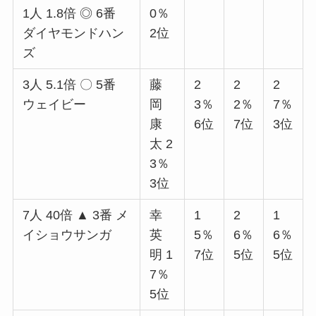
1人 1.8倍 ◎ 6番
0％
ダイヤモンドハン
2位
ズ
3人 5.1倍 〇 5番
藤
2
2
2
ウェイビー
岡
3％
2％
7％
康
6位
7位
3位
太 2
3％
3位
7人 40倍 ▲ 3番 メ
幸
1
2
1
イショウサンガ
英
5％
6％
6％
明 1
7位
5位
5位
7％
5位