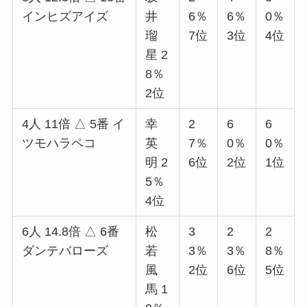
インヒズアイズ
井
6％
6％
0％
瑠
7位
3位
4位
星 2
8％
2位
4人 11倍 △ 5番 イ
幸
2
6
6
ツモハラペコ
英
7％
0％
0％
明 2
6位
2位
1位
5％
4位
6人 14.8倍 △ 6番
松
3
2
2
ダンテバローズ
若
3％
3％
8％
風
2位
6位
5位
馬 1