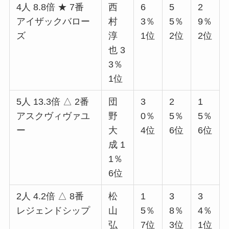
4人 8.8倍 ★ 7番
西
6
5
2
アイザックバロー
村
3％
5％
9％
ズ
淳
1位
2位
2位
也 3
3％
1位
5人 13.3倍 △ 2番
団
3
2
1
アスクヴィヴァユ
野
0％
5％
5％
ー
大
4位
6位
6位
成 1
1％
6位
2人 4.2倍 △ 8番
松
1
3
3
レジェンドシップ
山
5％
8％
4％
弘
7位
3位
1位