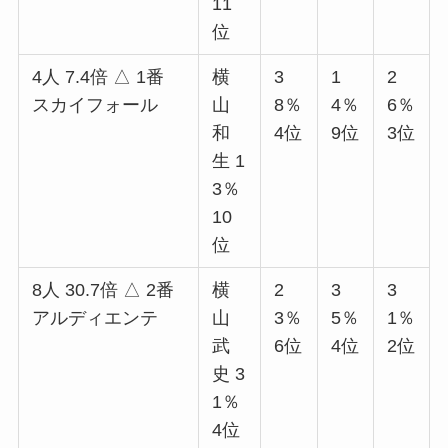
11
位
4人 7.4倍 △ 1番
横
3
1
2
スカイフォール
山
8％
4％
6％
和
4位
9位
3位
生 1
3％
10
位
8人 30.7倍 △ 2番
横
2
3
3
アルディエンテ
山
3％
5％
1％
武
6位
4位
2位
史 3
1％
4位