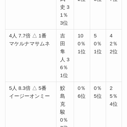
史 3
1％
3位
4人 7.7倍 △ 1番
吉
10
5
4
マケルナマサムネ
田
0％
0％
2％
隼
1位
1位
2位
人 3
6％
1位
5人 8.3倍 △ 5番
鮫
0％
0％
2
イージーオンミー
島
6位
5位
5％
克
4位
駿
0％