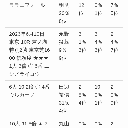
ララエフォール
明良
12
0％
7％
23％
位
1位
5位
8位
2023年6月10日
永野
3
3
2
東京 10R 芦ノ湖
猛蔵
1％
4％
4％
特別2勝 東京芝16
9％
3位
3位
7位
00 信頼度 ★★★
9位
1人 3倍 ◎ 6番 ニ
シノライコウ
6人 10.2倍 〇 4番
田辺
2
10
2
ヴルカーノ
裕信
8％
0％
0％
31％
4位
1位
9位
4位
10人 91.5倍 ▲ 7
丸山
0％
0％
2