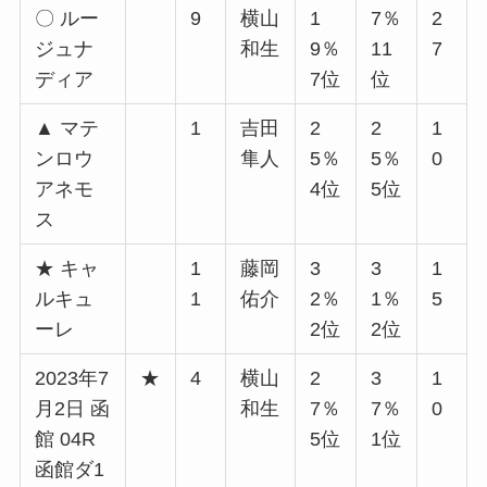
〇 ルー
9
横山
1
7％
2
ジュナ
和生
9％
11
7
ディア
7位
位
▲ マテ
1
吉田
2
2
1
ンロウ
隼人
5％
5％
0
アネモ
4位
5位
ス
★ キャ
1
藤岡
3
3
1
ルキュ
1
佑介
2％
1％
5
ーレ
2位
2位
2023年7
★
4
横山
2
3
1
月2日 函
和生
7％
7％
0
館 04R
5位
1位
函館ダ1