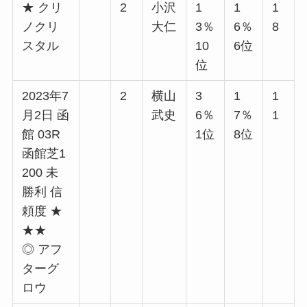
★ クリ
2
小沢
1
1
1
ノクリ
大仁
3％
6％
8
スタル
10
6位
位
2023年7
2
横山
3
1
1
月2日 函
武史
6％
7％
1
館 03R
1位
8位
函館芝1
200 未
勝利 信
頼度 ★
★★
◎ アフ
ターグ
ロウ