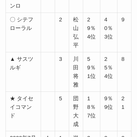
ンロ
〇 シテフ
2
松
2
4
9
ローラル
山
9％
0％
弘
4位
3位
平
▲ サスツ
3
川
5
2
8
ルギ
田
9％
5％
将
1位
4位
雅
★ タイセ
5
団
1
9％
2
イコマン
野
8％
9位
1
ド
大
7位
成