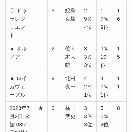
〇 ドゥ
3
鮫島
2
1
1
ラレジ
克駿
9％
7％
6
リエン
4位
9位
ト
▲ オル
2
佐々
3
9％
1
ノア
木大
3％
10
5
輔
3位
位
★ ロイ
9
北村
4
4
1
ガヴェ
友一
2％
7％
1
ーグル
1位
1位
2023年7
★
3
横山
3
5
8
月2日 函
武史
3％
0％
館 08R
3位
2位