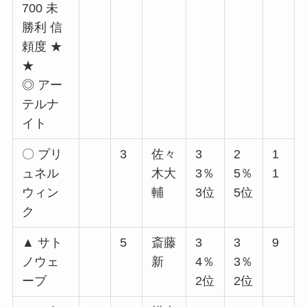
700 未
勝利 信
頼度 ★
★
◎ アー
テルナ
イト
〇 プリ
3
佐々
3
2
1
ュネル
木大
3％
5％
1
ウィン
輔
3位
5位
ク
▲ サト
5
斎藤
3
3
9
ノウェ
新
4％
3％
ーブ
2位
2位