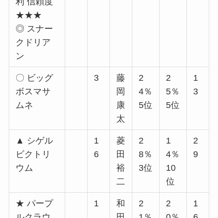
利 信頼度
★★★
◎ スナー
クドリア
ン
〇 ビッグ
3
藤
2
2
1
ボスマサ
岡
4％
5％
3
ムネ
康
5位
5位
太
▲ シゲル
1
菱
2
1
2
ビクトリ
6
田
8％
4％
9
ウム
裕
3位
10
二
位
★ パープ
1
和
2
2
1
ルクラウ
田
1％
0％
6