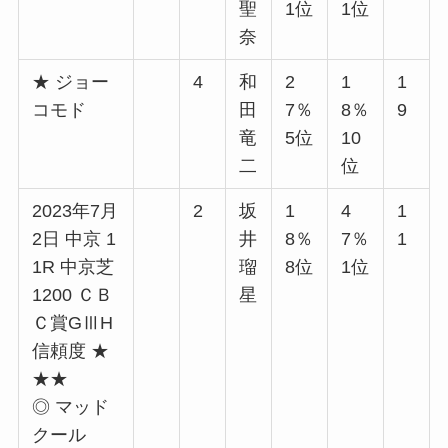
聖
1位
1位
奈
★ ジョー
4
和
2
1
1
コモド
田
7％
8％
9
竜
5位
10
二
位
2023年7月
2
坂
1
4
1
2日 中京 1
井
8％
7％
1
1R 中京芝
瑠
8位
1位
1200 ＣＢ
星
Ｃ賞GⅢH
信頼度 ★
★★
◎ マッド
クール