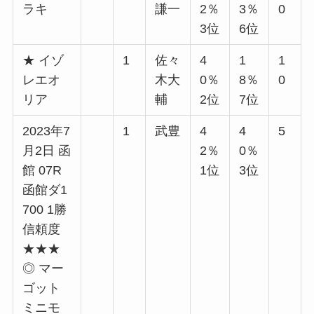
ラキ
謙一
2％
3％
0
3位
6位
★ イゾ
1
佐々
4
1
1
レエオ
木大
0％
8％
0
リア
輔
2位
7位
2023年7
1
武豊
4
4
5
月2日 函
2％
0％
館 07R
1位
3位
函館ダ1
700 1勝
信頼度
★★★
◎ マー
ゴット
ミニモ