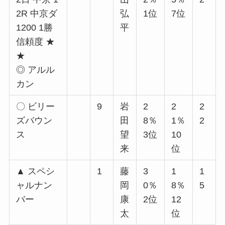
2R 中京ダ
弘
1位
7位
1200 1勝
平
信頼度 ★
★
◎ アルル
カン
〇 ビリー
9
岩
2
2
2
ズバウン
田
8％
1％
2
ス
望
3位
10
来
位
▲ スペシ
1
藤
3
1
1
ャルナン
岡
0％
8％
5
バー
康
2位
12
太
位