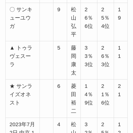
〇 サンキ
9
松
2
2
1
ューユウ
山
6％
5％
9
ガ
弘
6位
4位
平
▲ トゥラ
5
藤
3
2
1
ヴェスー
岡
3％
6％
1
ラ
康
3位
3位
太
★ サンラ
6
菱
1
2
2
イズオネ
田
4％
1％
1
スト
裕
9位
6位
二
2023年7月
4
松
3
2
1
2日 中京 1
山
2％
5％
2