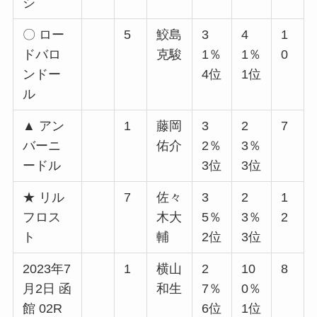
シ
〇 ロー
5
鮫島
3
4
1
ドバロ
克駿
1％
1％
0
ンドー
4位
1位
ル
▲ アン
1
藤岡
3
2
7
バーニ
佑介
2％
3％
ードル
3位
3位
★ リル
7
佐々
3
2
1
フロス
木大
5％
3％
2
ト
輔
2位
3位
2023年7
1
横山
2
10
8
月2日 函
和生
7％
0％
館 02R
6位
1位