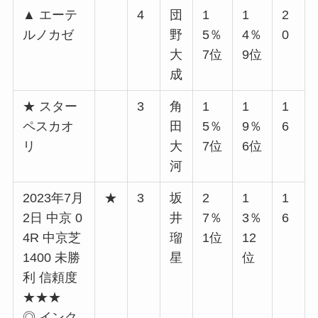
▲ エーテ
4
団
1
1
2
ルノカゼ
野
5％
4％
0
大
7位
9位
成
★ スター
3
角
1
1
1
ペスカオ
田
5％
9％
6
リ
大
7位
6位
河
2023年7月
★
3
坂
2
1
1
2日 中京 0
井
7％
3％
6
4R 中京芝
瑠
1位
12
1400 未勝
星
位
利 信頼度
★★★
◎ インク