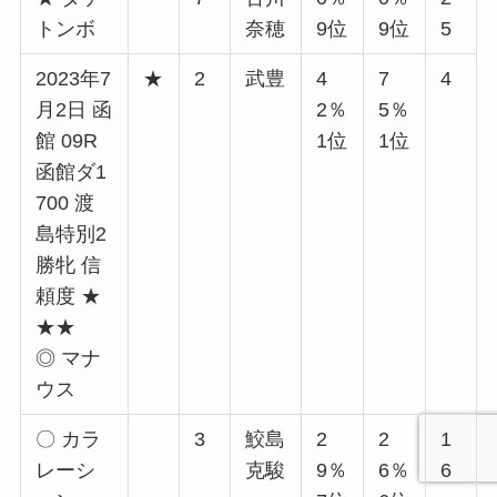
トンボ
奈穂
9位
9位
5
2023年7
★
2
武豊
4
7
4
月2日 函
2％
5％
館 09R
1位
1位
函館ダ1
700 渡
島特別2
勝牝 信
頼度 ★
★★
◎ マナ
ウス
〇 カラ
3
鮫島
2
2
1
レーシ
克駿
9％
6％
6