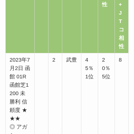
性
+
J
T
コ
相
性
2023年7
2
武豊
4
2
8
月2日 函
5％
0％
館 01R
1位
5位
函館芝1
200 未
勝利 信
頼度 ★
★★
◎ アガ