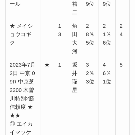
ール
裕
9位
9位
二
★ メイシ
1
角
2
2
2
ョウコギ
3
田
8％
1％
4
ク
大
5位
6位
河
2023年7月
★
1
坂
3
4
5
2日 中京 0
井
2％
6％
9R 中京芝
瑠
3位
1位
2200 木曽
星
川特別2勝
信頼度 ★
★★
◎ エイカ
イマッケ