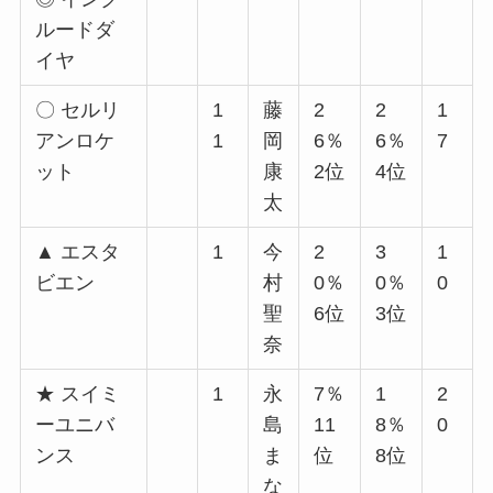
ルードダ
イヤ
〇 セルリ
1
藤
2
2
1
アンロケ
1
岡
6％
6％
7
ット
康
2位
4位
太
▲ エスタ
1
今
2
3
1
ビエン
村
0％
0％
0
聖
6位
3位
奈
★ スイミ
1
永
7％
1
2
ーユニバ
島
11
8％
0
ンス
ま
位
8位
な