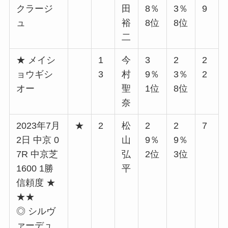
クラージ
田
8％
3％
9
ュ
裕
8位
8位
二
★ メイシ
1
今
3
2
2
ョウギシ
3
村
9％
3％
2
オー
聖
1位
8位
奈
2023年7月
★
2
松
2
2
7
2日 中京 0
山
9％
9％
7R 中京芝
弘
2位
3位
1600 1勝
平
信頼度 ★
★★
◎ シルヴ
ァーデュ