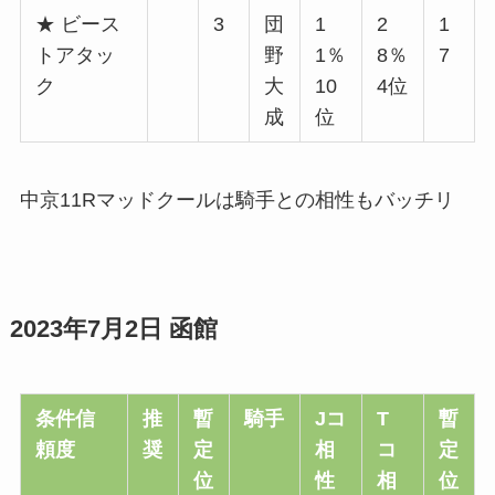
★ ビース
3
団
1
2
1
トアタッ
野
1％
8％
7
ク
大
10
4位
成
位
中京11Rマッドクールは騎手との相性もバッチリ
2023年7月2日 函館
条件信
推
暫
騎手
Jコ
T
暫
頼度
奨
定
相
コ
定
位
性
相
位