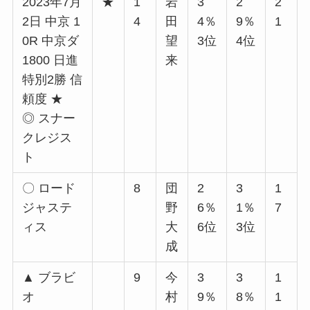
2023年7月
★
1
岩
3
2
2
2日 中京 1
4
田
4％
9％
1
0R 中京ダ
望
3位
4位
1800 日進
来
特別2勝 信
頼度 ★
◎ スナー
クレジス
ト
〇 ロード
8
団
2
3
1
ジャステ
野
6％
1％
7
ィス
大
6位
3位
成
▲ ブラビ
9
今
3
3
1
オ
村
9％
8％
1