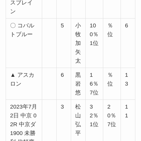
スブレイ
ン
〇 コバル
5
小
10
％
6
トブルー
牧
0％
位
加
1位
矢
太
▲ アスカ
6
黒
1
％
1
ロン
岩
6％
位
3
悠
7位
2023年7月
3
松
3
2
1
2日 中京 0
山
2％
0％
1
2R 中京ダ
弘
1位
7位
1900 未勝
平