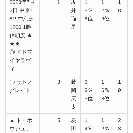
2023年7月
1
坂
1
1
1
2日 中京 0
井
8％
2％
8
8R 中京芝
瑠
8位
9位
1200 1勝
星
信頼度 ★
★★
◎ アドマ
イヤラヴ
ィ
〇 サトノ
8
藤
3
1
1
グレイト
岡
3％
6％
9
康
3位
8位
太
▲ トーホ
5
菱
1
1
2
ウジュナ
田
4％
2％
3