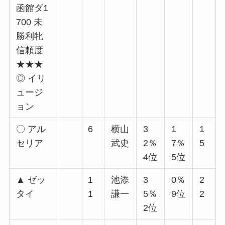
函館ダ1
700 未
勝利牝
信頼度
★★★
◎ イリ
ュージ
ョン
〇 アル
6
横山
3
1
1
セリア
武史
2％
7％
5
4位
5位
▲ ゼッ
1
池添
3
0％
2
タイ
1
謙一
5％
9位
2
2位