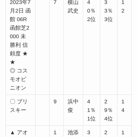
2023年7
7
横山
4
3
1
月2日 函
武史
0％
3％
2
館 06R
2位
3位
函館芝2
000 未
勝利 信
頼度 ★
★
◎ コス
モオピ
ニオン
〇 ブリ
9
浜中
4
2
1
スキー
俊
1％
9％
4
1位
4位
▲ アオ
1
池添
3
2
1