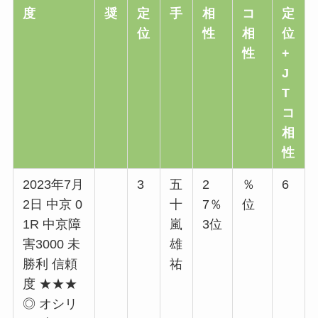
度
奨
定
手
相
コ
定
位
性
相
位
性
+
J
T
コ
相
性
2023年7月
3
五
2
％
6
2日 中京 0
十
7％
位
1R 中京障
嵐
3位
害3000 未
雄
勝利 信頼
祐
度 ★★★
◎ オシリ