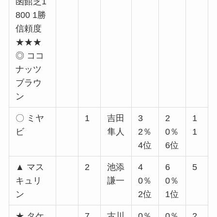
函館芝1
800 1勝
信頼度
★★★
◎ ココ
ナッツ
ブラウ
ン
〇 ミヤ
1
吉田
3
2
1
ビ
隼人
2％
0％
1
4位
6位
▲ マス
2
池添
4
6
5
キュリ
謙一
0％
0％
ン
2位
1位
★ タケ
7
古川
0％
0％
2