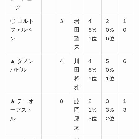
ーク
〇 ゴルト
3
岩
4
2
1
ファルベ
田
6％
0％
0
ン
望
1位
6位
来
▲ ダノン
4
川
4
5
6
バビル
田
6％
0％
将
1位
1位
雅
★ テーオ
8
藤
2
3
1
ーアスト
岡
1％
3％
3
ル
康
3位
2位
太