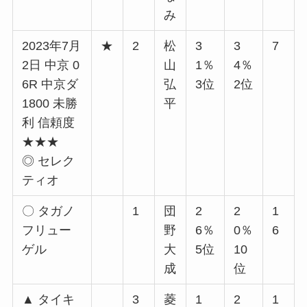
み
2023年7月
★
2
松
3
3
7
2日 中京 0
山
1％
4％
6R 中京ダ
弘
3位
2位
1800 未勝
平
利 信頼度
★★★
◎ セレク
ティオ
〇 タガノ
1
団
2
2
1
フリュー
野
6％
0％
6
ゲル
大
5位
10
成
位
▲ タイキ
3
菱
1
2
1