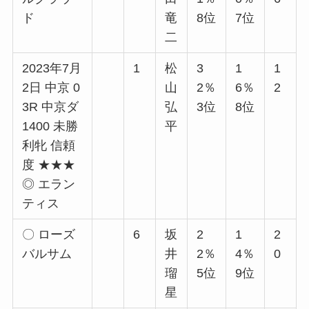
ド
竜
8位
7位
二
2023年7月
1
松
3
1
1
2日 中京 0
山
2％
6％
2
3R 中京ダ
弘
3位
8位
1400 未勝
平
利牝 信頼
度 ★★★
◎ エラン
ティス
〇 ローズ
6
坂
2
1
2
バルサム
井
2％
4％
0
瑠
5位
9位
星