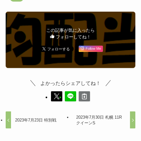
この記事が気に入ったら
フォローしてね！
Follow Me
よかったらシェアしてね！
2023年7月30日 札幌 11R
2023年7月23日 特別戦
クイーンS