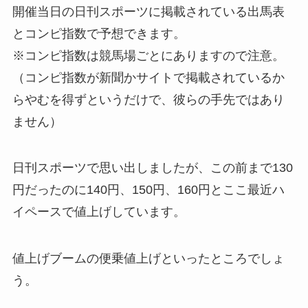
開催当日の日刊スポーツに掲載されている出馬表
とコンピ指数で予想できます。
※コンピ指数は競馬場ごとにありますので注意。
（コンピ指数が新聞かサイトで掲載されているか
らやむを得ずというだけで、彼らの手先ではあり
ません）
日刊スポーツで思い出しましたが、この前まで130
円だったのに140円、150円、160円とここ最近ハ
イペースで値上げしています。
値上げブームの便乗値上げといったところでしょ
う。