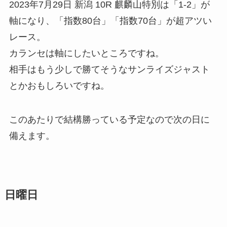
2023年7月29日 新潟 10R 麒麟山特別は「1-2」が
軸になり、「指数80台」「指数70台」が超アツい
レース。
カランセは軸にしたいところですね。
相手はもう少しで勝てそうなサンライズジャスト
とかおもしろいですね。
このあたりで結構勝っている予定なので次の日に
備えます。
日曜日