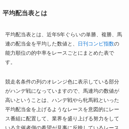
平均配当表とは
平均配当表とは、近年5年ぐらいの単勝、複勝、馬
連の配当金を平均した数値と、
日刊コンピ指数
の
能力順位の的中率をレースごとにまとめた表で
す。
競走名条件の列のオレンジ色に表示している部分
がハンデ戦になっていますので、馬連均の数値が
高いということは、ハンデ戦やら牝馬戦といった
平均配当金を上げるようなレースを意図的にレー
ス番組に配置して、業界を盛り上げる努力をして
いる主催者側の希望が見事に反映しているレース