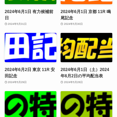
2024年6月1日 有力候補前
2024年6月1日 京都 11R 鳴
日
尾記念
2024年5月31日
2024年5月30日
2024年6月2日 東京 11R 安
2024年6月1日（土）2024
田記念
年6月2日の平均配当表
2024年5月29日
2024年5月28日