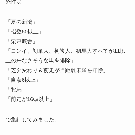
条件は
「夏の新潟」
「指数60以上」
「栗東厩舎」
「コンイ、初単人、初複人、初馬人すべてが11以
上の来なさそうな馬を排除」
「芝ダ変わり＆前走が当距離未満を排除」
「自点6以上」
「牝馬」
「前走が16頭以上」
で集計してみました。