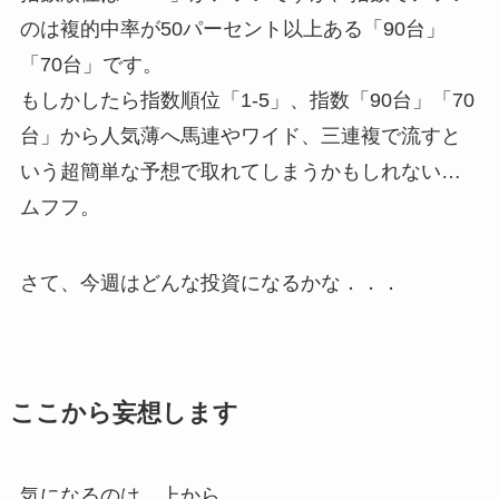
のは複的中率が50パーセント以上ある「90台」
「70台」です。
もしかしたら指数順位「1-5」、指数「90台」「70
台」から人気薄へ馬連やワイド、三連複で流すと
いう超簡単な予想で取れてしまうかもしれない…
ムフフ。
さて、今週はどんな投資になるかな．．．
ここから妄想します
気になるのは、上から