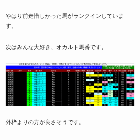
やはり前走惜しかった馬がランクインしていま
す。
次はみんな大好き、オカルト馬番です。
外枠よりの方が良さそうです。