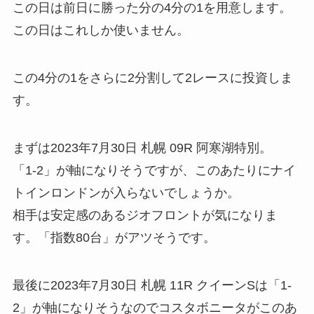
この日は前日に勝った分の4分の1を用意します。
この日はこれしか使いません。
この4分の1をさらに2分割して2レースに投資しま
す。
まずは2023年7月30日 札幌 09R 阿寒湖特別。
「1-2」が軸になりそうですが、このあたりにナイ
トインロンドンが入らないでしょうか。
相手は安定感のあるジオフロントが気になりま
す。「指数80台」がアツそうです。
最後に2023年7月30日 札幌 11R クイーンSは「1-
2」が軸になりそうなのでコスタボニータがこのあ