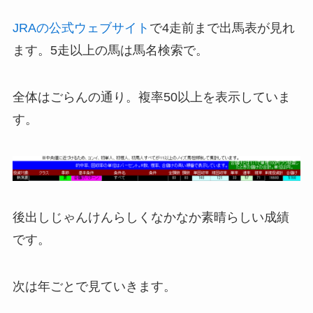
JRAの公式ウェブサイト
で4走前まで出馬表が見れ
ます。5走以上の馬は馬名検索で。
全体はごらんの通り。複率50以上を表示していま
す。
後出しじゃんけんらしくなかなか素晴らしい成績
です。
次は年ごとで見ていきます。