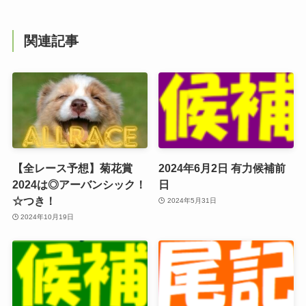
関連記事
【全レース予想】菊花賞
2024年6月2日 有力候補前
2024は◎アーバンシック！
日
☆つき！
2024年5月31日
2024年10月19日