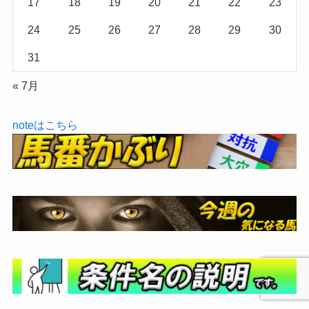
17
18
19
20
21
22
23
24
25
26
27
28
29
30
31
« 7月
noteはこちら