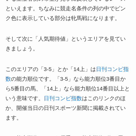
といえます。ちなみに競走名条件の列の中でピン
ク色に表示している部分は牝馬戦になります。
そして次に「人気期待値」というエリアを見てい
きましょう。
このエリアの「3-5」とか「14上」は
日刊コンピ指
数
の能力順位です。「3-5」なら能力順位3番目か
ら5番目の馬、「14上」なら能力順位14番目以上と
いう意味です。
日刊コンピ指数
はこのリンクのほ
か、開催当日の日刊スポーツ新聞に掲載されてい
ます。