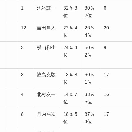
1
池添謙一
32％ 3
30％
6
位
2位
12
吉田隼人
22％ 4
26％
20
位
4位
3
横山和生
24％ 4
50％
9
位
2位
8
鮫島克駿
13％ 8
60％
17
位
1位
4
北村友一
14％ 7
33％
16
位
5位
8
丹内祐次
18％ 5
37％
17
位
4位