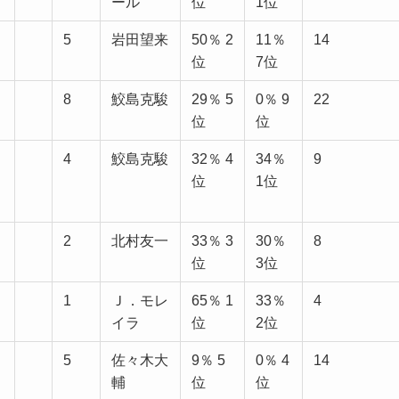
ール
位
1位
5
岩田望来
50％ 2
11％
14
位
7位
8
鮫島克駿
29％ 5
0％ 9
22
位
位
4
鮫島克駿
32％ 4
34％
9
位
1位
2
北村友一
33％ 3
30％
8
位
3位
1
Ｊ．モレ
65％ 1
33％
4
イラ
位
2位
5
佐々木大
9％ 5
0％ 4
14
輔
位
位