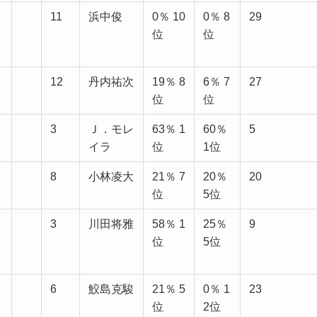
11
浜中俊
0％ 10
0％ 8
29
位
位
12
丹内祐次
19％ 8
6％ 7
27
位
位
3
Ｊ．モレ
63％ 1
60％
5
イラ
位
1位
8
小林凌大
21％ 7
20％
20
位
5位
3
川田将雅
58％ 1
25％
9
位
5位
6
鮫島克駿
21％ 5
0％ 1
23
位
2位