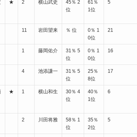
度
★
2
横山武史
45％ 2
61％
5
位
1位
11
岩田望来
％ 位
0％ 1
21
0位
1
藤岡佑介
31％ 5
0％ 1
16
位
0位
4
池添謙一
31％ 5
25％
17
位
8位
頼
★
1
横山和生
30％ 4
40％
6
位
1位
2
川田将雅
58％ 1
35％
5
位
2位