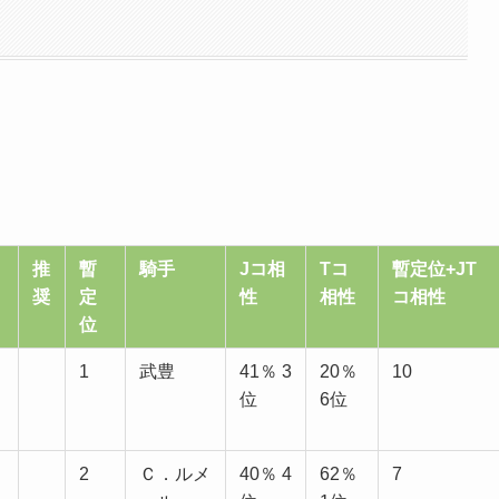
推
暫
騎手
Jコ相
Tコ
暫定位+JT
奨
定
性
相性
コ相性
位
1
武豊
41％ 3
20％
10
位
6位
2
Ｃ．ルメ
40％ 4
62％
7