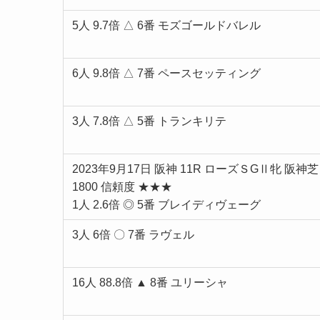
5人 9.7倍 △ 6番 モズゴールドバレル
6人 9.8倍 △ 7番 ペースセッティング
3人 7.8倍 △ 5番 トランキリテ
2023年9月17日 阪神 11R ローズＳGⅡ牝 阪神芝
1800 信頼度 ★★★
1人 2.6倍 ◎ 5番 ブレイディヴェーグ
3人 6倍 〇 7番 ラヴェル
16人 88.8倍 ▲ 8番 ユリーシャ