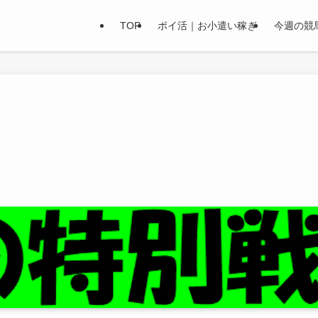
TOP
ポイ活｜お小遣い稼ぎ
今週の競