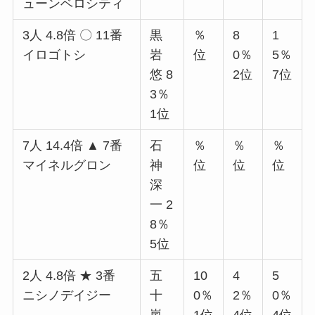
ューンベロシティ
3人 4.8倍 〇 11番
黒
％
8
1
イロゴトシ
岩
位
0％
5％
悠 8
2位
7位
3％
1位
7人 14.4倍 ▲ 7番
石
％
％
％
マイネルグロン
神
位
位
位
深
一 2
8％
5位
2人 4.8倍 ★ 3番
五
10
4
5
ニシノデイジー
十
0％
2％
0％