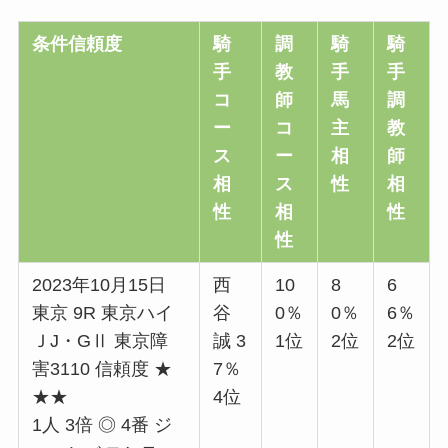
条件信頼度
騎
調
騎
騎
手
教
手
手
コ
師
馬
調
ー
コ
主
教
ス
ー
相
師
相
ス
性
相
性
相
性
性
2023年10月15日
西
10
8
6
東京 9R 東京ハイ
谷
0％
0％
6％
ＪJ・GⅡ 東京障
誠 3
1位
2位
2位
害3110 信頼度 ★
7％
★★
4位
1人 3倍 ◎ 4番 ジ