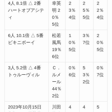
4人 8.1倍 △ 2番
幸英
2
2
2
ハートオブアシテ
明 2
3％
5％
2％
ィ
0％
4位
5位
4位
5位
6人 10.1倍 △ 5番
松若
1
3％
2
ビキニボーイ
風馬
0％
7位
0％
19％
5位
5位
6位
3人 5.2倍 △ 4番
Ｃ．
0％
5
0％
トゥルーヴィル
ルメ
6位
3％
7位
ール
2位
44％
2位
2023年10月15日
川田
4
4
5