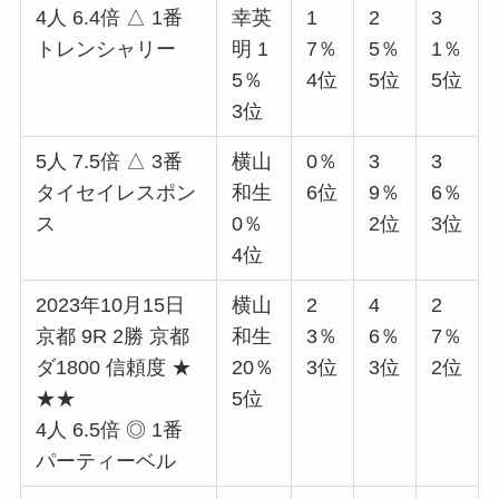
4人 6.4倍 △ 1番
幸英
1
2
3
トレンシャリー
明 1
7％
5％
1％
5％
4位
5位
5位
3位
5人 7.5倍 △ 3番
横山
0％
3
3
タイセイレスポン
和生
6位
9％
6％
ス
0％
2位
3位
4位
2023年10月15日
横山
2
4
2
京都 9R 2勝 京都
和生
3％
6％
7％
ダ1800 信頼度 ★
20％
3位
3位
2位
★★
5位
4人 6.5倍 ◎ 1番
パーティーベル