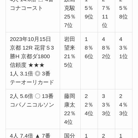
コナコースト
克駿
5％
7％
5％
25％
9位
11
8位
7位
位
2023年10月15日
岩田
1
4
4
京都 12R 花背Ｓ3
望来
8％
8％
3％
勝H 京都ダ1800
21％
6位
2位
1位
信頼度 ★★★
5位
1人 3.1倍 ◎ 3番
テーオーリカード
2人 5.6倍 〇 13番
藤岡
2
3
2
コパノニコルソン
康太
2％
3％
4％
22％
4位
3位
3位
4位
4人 7.4倍 ▲ 7番
国分
1
2
1