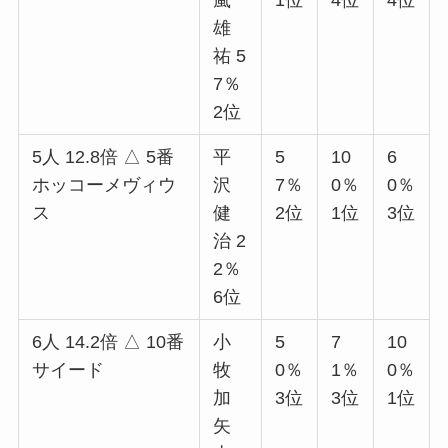
嵐
1位
4位
4位
雄
祐 5
7％
2位
5人 12.8倍 △ 5番
平
5
10
6
ホッコーメヴィウ
沢
7％
0％
0％
ス
健
2位
1位
3位
治 2
2％
6位
6人 14.2倍 △ 10番
小
5
7
10
サイード
牧
0％
1％
0％
加
3位
3位
1位
矢