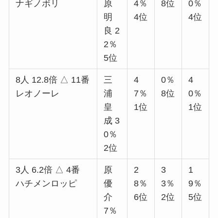
ナギノボリ
原
4％
8位
0％
明
4位
4位
良 2
2％
5位
8人 12.8倍 △ 11番
三
4
0％
4
レオノーレ
浦
7％
8位
0％
皇
1位
1位
成 3
0％
2位
3人 6.2倍 △ 4番
原
2
3
1
ハチメンロッピ
優
8％
3％
9％
介
6位
2位
5位
7％