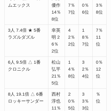
ムエックス
優作
7％
0％
3％
14％
7位
6位
8位
8位
3人 7.4倍 ★ 5番
幸英
4
1
7％
ラズルダズル
明 2
2％
8％
11
6％
2位
7位
位
2位
6人 9.5倍 △ 1番
松山
1
3
0％
クロニクル
弘平
4％
2％
12
21％
8位
4位
位
5位
8人 19.1倍 △ 6番
西村
2
3
％
ロッキーサンダー
淳也
0％
3％
位
11％
5位
3位