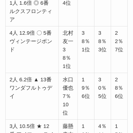
1人 1.6倍 ◎ 6番
4位
ルクスフロンティ
ア
4人 12.9倍 〇 5番
北村
3
3
2
ヴィンテージボン
友一
8％
8％
2％
ド
3
1位
3位
7位
8％
1位
2人 6.2倍 ▲ 13番
水口
1
3
2
ワンダフルトゥデ
優也
9％
0％
8％
イ
7％
6位
5位
6位
10
位
3人 10.5倍 ★ 12
藤懸
1
4％
1