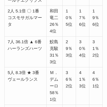
ールドエクリプス
2人 5.1倍 〇 1番
和田
1
1
1
コスモサガルマー
竜二
0％
7％
9％
タ
26％
5位
6位
6位
4位
7人 36.1倍 ▲ 6番
鮫島
2
3
3
ハーランズハーツ
克駿
9％
0％
1％
31％
3位
4位
2位
3位
5人 8.3倍 ★ 3番
Ｍ．
3
4
4
ヴェールランス
デム
6％
1％
6％
ーロ
2位
3位
1位
58％
1位