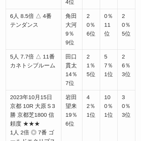
4位
6人 8.5倍 △ 4番
角田
2
0％
2
テンダンス
大河
0％
11
0％
9％
6位
位
5位
9位
5人 7.7倍 △ 11番
田口
2
5
2
カネトシブルーム
貫太
1％
7％
6％
14％
5位
1位
3位
7位
2023年10月15日
岩田
4
10
3
京都 10R 大原Ｓ3
望来
2％
0％
0％
勝 京都芝1800 信
19％
1位
1位
3位
頼度 ★★★
6位
1人 2倍 ◎ 7番 ゴ