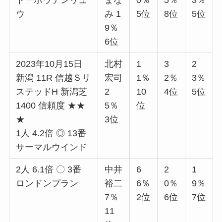
トーホウテンリュ
まな
0％
5％
3％
ウ
み 1
5位
8位
5位
9％
6位
2023年10月15日
北村
1
3
2
新潟 11R 信越Ｓリ
宏司
1％
2％
3％
ステッドH 新潟芝
2
10
4位
5位
1400 信頼度 ★★
5％
位
★
3位
1人 4.2倍 ◎ 13番
サーマルウインド
2人 6.1倍 〇 3番
中井
6
2
1
ロンドンプラン
裕二
6％
0％
9％
7％
2位
6位
7位
11