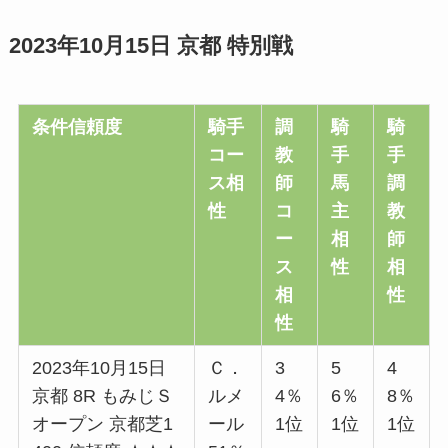
2023年10月15日 京都 特別戦
条件信頼度
騎手
調
騎
騎
コー
教
手
手
ス相
師
馬
調
性
コ
主
教
ー
相
師
ス
性
相
相
性
性
2023年10月15日
Ｃ．
3
5
4
京都 8R もみじＳ
ルメ
4％
6％
8％
オープン 京都芝1
ール
1位
1位
1位