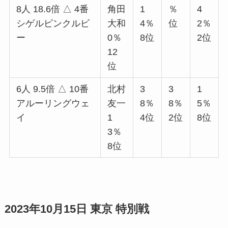
8人 18.6倍 △ 4番
角田
1
％
4
シゲルピンクルビ
大和
4％
位
2％
ー
0％
8位
2位
12
位
6人 9.5倍 △ 10番
北村
3
3
1
アルーリングウェ
友一
8％
8％
5％
イ
1
4位
2位
8位
3％
8位
2023年10月15日 東京 特別戦