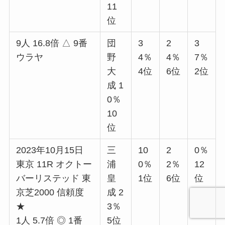
11
位
9人 16.8倍 △ 9番
団
3
2
3
ウラヤ
野
4％
4％
7％
大
4位
6位
2位
成 1
0％
10
位
2023年10月15日
三
10
2
0％
東京 11R オクトー
浦
0％
2％
12
バーリステッド 東
皇
1位
6位
位
京芝2000 信頼度
成 2
★
3％
1人 5.7倍 ◎ 1番
5位