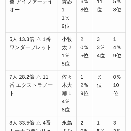
番 アイファーテイ
貴志
6％
11
5％
オー
1
8位
位
8位
1％
9位
5人 13.3倍 △ 1番
小牧
2
3
1
ワンダーブレット
太 2
0％
3％
4％
1％
5位
4位
9位
5位
7人 28.2倍 △ 11
佐々
1
％
0％
番 エクストラノー
木大
2％
位
10
ト
輔 1
9位
位
4％
8位
8人 33.5倍 △ 4番
永島
2
1
3