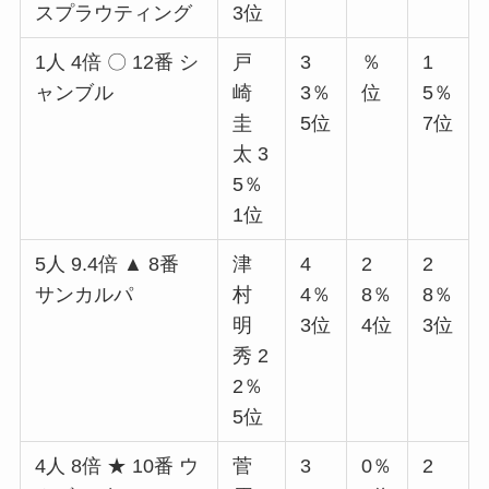
スプラウティング
3位
1人 4倍 〇 12番 シ
戸
3
％
1
ャンブル
崎
3％
位
5％
圭
5位
7位
太 3
5％
1位
5人 9.4倍 ▲ 8番
津
4
2
2
サンカルパ
村
4％
8％
8％
明
3位
4位
3位
秀 2
2％
5位
4人 8倍 ★ 10番 ウ
菅
3
0％
2