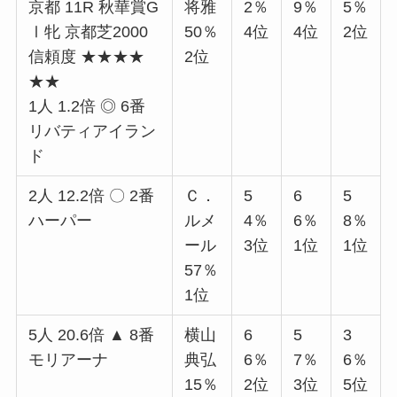
京都 11R 秋華賞G
将雅
2％
9％
5％
Ⅰ牝 京都芝2000
50％
4位
4位
2位
信頼度 ★★★★
2位
★★
1人 1.2倍 ◎ 6番
リバティアイラン
ド
2人 12.2倍 〇 2番
Ｃ．
5
6
5
ハーパー
ルメ
4％
6％
8％
ール
3位
1位
1位
57％
1位
5人 20.6倍 ▲ 8番
横山
6
5
3
モリアーナ
典弘
6％
7％
6％
15％
2位
3位
5位