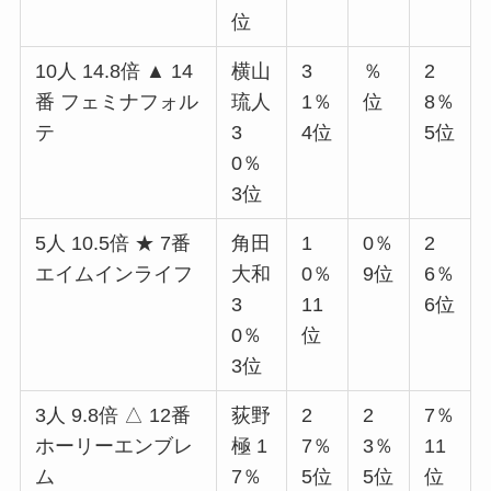
位
10人 14.8倍 ▲ 14
横山
3
％
2
番 フェミナフォル
琉人
1％
位
8％
テ
3
4位
5位
0％
3位
5人 10.5倍 ★ 7番
角田
1
0％
2
エイムインライフ
大和
0％
9位
6％
3
11
6位
0％
位
3位
3人 9.8倍 △ 12番
荻野
2
2
7％
ホーリーエンブレ
極 1
7％
3％
11
ム
7％
5位
5位
位