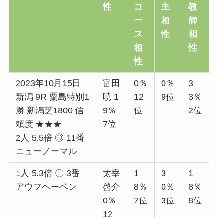
性
コ
主
教
ー
相
師
ス
性
相
相
性
性
2023年10月15日
富田
0％
0％
3
新潟 9R 粟島特別1
暁 1
12
9位
3％
勝 新潟芝1800 信
9％
位
2位
頼度 ★★★
7位
2人 5.5倍 ◎ 11番
ニューノーマル
1人 5.3倍 〇 3番
太宰
1
3
1
アウフヘーベン
啓介
8％
0％
8％
0％
7位
3位
8位
12