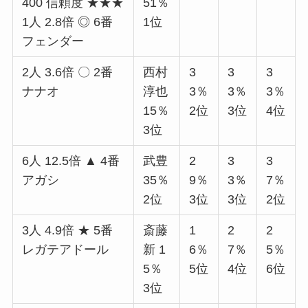
400 信頼度 ★★★
51％
1人 2.8倍 ◎ 6番
1位
フェンダー
2人 3.6倍 〇 2番
西村
3
3
3
ナナオ
淳也
3％
3％
3％
15％
2位
3位
4位
3位
6人 12.5倍 ▲ 4番
武豊
2
3
3
アガシ
35％
9％
3％
7％
2位
3位
3位
2位
3人 4.9倍 ★ 5番
斎藤
1
2
2
レガテアドール
新 1
6％
7％
5％
5％
5位
4位
6位
3位