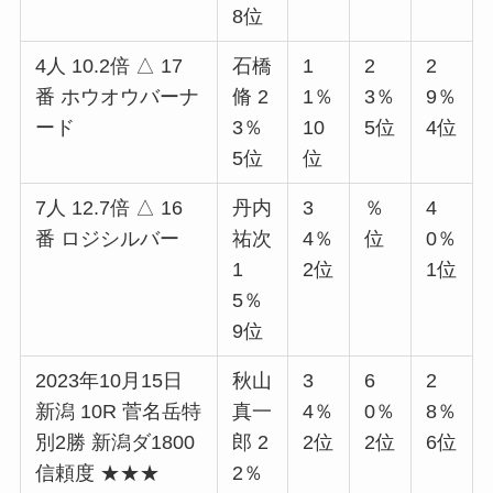
8位
4人 10.2倍 △ 17
石橋
1
2
2
番 ホウオウバーナ
脩 2
1％
3％
9％
ード
3％
10
5位
4位
5位
位
7人 12.7倍 △ 16
丹内
3
％
4
番 ロジシルバー
祐次
4％
位
0％
1
2位
1位
5％
9位
2023年10月15日
秋山
3
6
2
新潟 10R 菅名岳特
真一
4％
0％
8％
別2勝 新潟ダ1800
郎 2
2位
2位
6位
信頼度 ★★★
2％