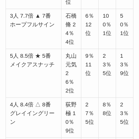
位
3人 7.7倍 ▲ 7番
石橋
6％
10
5
ホープフルサイン
脩 2
12
0％
0％
4％
位
1位
1位
4位
5人 8.5倍 ★ 5番
丸山
9％
2
1
メイクアスナッチ
元気
11
3％
3％
2
位
5位
9位
6％
2位
4人 8.4倍 △ 8番
荻野
2
8％
2
グレイイングリー
極 1
7％
8位
3％
ン
0％
5位
5位
9位