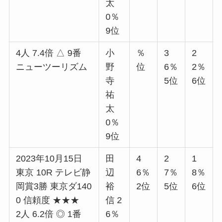
太
0％
9位
4人 7.4倍 △ 9番
小
％
3
2
ニューツーリズム
野
位
6％
2％
寺
5位
6位
祐
太
0％
9位
2023年10月15日
田
4
2
1
東京 10R テレビ静
辺
6％
7％
8％
岡賞3勝 東京ダ140
裕
2位
5位
6位
0 信頼度 ★★★
信 2
2人 6.2倍 ◎ 1番
6％