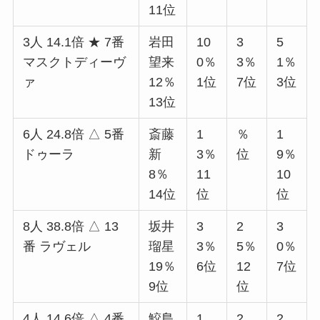
11位
3人 14.1倍 ★ 7番
岩田
10
3
5
マスクトディーヴ
望来
0％
3％
1％
ァ
12％
1位
7位
3位
13位
6人 24.8倍 △ 5番
斎藤
1
％
1
ドゥーラ
新
3％
位
9％
8％
11
10
14位
位
位
8人 38.8倍 △ 13
坂井
3
2
3
番 ラヴェル
瑠星
3％
5％
0％
19％
6位
12
7位
9位
位
4人 14.6倍 △ 4番
鮫島
1
2
2