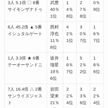
3人 5.1倍 〇 8番
武豊
1
2
0％
サイモンザナドゥ
40％
4％
7％
9位
1位
8位
8位
8人 45.2倍 ▲ 5番
西村
4
3
1
イシュタルゲート
淳也
2％
0％
6％
11％
1位
7位
7位
8位
1人 3.3倍 ★ 6番
坂井
1
5
1
テーオーサンドニ
瑠星
8％
2％
8％
19％
7位
2位
6位
6位
7人 16.4倍 △ 2番
岩田
2
3
2
サンライズジャス
望来
2％
3％
2％
ト
21％
4位
6位
4位