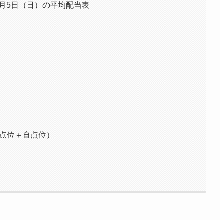
11月5日（日）の平均配当表
R点位＋自点位）