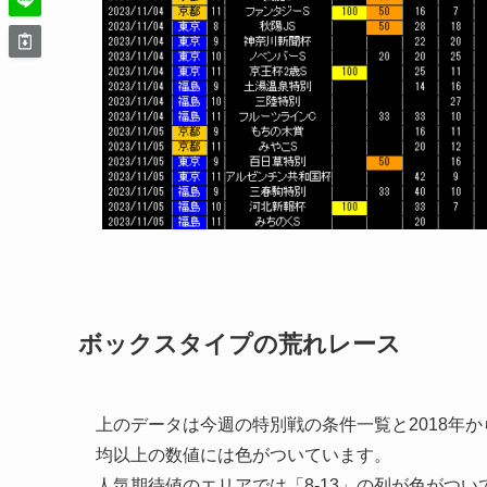
ボックスタイプの荒れレース
上のデータは今週の特別戦の条件一覧と2018年
均以上の数値には色がついています。
人気期待値のエリアでは「8-13」の列が色がつ