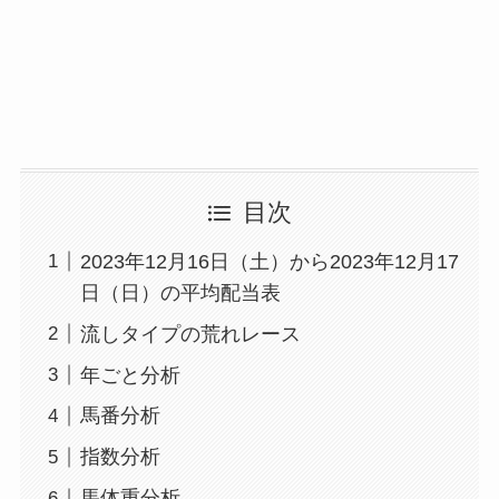
目次
2023年12月16日（土）から2023年12月17
日（日）の平均配当表
流しタイプの荒れレース
年ごと分析
馬番分析
指数分析
馬体重分析