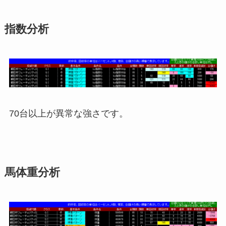
指数分析
70台以上が異常な強さです。
馬体重分析