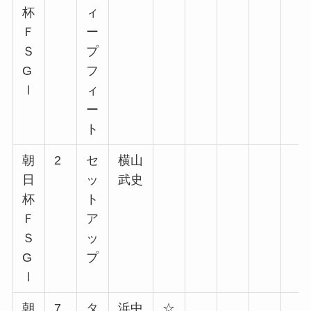
杯
ィ
Ｆ
ー
Ｓ
プ
G
フ
Ⅰ
ィ
ー
ト
朝
2
セ
横山
日
ッ
武史
杯
ト
Ｆ
ア
Ｓ
ッ
G
プ
Ⅰ
朝
7
タ
浜中
☆