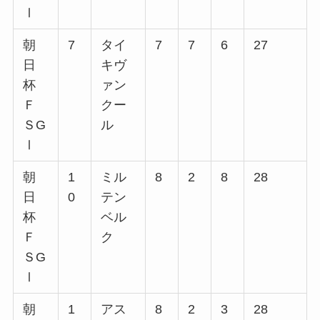
Ⅰ
朝
7
タイ
7
7
6
27
日
キヴ
杯
ァン
Ｆ
クー
ＳG
ル
Ⅰ
朝
1
ミル
8
2
8
28
日
0
テン
杯
ベル
Ｆ
ク
ＳG
Ⅰ
朝
1
アス
8
2
3
28