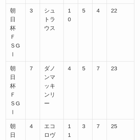
朝
3
シュ
1
5
4
22
日
トラ
0
杯
ウス
Ｆ
ＳG
Ⅰ
朝
7
ダノ
4
5
7
23
日
ンマ
杯
ッキ
Ｆ
ンリ
ＳG
ー
Ⅰ
朝
4
エコ
1
3
7
25
日
ロヴ
1