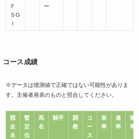
Ｆ
ー
ＳG
Ⅰ
コース成績
※データは憶測値で正確ではない可能性がありま
す。主催者発表のものと照合してください。
競
暫
馬
騎手
調
コ
単
連
複
走
定
名
教
ー
率
率
率
名
位
ス