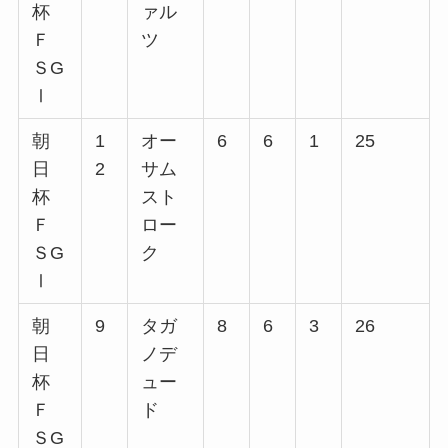
杯
ァル
Ｆ
ツ
ＳG
Ⅰ
朝
1
オー
6
6
1
25
日
2
サム
杯
スト
Ｆ
ロー
ＳG
ク
Ⅰ
朝
9
タガ
8
6
3
26
日
ノデ
杯
ュー
Ｆ
ド
ＳG