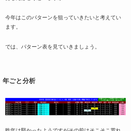
今年はこのパターンを狙っていきたいと考えてい
ます。
では、パターン表を見ていきましょう。
年ごと分析
昨年は堅かったようですがその前はそこそこ荒れ