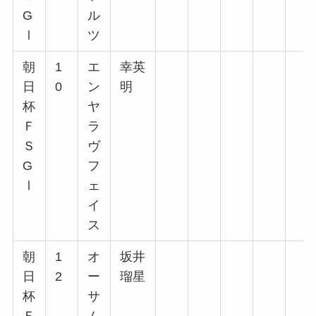
G
ル
Ⅰ
ツ
朝
1
エ
幸英
日
0
ン
明
杯
ヤ
Ｆ
ラ
Ｓ
ヴ
G
フ
Ⅰ
ェ
イ
ス
朝
1
オ
坂井
日
2
ー
瑠星
杯
サ