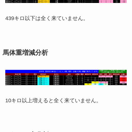
439キロ以下は全く来ていません。
馬体重増減分析
10キロ以上増えると全く来ていません。