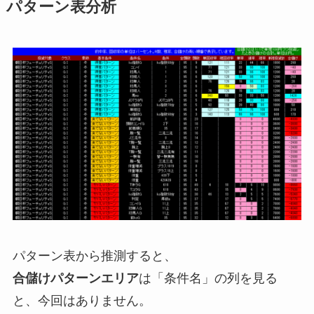
パターン表分析
パターン表から推測すると、
合儲けパターンエリア
は「条件名」の列を見る
と、今回はありません。