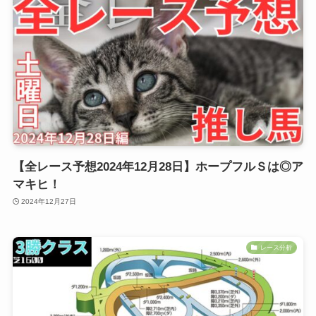
【全レース予想2024年12月28日】ホープフルＳは◎ア
マキヒ！
2024年12月27日
レース分析