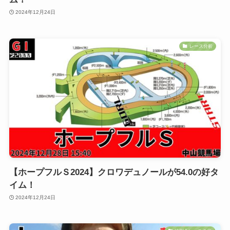
2024年12月24日
レース分析
【ホープフルＳ2024】クロワデュノールが54.0の好タ
イム！
2024年12月24日