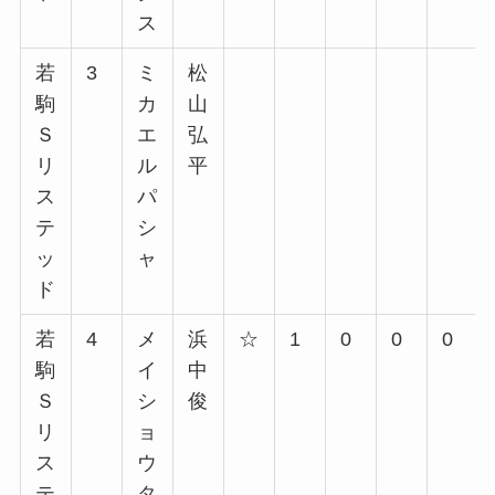
ス
若
3
ミ
松
駒
カ
山
Ｓ
エ
弘
リ
ル
平
ス
パ
テ
シ
ッ
ャ
ド
若
4
メ
浜
☆
1
0
0
0
駒
イ
中
Ｓ
シ
俊
リ
ョ
ス
ウ
テ
タ