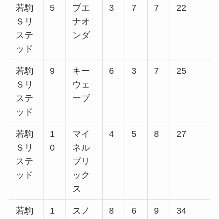
若駒
5
ブエ
3
7
7
22
Ｓリ
ナオ
ステ
ンダ
ッド
若駒
9
キー
6
3
7
25
Ｓリ
ウェ
ステ
ーブ
ッド
若駒
1
マイ
4
5
8
27
Ｓリ
0
ネル
ステ
ブリ
ッド
ック
ス
若駒
1
スノ
8
6
9
34