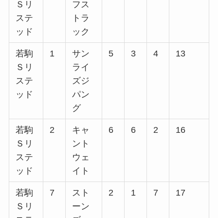
Ｓリ
フス
ステ
トラ
ッド
ック
若駒
1
サン
5
3
4
13
Ｓリ
ライ
ステ
ズジ
ッド
パン
グ
若駒
2
キャ
6
6
2
16
Ｓリ
ント
ステ
ウェ
ッド
イト
若駒
7
スト
2
1
7
17
Ｓリ
ーン