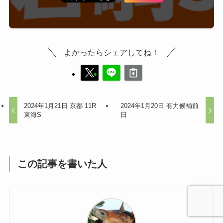
よかったらシェアしてね！
2024年1月21日 京都 11R
2024年1月20日 有力候補前
東海S
日
この記事を書いた人