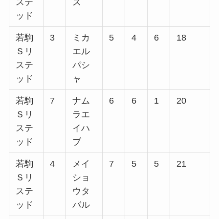
ステ
ズ
ッド
若駒
3
ミカ
5
4
6
18
Ｓリ
エル
ステ
パシ
ッド
ャ
若駒
7
ナム
6
6
1
20
Ｓリ
ラエ
ステ
イハ
ッド
ブ
若駒
4
メイ
7
5
5
21
Ｓリ
ショ
ステ
ウタ
ッド
バル