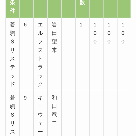
条
数
件
若
6
エ
岩
1
1
1
1
駒
ル
田
0
0
0
Ｓ
フ
望
0
0
0
リ
ス
来
ス
ト
テ
ラ
ッ
ッ
ド
ク
若
9
キ
和
駒
ー
田
Ｓ
ウ
竜
リ
ェ
二
ス
ー