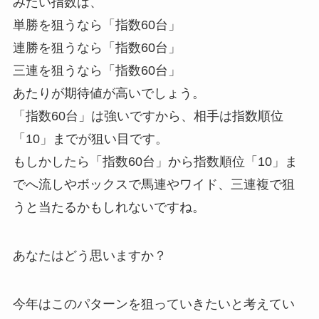
みたい指数は、
単勝を狙うなら「指数60台」
連勝を狙うなら「指数60台」
三連を狙うなら「指数60台」
あたりが期待値が高いでしょう。
「指数60台」は強いですから、相手は指数順位
「10」までが狙い目です。
もしかしたら「指数60台」から指数順位「10」ま
でへ流しやボックスで馬連やワイド、三連複で狙
うと当たるかもしれないですね。
あなたはどう思いますか？
今年はこのパターンを狙っていきたいと考えてい