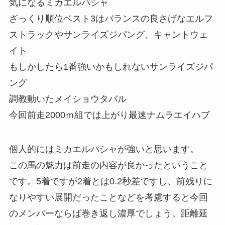
気になるミカエルパシャ
ざっくり順位ベスト3はバランスの良さげなエルフ
ストラックやサンライズジパング、キャントウェ
イト
もしかしたら1番強いかもしれないサンライズジパ
ング
調教動いたメイショウタバル
今回前走2000ｍ組では上がり最速ナムラエイハブ
個人的にはミカエルパシャが強いと思います。
この馬の魅力は前走の内容が良かったということ
です。5着ですが2着とは0.2秒差ですし、前残りに
なりやすい展開だったことなどを考慮すると今回
のメンバーならば巻き返し濃厚でしょう。距離延