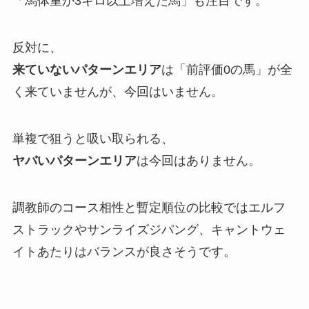
「馬体重が3キロ以上増えた馬」も注目です。
反対に、
来ていないパターンエリア
は「前評価0の馬」が全
く来ていませんが、今回はいません。
単複で狙うと吸い取られる、
ヤバいパターンエリア
は今回はありません。
調教師のコース相性と暫定順位の比較ではエルフ
ストラックやサンライズジパング、キャントウェ
イトあたりはバランスが良さそうです。