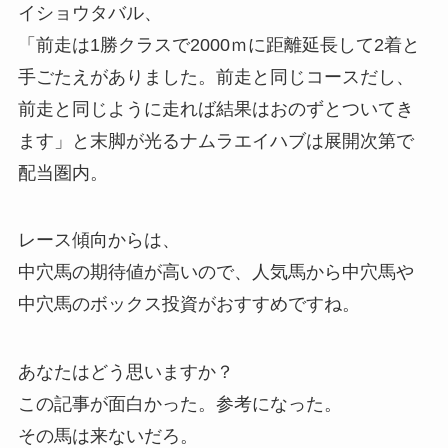
イショウタバル、
「前走は1勝クラスで2000ｍに距離延長して2着と
手ごたえがありました。前走と同じコースだし、
前走と同じように走れば結果はおのずとついてき
ます」と末脚が光るナムラエイハブは展開次第で
配当圏内。
レース傾向からは、
中穴馬の期待値が高いので、人気馬から中穴馬や
中穴馬のボックス投資がおすすめですね。
あなたはどう思いますか？
この記事が面白かった。参考になった。
その馬は来ないだろ。