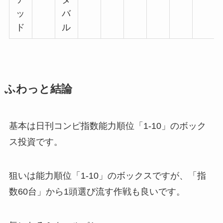
ッ
バ
ド
ル
ふわっと結論
基本は日刊コンピ指数能力順位「1-10」のボック
ス投資です。
狙いは能力順位「1-10」のボックスですが、「指
数60台」から1頭選び流す作戦も良いです。