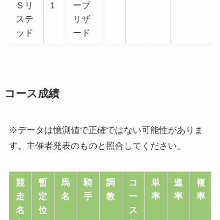
Ｓリ
1
ーブ
ステ
リザ
ッド
ード
コース成績
※データは憶測値で正確ではない可能性がありま
す。主催者発表のものと照合してください。
競
暫
馬
騎
調
コ
単
連
複
走
定
名
手
教
ー
率
率
率
名
位
ス