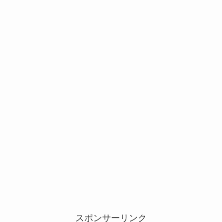
スポンサーリンク