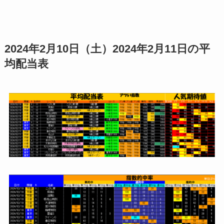
2024年2月10日（土）2024年2月11日の平
均配当表