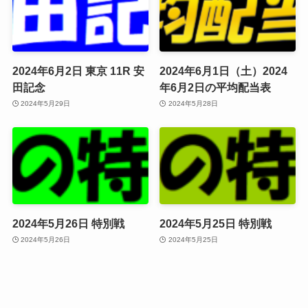
2024年6月2日 東京 11R 安
2024年6月1日（土）2024
田記念
年6月2日の平均配当表
2024年5月29日
2024年5月28日
2024年5月26日 特別戦
2024年5月25日 特別戦
2024年5月26日
2024年5月25日