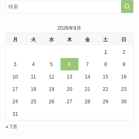
2026年8月
月
火
水
木
金
土
日
1
2
3
4
5
6
7
8
9
10
11
12
13
14
15
16
17
18
19
20
21
22
23
24
25
26
27
28
29
30
31
« 7月