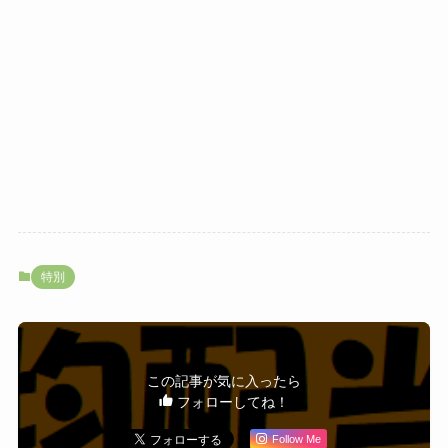
特別
この記事が気に入ったら
フォローしてね！
Follow Me