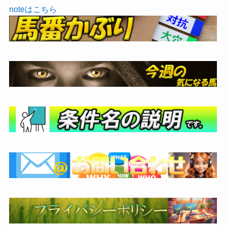
noteはこちら