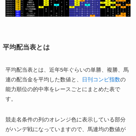
平均配当表とは
平均配当表とは、近年5年ぐらいの単勝、複勝、馬
連の配当金を平均した数値と、
日刊コンピ指数
の
能力順位の的中率をレースごとにまとめた表で
す。
競走名条件の列のオレンジ色に表示している部分
がハンデ戦になっていますので、馬連均の数値が