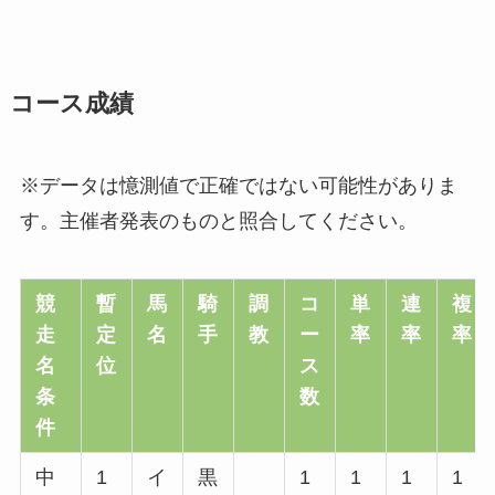
コース成績
※データは憶測値で正確ではない可能性がありま
す。主催者発表のものと照合してください。
競
暫
馬
騎
調
コ
単
連
複
走
定
名
手
教
ー
率
率
率
名
位
ス
条
数
件
中
1
イ
黒
1
1
1
1