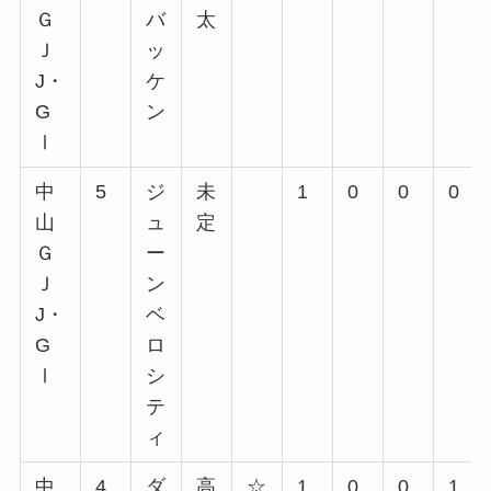
Ｇ
バ
太
Ｊ
ッ
J・
ケ
G
ン
Ⅰ
中
5
ジ
未
1
0
0
0
山
ュ
定
Ｇ
ー
Ｊ
ン
J・
ベ
G
ロ
Ⅰ
シ
テ
ィ
中
4
ダ
高
☆
1
0
0
1