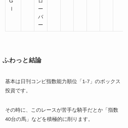
G
ロ
Ⅰ
ー
バ
ー
ふわっと結論
基本は日刊コンピ指数能力順位「1-7」のボックス
投資です。
その時に、このレースが苦手な騎手だとか「指数
40台の馬」などを積極的に削ります。