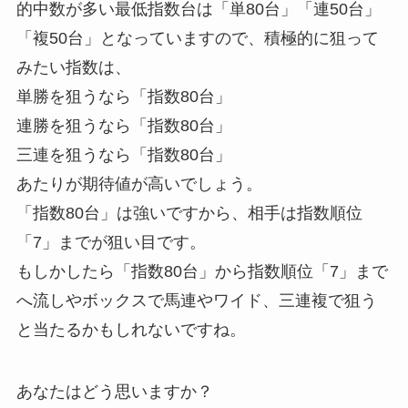
的中数が多い最低指数台は「単80台」「連50台」
「複50台」となっていますので、積極的に狙って
みたい指数は、
単勝を狙うなら「指数80台」
連勝を狙うなら「指数80台」
三連を狙うなら「指数80台」
あたりが期待値が高いでしょう。
「指数80台」は強いですから、相手は指数順位
「7」までが狙い目です。
もしかしたら「指数80台」から指数順位「7」まで
へ流しやボックスで馬連やワイド、三連複で狙う
と当たるかもしれないですね。
あなたはどう思いますか？