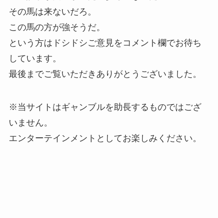
その馬は来ないだろ。
この馬の方が強そうだ。
という方はドシドシご意見をコメント欄でお待ち
しています。
最後までご覧いただきありがとうございました。
※当サイトはギャンブルを助長するものではござ
いません。
エンターテインメントとしてお楽しみください。