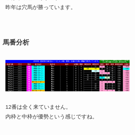
昨年は穴馬が勝っています。
馬番分析
12番は全く来ていません。
内枠と中枠が優勢という感じですね。