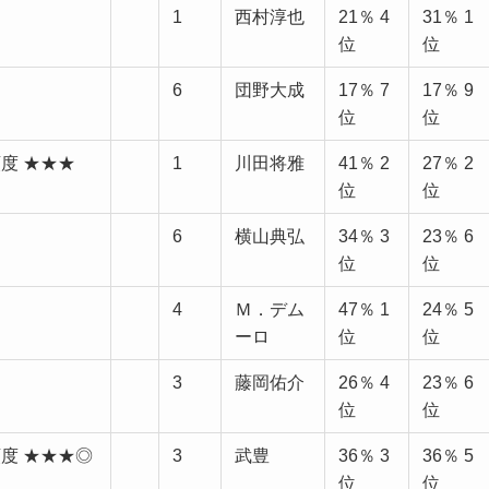
1
西村淳也
21％ 4
31％ 1
位
位
6
団野大成
17％ 7
17％ 9
位
位
頼度 ★★★
1
川田将雅
41％ 2
27％ 2
位
位
6
横山典弘
34％ 3
23％ 6
位
位
4
Ｍ．デム
47％ 1
24％ 5
ーロ
位
位
3
藤岡佑介
26％ 4
23％ 6
位
位
信頼度 ★★★◎
3
武豊
36％ 3
36％ 5
位
位