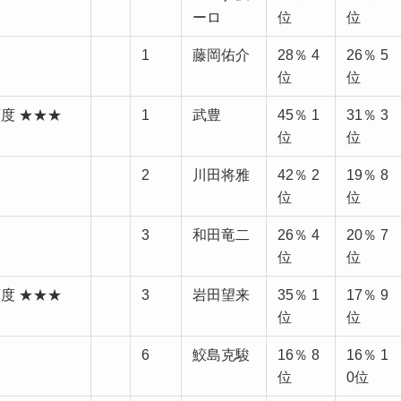
ーロ
位
位
1
藤岡佑介
28％ 4
26％ 5
位
位
頼度 ★★★
1
武豊
45％ 1
31％ 3
位
位
2
川田将雅
42％ 2
19％ 8
位
位
3
和田竜二
26％ 4
20％ 7
位
位
頼度 ★★★
3
岩田望来
35％ 1
17％ 9
位
位
6
鮫島克駿
16％ 8
16％ 1
位
0位