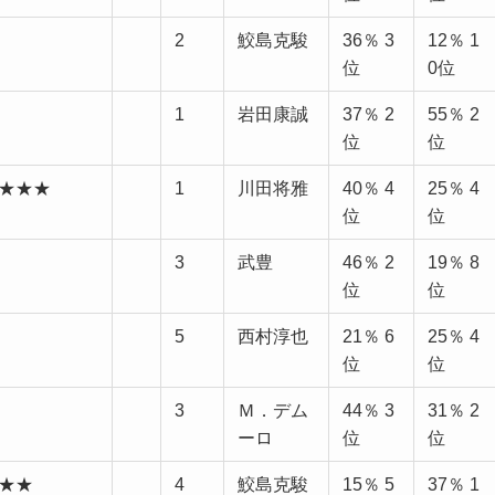
2
鮫島克駿
36％ 3
12％ 1
位
0位
1
岩田康誠
37％ 2
55％ 2
位
位
度 ★★★
1
川田将雅
40％ 4
25％ 4
位
位
3
武豊
46％ 2
19％ 8
位
位
5
西村淳也
21％ 6
25％ 4
位
位
3
Ｍ．デム
44％ 3
31％ 2
ーロ
位
位
 ★★
4
鮫島克駿
15％ 5
37％ 1