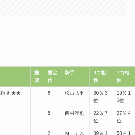
推
暫定
騎手
Jコ相
Tコ相
奨
位
性
性
信頼度 ★★
6
松山弘平
30％ 3
19％ 1
位
0位
8
西村淳也
22％ 7
27％ 4
位
位
2
Ｍ．デム
39％ 1
58％ 1