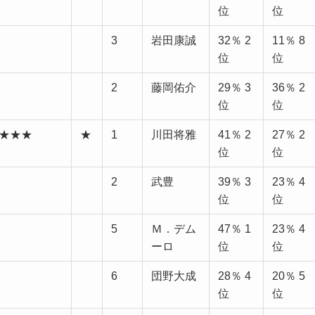
位
位
3
岩田康誠
32％ 2
11％ 8
位
位
2
藤岡佑介
29％ 3
36％ 2
位
位
度 ★★★
★
1
川田将雅
41％ 2
27％ 2
位
位
2
武豊
39％ 3
23％ 4
位
位
5
Ｍ．デム
47％ 1
23％ 4
ーロ
位
位
6
団野大成
28％ 4
20％ 5
位
位