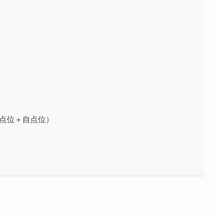
R点位＋自点位）