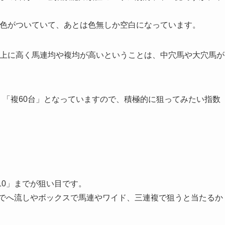
が色がついていて、あとは色無しか空白になっています。
以上に高く馬連均や複均が高いということは、中穴馬や大穴馬が
台」「複60台」となっていますので、積極的に狙ってみたい指数
10」までが狙い目です。
までへ流しやボックスで馬連やワイド、三連複で狙うと当たるか