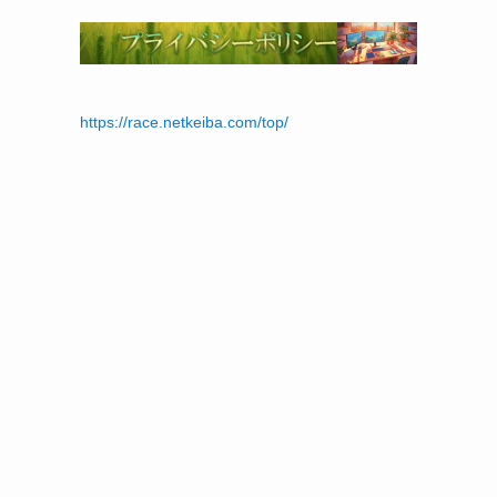
https://race.netkeiba.com/top/