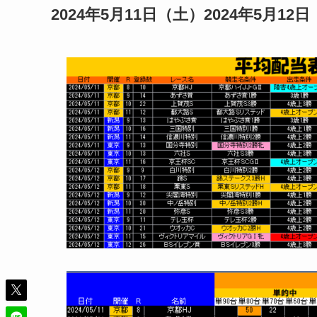
2024年5月11日（土）2024年5月1