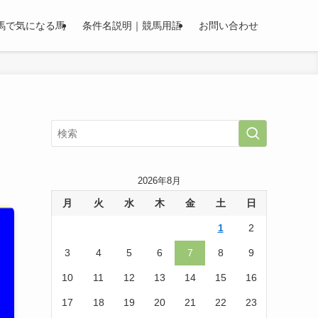
馬で気になる馬
条件名説明｜競馬用語
お問い合わせ
2026年8月
月
火
水
木
金
土
日
1
2
3
4
5
6
7
8
9
10
11
12
13
14
15
16
17
18
19
20
21
22
23