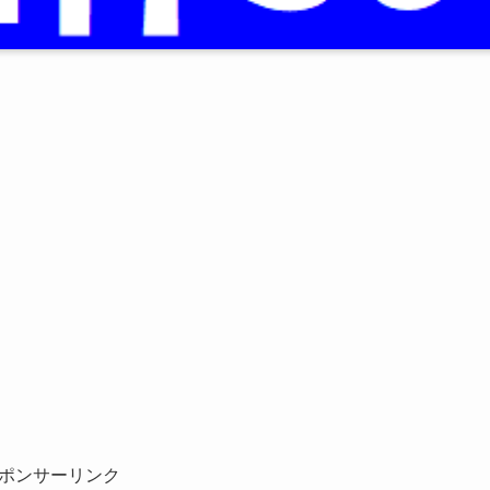
ポンサーリンク