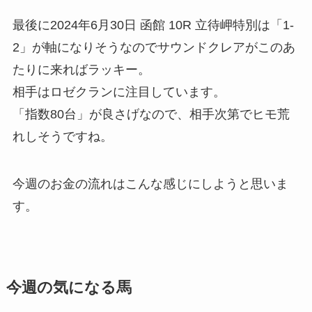
最後に2024年6月30日 函館 10R 立待岬特別は「1-
2」が軸になりそうなのでサウンドクレアがこのあ
たりに来ればラッキー。
相手はロゼクランに注目しています。
「指数80台」が良さげなので、相手次第でヒモ荒
れしそうですね。
今週のお金の流れはこんな感じにしようと思いま
す。
今週の気になる馬