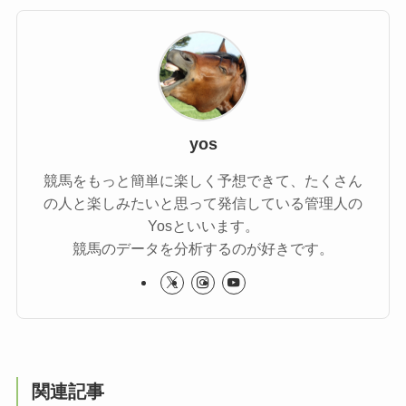
yos
競馬をもっと簡単に楽しく予想できて、たくさん
の人と楽しみたいと思って発信している管理人の
Yosといいます。
競馬のデータを分析するのが好きです。
関連記事