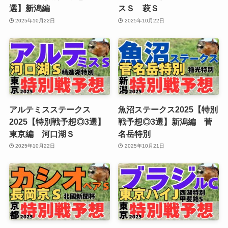
選】新潟編
スＳ 萩Ｓ
2025年10月22日
2025年10月22日
アルテミスステークス
魚沼ステークス2025【特別
2025【特別戦予想◎3選】
戦予想◎3選】新潟編 菅
東京編 河口湖Ｓ
名岳特別
2025年10月22日
2025年10月21日