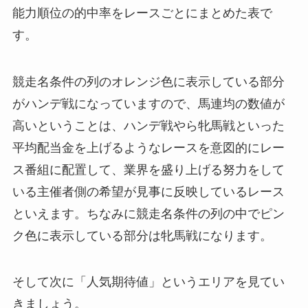
能力順位の的中率をレースごとにまとめた表で
す。
競走名条件の列のオレンジ色に表示している部分
がハンデ戦になっていますので、馬連均の数値が
高いということは、ハンデ戦やら牝馬戦といった
平均配当金を上げるようなレースを意図的にレー
ス番組に配置して、業界を盛り上げる努力をして
いる主催者側の希望が見事に反映しているレース
といえます。ちなみに競走名条件の列の中でピン
ク色に表示している部分は牝馬戦になります。
そして次に「人気期待値」というエリアを見てい
きましょう。