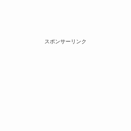
スポンサーリンク