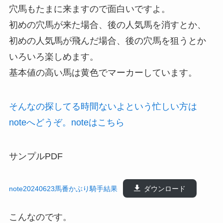
穴馬もたまに来ますので面白いですよ。
初めの穴馬が来た場合、後の人気馬を消すとか、
初めの人気馬が飛んだ場合、後の穴馬を狙うとか
いろいろ楽しめます。
基本値の高い馬は
黄色
でマーカーしています。
そんなの探してる時間ないよという忙しい方は
noteへどうぞ。noteはこちら
サンプルPDF
note20240623馬番かぶり騎手結果
ダウンロード
こんなのです。