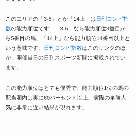
このエリアの「3-5」とか「14上」は
日刊コンピ指
数
の能力順位です。「3-5」なら能力順位3番目か
ら5番目の馬、「14上」なら能力順位14番目以上と
いう意味です。
日刊コンピ指数
はこのリンクのほ
か、開催当日の日刊スポーツ新聞に掲載されてい
ます。
この能力順位はとても優秀で、能力順位1位の馬の
配当圏内は実に60パーセント以上。実際の単勝人
気に非常に近い結果が現れます。