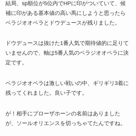
結局、sp順位が5位内でHPに印がついていて、候
補に印がある基本値の高い馬にしようと思ったら
ベラジオオペラとドウデュースが残りました。
ドウデュースは抜けた1番人気で期待値的に足りて
いませんので、軸は5番人気のベラジオオペラに決
定です。
ベラジオオペラは激しい戦いの中、ギリギリ3着に
残ってくれました。良い子です。
が！相手にブローザホーンの名前はありました
が、ソールオリエンスを切っちゃてたんですね。