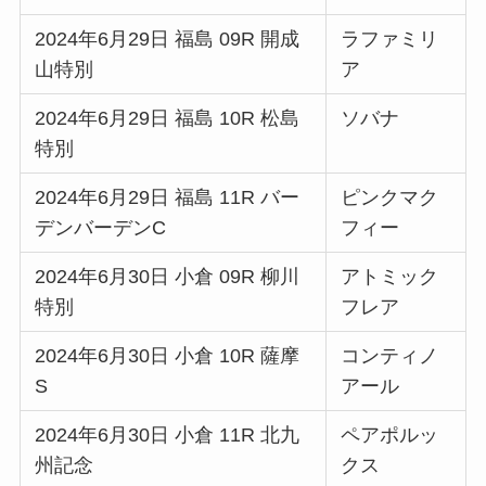
2024年6月29日 福島 09R 開成
ラファミリ
山特別
ア
2024年6月29日 福島 10R 松島
ソバナ
特別
2024年6月29日 福島 11R バー
ピンクマク
デンバーデンC
フィー
2024年6月30日 小倉 09R 柳川
アトミック
特別
フレア
2024年6月30日 小倉 10R 薩摩
コンティノ
S
アール
2024年6月30日 小倉 11R 北九
ペアポルッ
州記念
クス