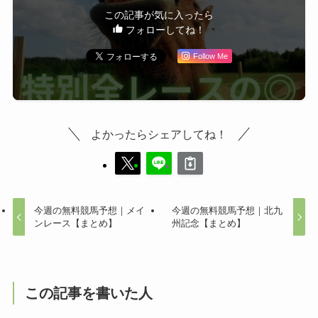
この記事が気に入ったら
フォローしてね！
Follow Me
よかったらシェアしてね！
今週の無料競馬予想｜メイ
今週の無料競馬予想｜北九
ンレース【まとめ】
州記念【まとめ】
この記事を書いた人