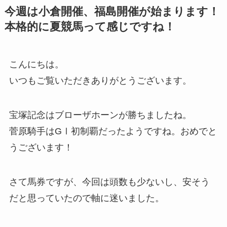
今週は小倉開催、福島開催が始まります！
本格的に夏競馬って感じですね！
こんにちは。
いつもご覧いただきありがとうございます。
宝塚記念はブローザホーンが勝ちましたね。
菅原騎手はGⅠ初制覇だったようですね。おめでと
うございます！
さて馬券ですが、今回は頭数も少ないし、安そう
だと思っていたので軸に迷いました。