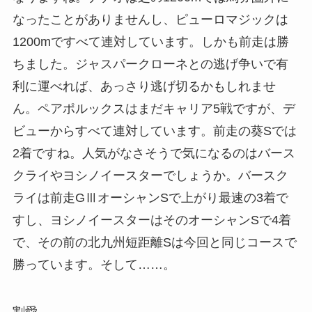
なったことがありませんし、ピューロマジックは
1200mですべて連対しています。しかも前走は勝
ちました。ジャスパークローネとの逃げ争いで有
利に運べれば、あっさり逃げ切るかもしれませ
ん。ペアポルックスはまだキャリア5戦ですが、デ
ビューからすべて連対しています。前走の葵Sでは
2着ですね。人気がなさそうで気になるのはバース
クライやヨシノイースターでしょうか。バースク
ライは前走GⅢオーシャンSで上がり最速の3着で
すし、ヨシノイースターはそのオーシャンSで4着
で、その前の北九州短距離Sは今回と同じコースで
勝っています。そして……。