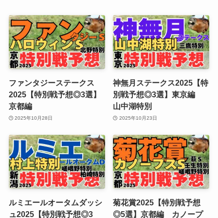
ファンタジーステークス
神無月ステークス2025【特
2025【特別戦予想◎3選】
別戦予想◎3選】東京編
京都編
山中湖特別
2025年10月28日
2025年10月23日
ルミエールオータムダッシ
菊花賞2025【特別戦予想
ュ2025【特別戦予想◎3
◎5選】京都編 カノープ