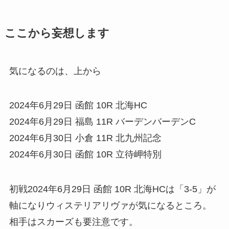
ここから妄想します
気になるのは、上から
2024年6月29日 函館 10R 北海HC
2024年6月29日 福島 11R バーデンバーデンC
2024年6月30日 小倉 11R 北九州記念
2024年6月30日 函館 10R 立待岬特別
初戦2024年6月29日 函館 10R 北海HCは「3-5」が
軸になりウィステリアリヴァが気になるところ。
相手はスカーズも要注意です。