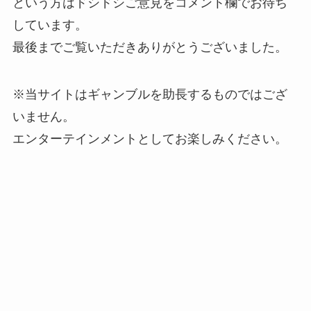
という方はドシドシご意見をコメント欄でお待ち
しています。
最後までご覧いただきありがとうございました。
※当サイトはギャンブルを助長するものではござ
いません。
エンターテインメントとしてお楽しみください。