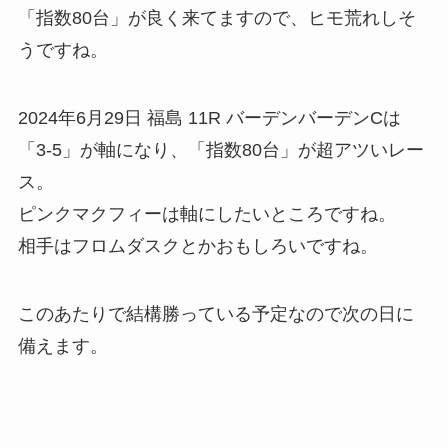
「指数80台」が良く来てますので、ヒモ荒れしそ
うですね。
2024年6月29日 福島 11R バーデンバーデンCは
「3-5」が軸になり、「指数80台」が超アツいレー
ス。
ピンクマクフィーは軸にしたいところですね。
相手はフロムダスクとかおもしろいですね。
このあたりで結構勝っている予定なので次の日に
備えます。