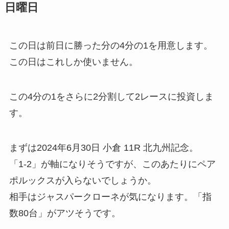
日曜日
この日は前日に勝った分の4分の1を用意します。
この日はこれしか使いません。
この4分の1をさらに2分割して2レースに投資しま
す。
まずは2024年6月30日 小倉 11R 北九州記念。
「1-2」が軸になりそうですが、このあたりにペア
ポルックスが入らないでしょうか。
相手はジャスパークローネが気になります。「指
数80台」がアツそうです。