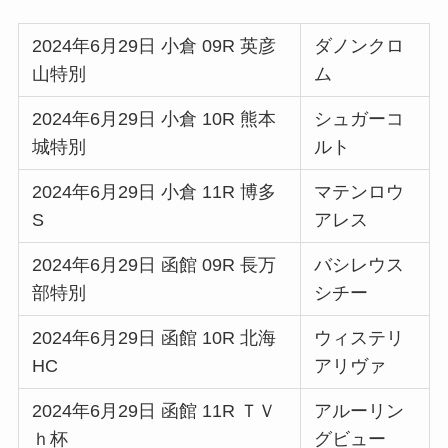
2024年6月29日 小倉 09R 英彦
ダノンクロ
山特別
ム
2024年6月29日 小倉 10R 熊本
シュガーコ
城特別
ルト
2024年6月29日 小倉 11R 博多
マテンロウ
S
アレス
2024年6月29日 函館 09R 長万
バシレウス
部特別
シチー
2024年6月29日 函館 10R 北海
ウィステリ
HC
アリヴァ
2024年6月29日 函館 11R ＴＶ
アルーリン
ｈ杯
グビュー