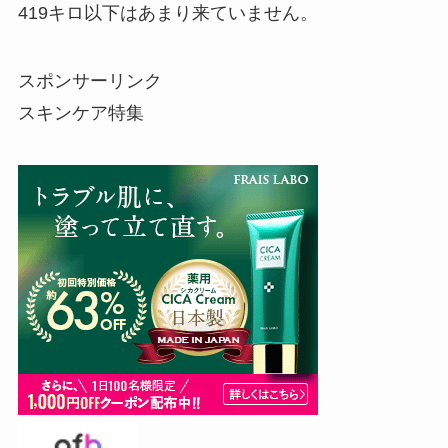
419キロ以下はあまり来ていません。
スポンサーリンク
スキンケア特集