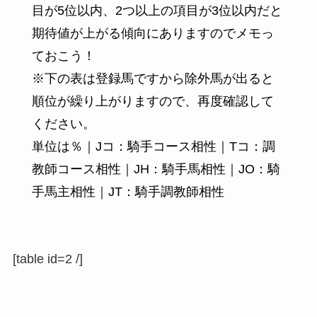
目が5位以内、2つ以上の項目が3位以内
だと
期待値が上がる傾向にありますのでメモっ
ておこう！
※下の表は登録馬ですから除外馬が出ると
順位が繰り上がりますので、再度確認して
ください。
単位は％｜Jコ：騎手コース相性｜Tコ：調
教師コース相性｜JH：騎手馬相性｜JO：騎
手馬主相性｜JT：騎手調教師相性
[table id=2 /]