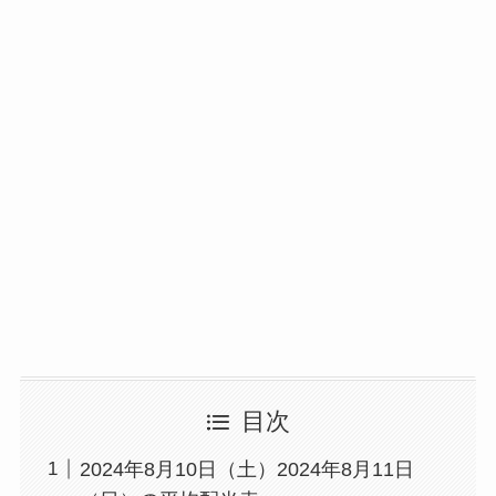
目次
2024年8月10日（土）2024年8月11日