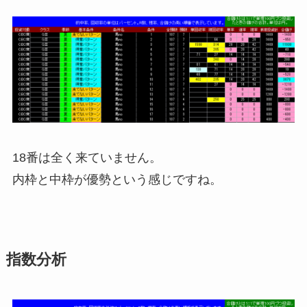
18番は全く来ていません。
内枠と中枠が優勢という感じですね。
指数分析