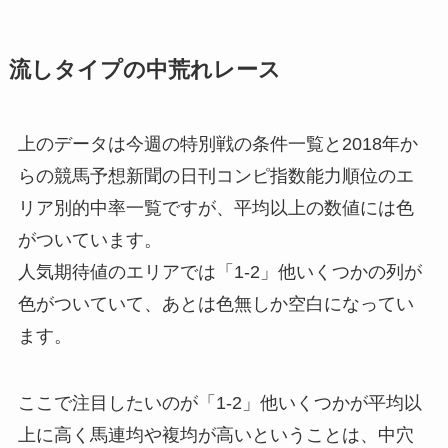
流しタイプの中荒れレース
上のデータは今週の特別戦の条件一覧と2018年か
らの競馬予想新聞の日刊コンピ指数能力順位のエ
リア別的中率一覧ですが、平均以上の数値には色
がついています。
人気期待値のエリアでは「1-2」他いくつかの列が
色がついていて、あとは色無しか空白になってい
ます。
ここで注目したいのが「1-2」他いくつかが平均以
上に高く馬連均や複均が高いということは、中穴