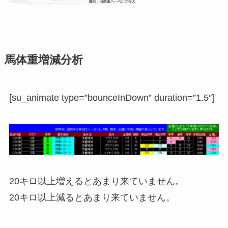
馬体重増減分析
[su_animate type=”bounceInDown” duration=”1.5″]
20キロ以上増えるとあまり来ていません。
20キロ以上減るとあまり来ていません。