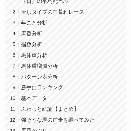
（日）の平均配当表
流しタイプの中荒れレース
年ごと分析
馬番分析
指数分析
馬体重分析
馬体重増減分析
パターン表分析
勝手にランキング
基本データ
ふわっと結論【まとめ】
強そうな馬の前走を調べてみた
馬番かぶり