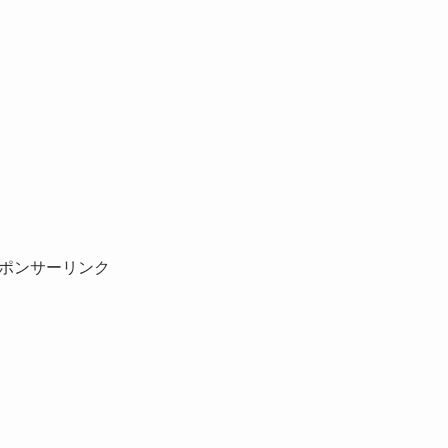
ポンサーリンク