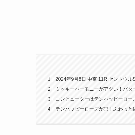
2024年9月8日 中京 11R セントウル
ミッキーハーモニーがアツい！パタ
コンピューターはテンハッピーロー
テンハッピーローズが◎！ふわっと