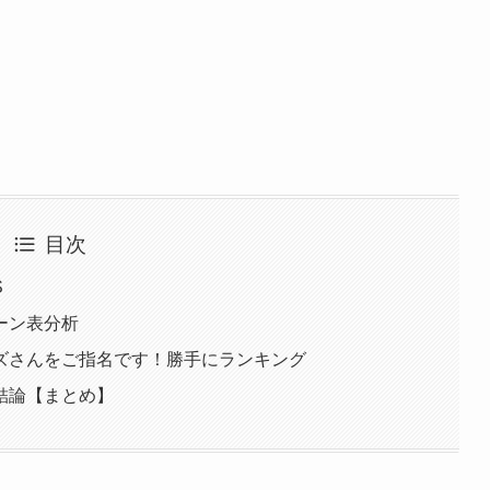
目次
S
ーン表分析
ズさんをご指名です！勝手にランキング
結論【まとめ】