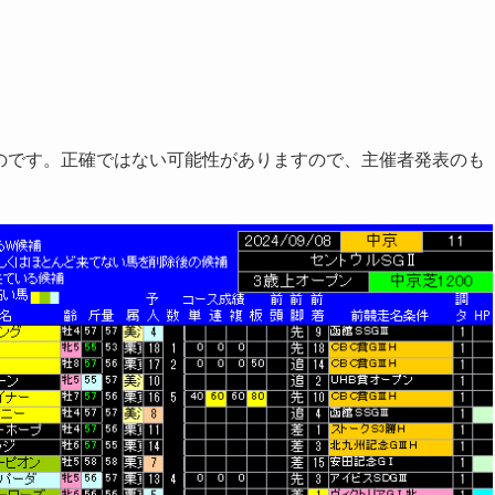
ものです。正確ではない可能性がありますので、主催者発表のも