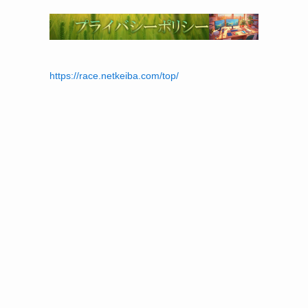
https://race.netkeiba.com/top/