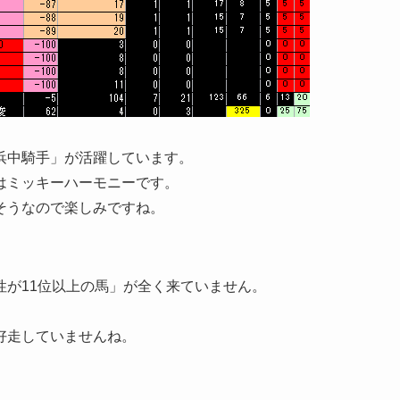
浜中騎手」が活躍しています。
はミッキーハーモニーです。
そうなので楽しみですね。
性が11位以上の馬」が全く来ていません。
好走していませんね。