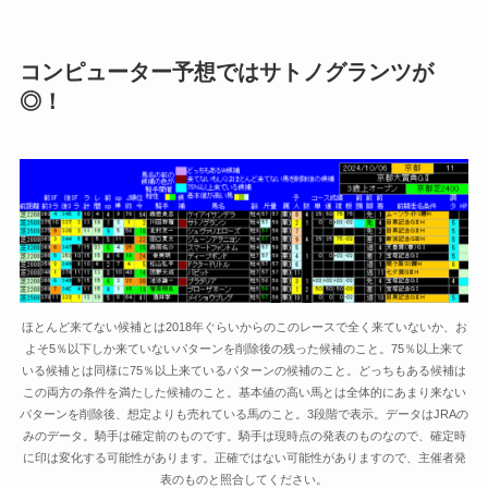
コンピューター予想ではサトノグランツが
◎！
ほとんど来てない候補とは2018年ぐらいからのこのレースで全く来ていないか、お
よそ5％以下しか来ていないパターンを削除後の残った候補のこと。75％以上来て
いる候補とは同様に75％以上来ているパターンの候補のこと。どっちもある候補は
この両方の条件を満たした候補のこと。基本値の高い馬とは全体的にあまり来ない
パターンを削除後、想定よりも売れている馬のこと。3段階で表示。データはJRAの
みのデータ。騎手は確定前のものです。騎手は現時点の発表のものなので、確定時
に印は変化する可能性があります。正確ではない可能性がありますので、主催者発
表のものと照合してください。