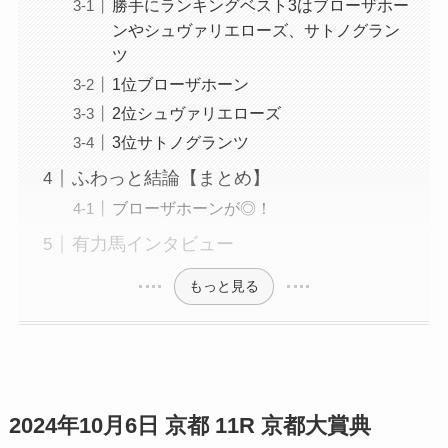
勝手にランキングベスト3はブローザホー
ンやシュヴァリエローズ、サトノグラン
ツ
1位ブローザホーン
2位シュヴァリエローズ
3位サトノグランツ
ふわっと結論【まとめ】
ブローザホーンが◎！
有力馬インタビュー
もっと見る
2024年10月6日 京都 11R 京都大賞典