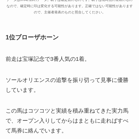
なので、確定時に印は変化する可能性があります。正確ではない可能性があります
ので、主催者発表のものと照合してください
。
1位ブローザホーン
前走は宝塚記念で3番人気の1着。
ソールオリエンスの追撃を振り切って見事に優勝
しています。
この馬はコツコツと実績を積み重ねてきた実力馬
で、オープン入りしてからはまともに走ればすべ
て馬券に絡んでいます。