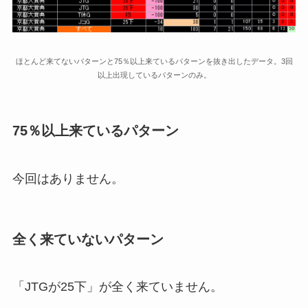
ほとんど来てないパターンと75％以上来ているパターンを抜き出したデータ。3回
以上出現しているパターンのみ。
75％以上来ているパターン
今回はありません。
全く来ていないパターン
「JTGが25下」が全く来ていません。