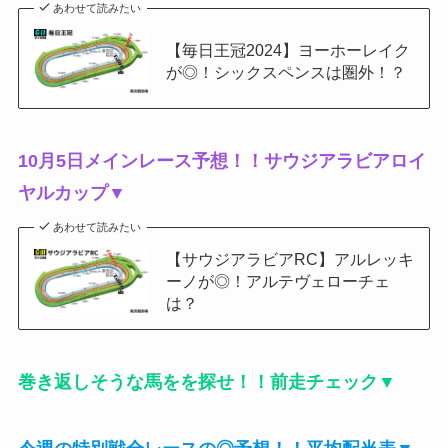
あわせて読みたい
【毎日王冠2024】ヨーホーレイク
が◎！シックスペンスは圏外！？
10月5日メインレース予想！！サウジアラビアロイ
ヤルカップ▼
あわせて読みたい
【サウジアラビアRC】アルレッキ
ーノが◎！アルテヴェローチェ
は？
巻き返しそうな馬をを探せ！！前走チェック▼