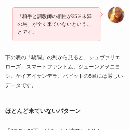
「騎手と調教師の相性が25％未満
の馬」が全く来ていないというこ
とです。
下の表の「騎調」の列から見ると、シュヴァリエ
ローズ、スマートファントム、ジューンアヲニヨ
シ、ケイアイサンデラ、バビットの5頭には厳しい
データです。
ほとんど来ていないパターン