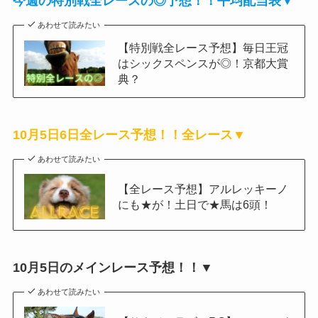
今週の特別戦全レースの◎予想！！平均配当表▼
あわせて読みたい
【特別戦全レース予想】毎日王冠
はシックスペンスが◎！京都大賞
典？
10月5日6日全レース予想！！全レース▼
あわせて読みたい
【全レース予想】アルレッキーノ
にも★が！土日で★馬は6頭！
10月5日のメインレース予想！！▼
あわせて読みたい