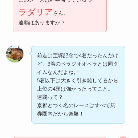
ラダリア
さん、
連覇はありますか？
前走は宝塚記念で4着だったんだけ
ど、3着のベラジオオペラとは同タ
イムなんだよね。
5着以下は大きく引き離してるから
上位の4頭は強かったってこと。
連覇って？
京都とつく名のレースはすべて馬
券圏内だから楽勝！