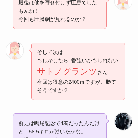
最後は他を寄せ付けず圧勝でした
もんね！
今回も圧勝劇が見れるのか？
そして次は
もしかしたら1番強いかもしれない
サトノグランツ
さん、
今回は得意の2400ｍですが、勝て
そうですか？
前走は鳴尾記念で4着だったんだけ
ど、58.5キロが効いたかな。