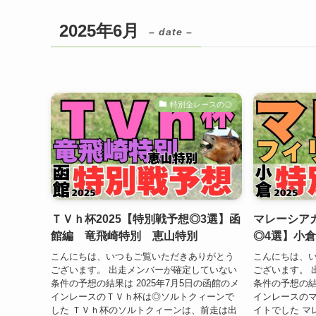
2025年6月
– date –
特別全レースの◎
ＴＶｈ杯2025【特別戦予想◎3選】函
マレーシアカ
館編 竜飛崎特別 恵山特別
◎4選】小
こんにちは、いつもご覧いただきありがとう
こんにちは、
ございます。 出走メンバーが確定していない
ございます。 
条件の予想の結果は 2025年7月5日の函館のメ
条件の予想の結果
インレースのＴＶｈ杯は◎ソルトクィーンで
インレースの
した ＴＶｈ杯のソルトクィーンは、前走は出
イトでした マ