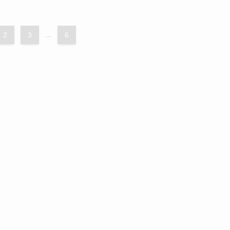
2
3
...
6