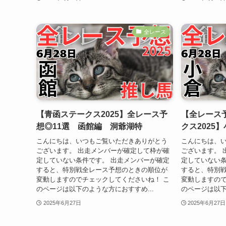
全レース
【青函ステークス2025】全レース予
【全レース
想◎11選 函館編 洞爺湖特
クス2025
こんにちは、いつもご覧いただきありがとう
こんにちは、
ございます。 出走メンバーが確定して枠が確
ございます。 
定していない条件です。 出走メンバーが確定
定していない条
すると、特別戦全レース予想のときの順位が
すると、特別
変動しますのでチェックしてくださいね！ こ
変動しますので
のページは以下のような方におすすめ...
のページは以下
2025年6月27日
2025年6月27日