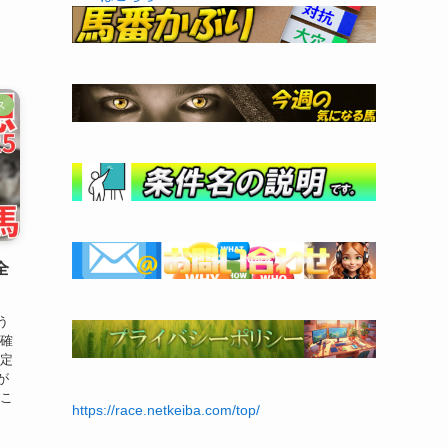
ス
全
う
が確
確定
が
 こ
https://race.netkeiba.com/top/