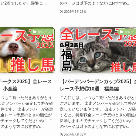
い2着でしたが、最後に...
のページは以下のような方におすすめ...
2025年6月28日
全レース
全レー
ークス2025】全レース
【バーデンバーデンカップ2025】
 小倉編
レース予想◎10選 福島編
いつもご覧いただきありがとう
こんにちは、いつもご覧いただきありがと
出走メンバーが確定して枠が確
ございます。 出走メンバーが確定して枠
件です。 出走メンバーが確定
定していない条件です。 出走メンバーが
戦全レース予想のときの順位が
すると、特別戦全レース予想のときの順位
チェックしてくださいね！ こ
変動しますのでチェックしてくださいね！
のような方におすすめ...
のページは以下のような方におすすめ...
2025年6月27日