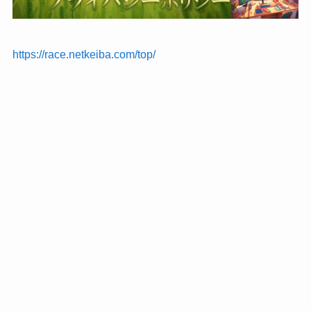
https://race.netkeiba.com/top/