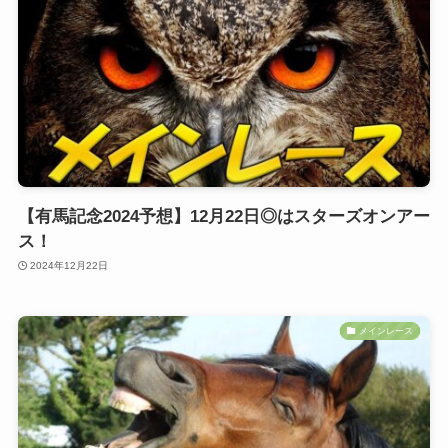
【有馬記念2024予想】12月22日◎はスターズオンアー
ス！
2024年12月22日
メインレース