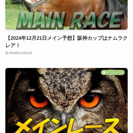
【2024年12月21日メイン予想】阪神カップはナムラク
レア！
2024年12月21日
メインレース