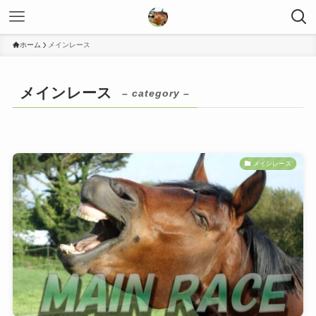
ホーム
メインレース
メインレース
– category –
メインレース