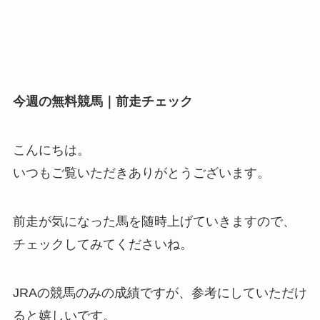
今週の無料競馬｜前走チェック
こんにちは。
いつもご覧いただきありがとうございます。
前走が気になった馬を随時上げていきますので、
チェックしてみてくださいね。
JRAの競馬のみの成績ですが、参考にしていただけ
ると嬉しいです。