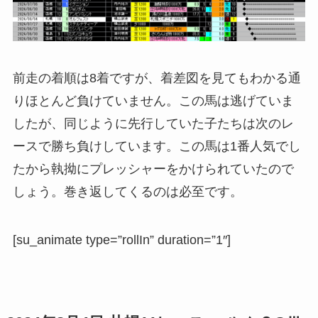
前走の着順は8着ですが、着差図を見てもわかる通
りほとんど負けていません。この馬は逃げていま
したが、同じように先行していた子たちは次のレ
ースで勝ち負けしています。この馬は1番人気でし
たから執拗にプレッシャーをかけられていたので
しょう。巻き返してくるのは必至です。
[su_animate type=”rollIn” duration=”1″]