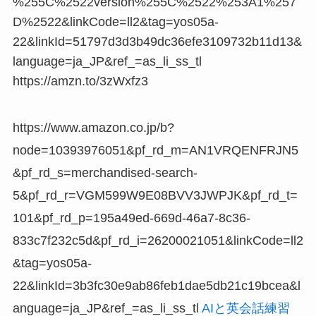
%255C%2522version%255C%2522%253A1%257
D%2522&linkCode=ll2&tag=yos05a-
22&linkId=51797d3d3b49dc36efe3109732b11d13&
language=ja_JP&ref_=as_li_ss_tl
https://amzn.to/3zWxfz3
https://www.amazon.co.jp/b?
node=10393976051&pf_rd_m=AN1VRQENFRJN5
&pf_rd_s=merchandised-search-
5&pf_rd_r=VGM599W9E08BVV3JWPJK&pf_rd_t=
101&pf_rd_p=195a49ed-669d-46a7-8c36-
833c7f232c5d&pf_rd_i=26200021051&linkCode=ll2
&tag=yos05a-
22&linkId=3b3fc30e9ab86feb1dae5db21c19bcea&l
anguage=ja_JP&ref_=as_li_ss_tl
AIと英会話練習