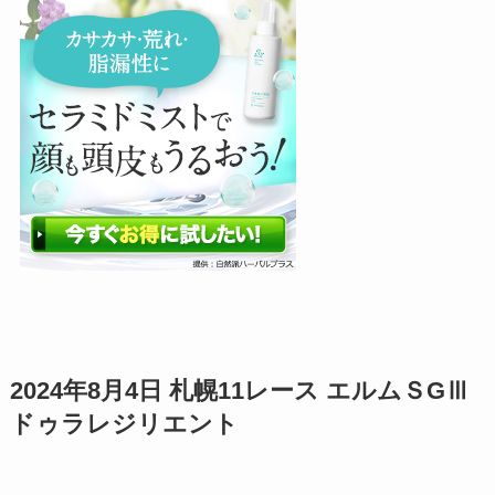
2024年8月4日 札幌11レース エルムＳGⅢ
ドゥラレジリエント