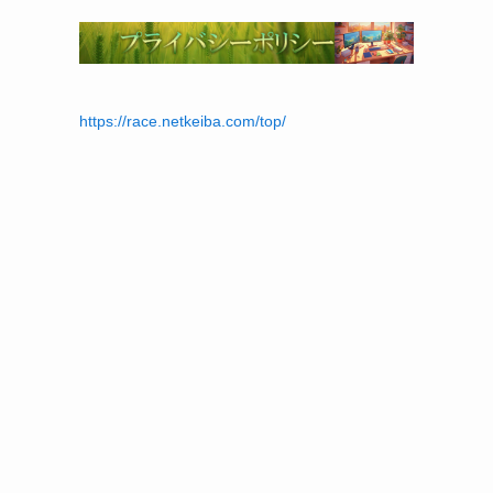
https://race.netkeiba.com/top/