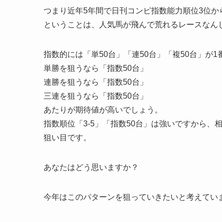
つまり近年5年間で日刊コンピ指数能力順位3位か
ということは、人気馬が飛んで荒れるレースなん
指数的には「単50台」「連50台」「複50台」が
単勝を狙うなら「指数50台」
連勝を狙うなら「指数50台」
三連を狙うなら「指数50台」
あたりが期待値が高いでしょう。
指数順位「3-5」「指数50台」は強いですから、
狙い目です。
あなたはどう思いますか？
今年はこのパターンを狙っていきたいと考えてい