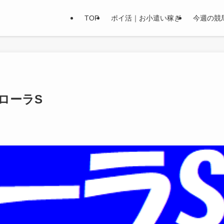
TOP
ポイ活｜お小遣い稼ぎ
今週の競
 フローラS