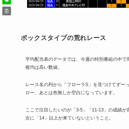
ボックスタイプの荒れレース
平均配当表のデータでは、今週の特別番組の中で
複均は高い数値。
レース名の列から「フローラS」を見つけてずーっと
ロー、あとは色無しか空白になっています。
ここで注目したいのが「3-5」「11-13」の成
次に「14」以上が来ていないということ。