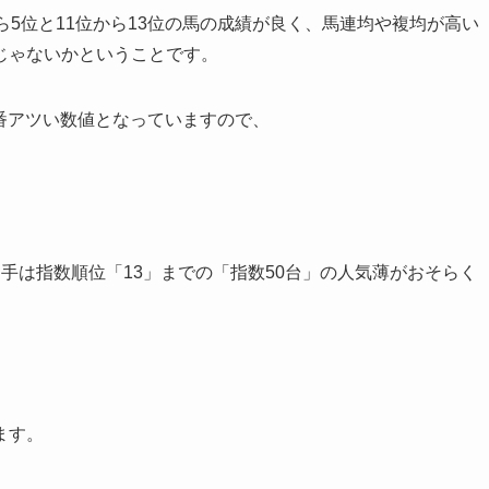
ら5位と11位から13位の馬の成績が良く、馬連均や複均が高い
じゃないかということです。
1番アツい数値となっていますので、
相手は指数順位「13」までの「指数50台」の人気薄がおそらく
ます。