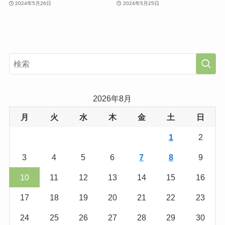
2024年5月26日
2024年5月25日
2026年8月
月
火
水
木
金
土
日
1
2
3
4
5
6
7
8
9
10
11
12
13
14
15
16
17
18
19
20
21
22
23
24
25
26
27
28
29
30