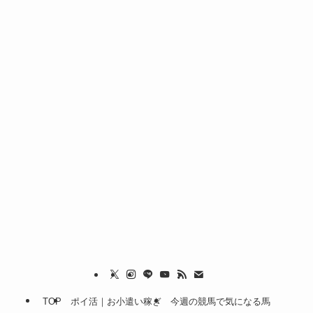
TOP
ポイ活｜お小遣い稼ぎ
今週の競馬で気になる馬