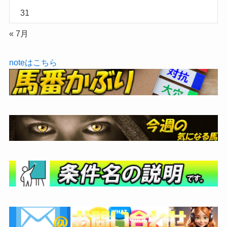
31
« 7月
noteはこちら