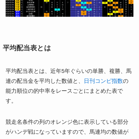
平均配当表とは
平均配当表とは、近年5年ぐらいの単勝、複勝、馬
連の配当金を平均した数値と、
日刊コンピ指数
の
能力順位の的中率をレースごとにまとめた表で
す。
競走名条件の列のオレンジ色に表示している部分
がハンデ戦になっていますので、馬連均の数値が