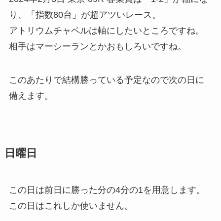
り、「指数80台」が超アツいレース。
アトリウムチャペルは軸にしたいところですね。
相手はマーシーランとかおもしろいですね。
このあたりで結構勝っている予定なので次の日に
備えます。
日曜日
この日は前日に勝った分の4分の1を用意します。
この日はこれしか使いません。