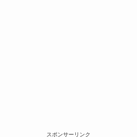
スポンサーリンク