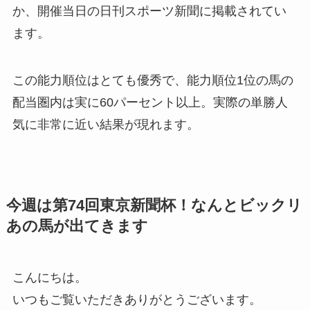
か、開催当日の日刊スポーツ新聞に掲載されてい
ます。
この能力順位はとても優秀で、能力順位1位の馬の
配当圏内は実に60パーセント以上。実際の単勝人
気に非常に近い結果が現れます。
今週は第74回東京新聞杯！なんとビックリ
あの馬が出てきます
こんにちは。
いつもご覧いただきありがとうございます。