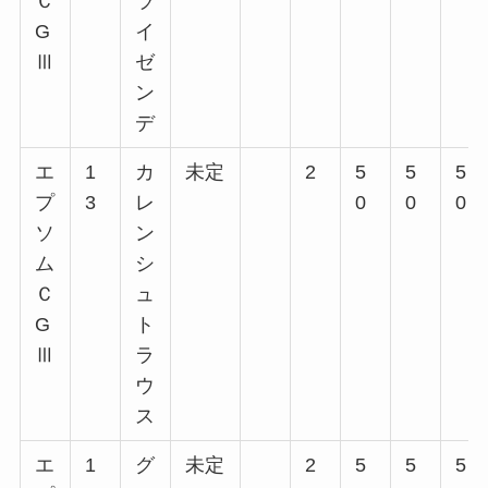
Ｃ
ラ
G
イ
Ⅲ
ゼ
ン
デ
エ
1
カ
未定
2
5
5
5
プ
3
レ
0
0
0
ソ
ン
ム
シ
Ｃ
ュ
G
ト
Ⅲ
ラ
ウ
ス
エ
1
グ
未定
2
5
5
5