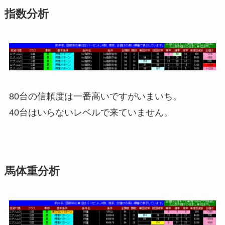
指数分析
80台の信頼度は一番高いですがいまいち。
40台はいらないレベルで来ていません。
馬体重分析