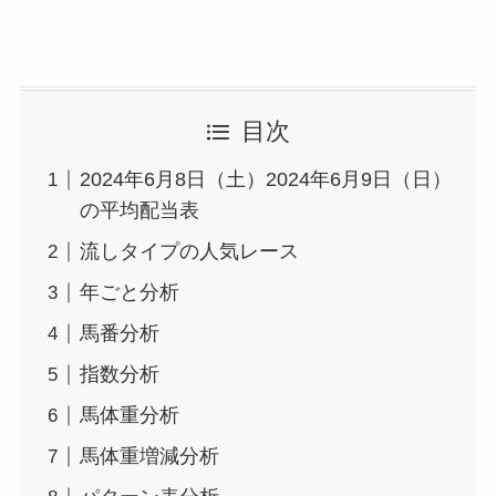
目次
2024年6月8日（土）2024年6月9日（日）
の平均配当表
流しタイプの人気レース
年ごと分析
馬番分析
指数分析
馬体重分析
馬体重増減分析