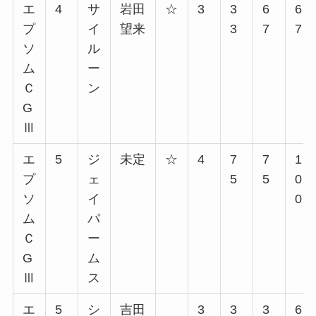
エ
4
サ
岩田
☆
3
3
6
6
プ
イ
望来
3
7
7
ソ
ル
ム
ー
Ｃ
ン
G
Ⅲ
エ
5
ジ
未定
☆
4
7
7
1
プ
ェ
5
5
0
ソ
イ
0
ム
パ
Ｃ
ー
G
ム
Ⅲ
ス
エ
5
シ
吉田
3
3
3
6