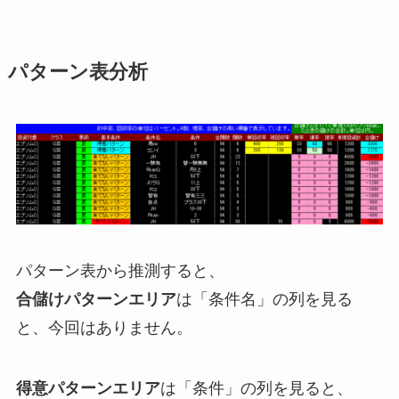
パターン表分析
パターン表から推測すると、
合儲けパターンエリア
は「条件名」の列を見る
と、今回はありません。
得意パターンエリア
は「条件」の列を見ると、