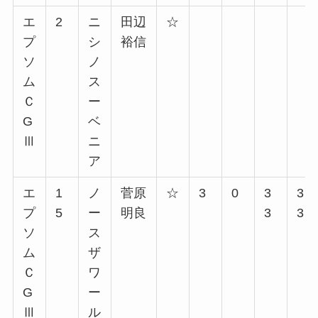
エ
2
ニ
田辺
☆
プ
シ
裕信
ソ
ノ
ム
ス
Ｃ
ー
G
ベ
Ⅲ
ニ
ア
エ
1
ノ
菅原
☆
3
0
3
3
プ
5
ー
明良
3
3
ソ
ス
ム
ザ
Ｃ
ワ
G
ー
Ⅲ
ル