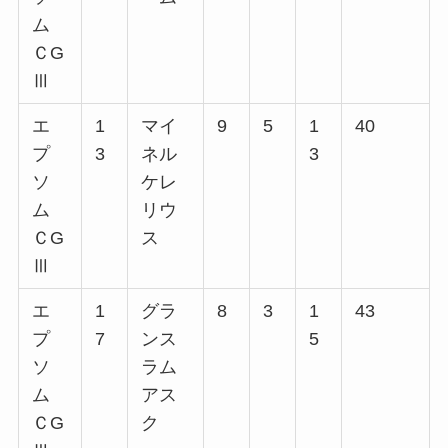
ム
ＣG
Ⅲ
エ
1
マイ
9
5
1
40
プ
3
ネル
3
ソ
ケレ
ム
リウ
ＣG
ス
Ⅲ
エ
1
グラ
8
3
1
43
プ
7
ンス
5
ソ
ラム
ム
アス
ＣG
ク