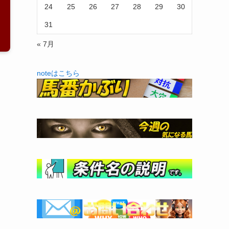
24
25
26
27
28
29
30
31
« 7月
noteはこちら