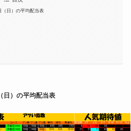
16日（日）の平均配当表
6日（日）の平均配当表