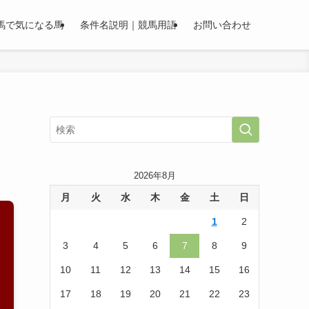
馬で気になる馬
条件名説明｜競馬用語
お問い合わせ
2026年8月
月
火
水
木
金
土
日
1
2
3
4
5
6
7
8
9
10
11
12
13
14
15
16
17
18
19
20
21
22
23