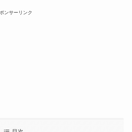
ポンサーリンク
目次