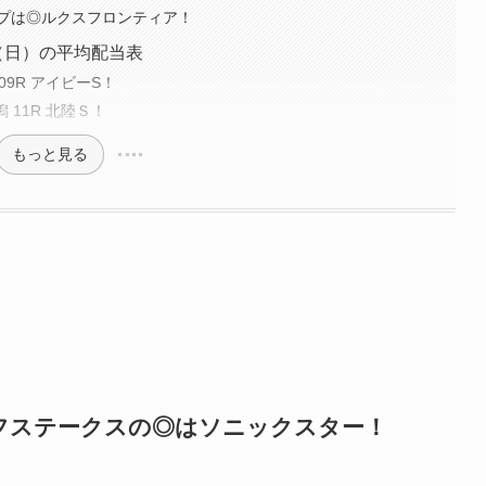
プは◎ルクスフロンティア！
0日（日）の平均配当表
09R アイビーS！
潟 11R 北陸Ｓ！
もっと見る
フステークスの◎はソニックスター！