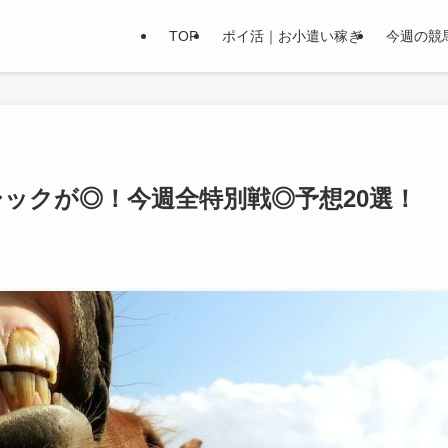
TOP
ポイ活｜お小遣い稼ぎ
今週の競
シックが◎！今週全特別戦◎予想20選！