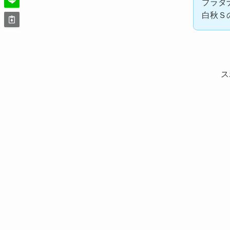
プラタ
白秋Ｓ
ス