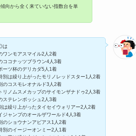
の傾向から全く来ていない指数台を単
◎は
のワンモアスマイル2人2着
のココナッツブラウン4人3着
ポーツ杯のデリカダ5人1着
特別は繰り上がったモリノレッドスター1人2着
別のコスモレオナルド3人2着
トリノムスメカップのサイモンザナドゥ2人3着
のステレンボッシュ2人3着
別は繰り上がったタイセイウォリアー2人2着
イジャンプのオールザワールド4人3着
別のショウナンアビアス1人2着
特別のイージーオンミー2人1着