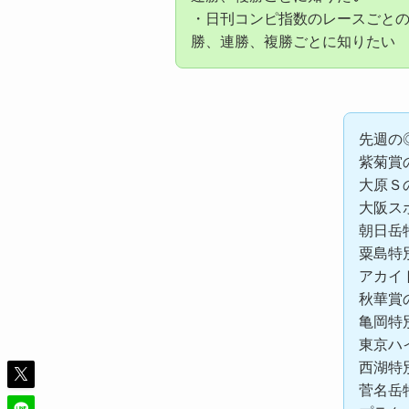
・日刊コンピ指数のレースごと
勝、連勝、複勝ごとに知りたい
先週の
紫菊賞
大原Ｓ
大阪ス
朝日岳
粟島特
アカイ
秋華賞
亀岡特
東京ハ
西湖特
菅名岳