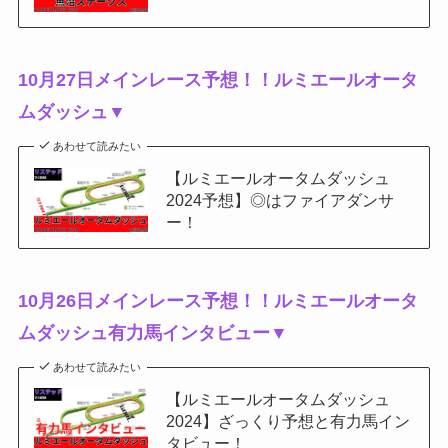
10月27日メインレース予想！！ルミエールオータ
ムダッシュ▼
あわせて読みたい
【ルミエールオータムダッシュ
2024予想】◎はファイアダンサ
ー！
10月26日メインレース予想！！ルミエールオータ
ムダッシュ有力馬インタビュー▼
あわせて読みたい
【ルミエールオータムダッシュ
2024】ざっくり予想と有力馬イン
タビュー！