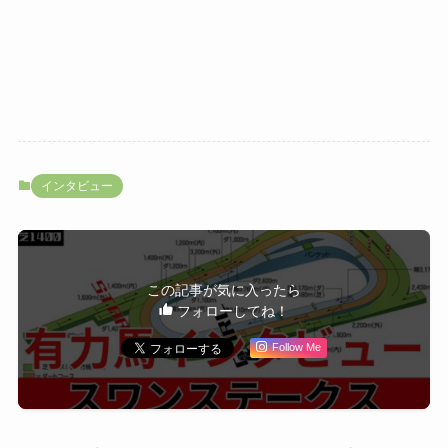
インタビュー
この記事が気に入ったら
フォローしてね！
Follow Me