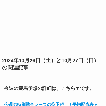
2024年10月26日（土）と10月27日（日）
の関連記事
今週の競馬予想の詳細は、こちら▼です。
今週の特別戦全レースの◎予想！！平均配当表▼