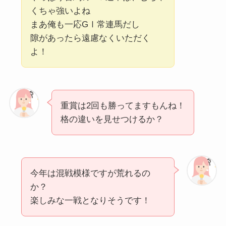
くちゃ強いよね
まあ俺も一応GⅠ常連馬だし
隙があったら遠慮なくいただく
よ！
重賞は2回も勝ってますもんね！
格の違いを見せつけるか？
今年は混戦模様ですが荒れるの
か？
楽しみな一戦となりそうです！