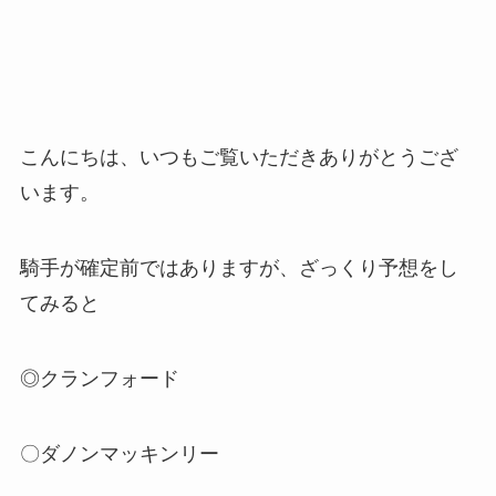
こんにちは、いつもご覧いただきありがとうござ
います。
騎手が確定前ではありますが、ざっくり予想をし
てみると
◎クランフォード
〇ダノンマッキンリー