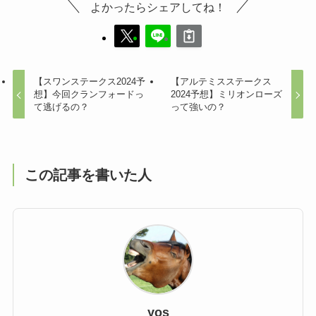
よかったらシェアしてね！
【スワンステークス2024予
【アルテミスステークス
想】今回クランフォードっ
2024予想】ミリオンローズ
て逃げるの？
って強いの？
この記事を書いた人
yos