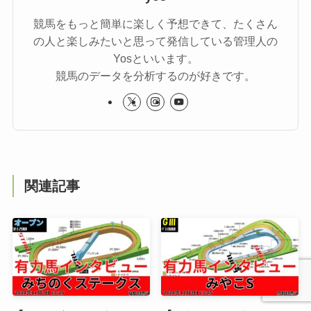
競馬をもっと簡単に楽しく予想できて、たくさん
の人と楽しみたいと思って発信している管理人の
Yosといいます。
競馬のデータを分析するのが好きです。
関連記事