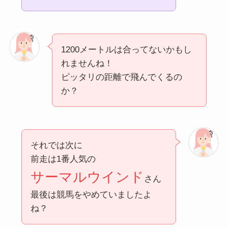
1200メートルは合ってないかもし
れませんね！
ピッタリの距離で飛んでくるの
か？
それでは次に
前走は1番人気の
サーマルウインド
さん
最後は競馬をやめていましたよ
ね？