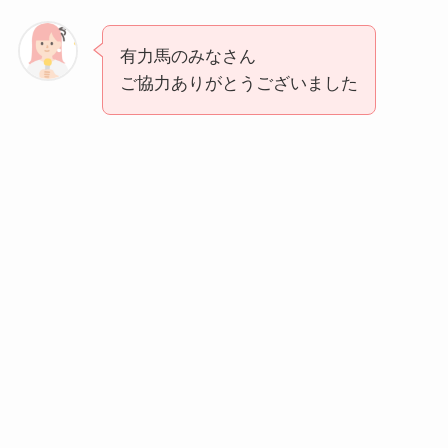
有力馬のみなさん
ご協力ありがとうございました