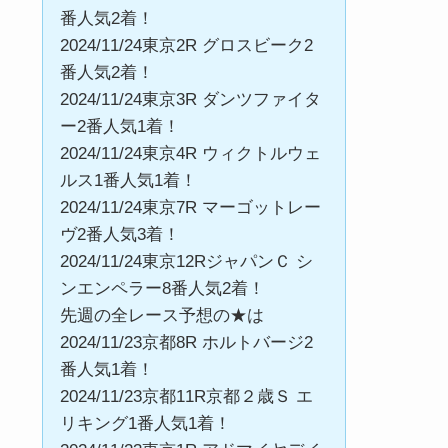
番人気2着！
2024/11/24東京2R グロスビーク2
番人気2着！
2024/11/24東京3R ダンツファイタ
ー2番人気1着！
2024/11/24東京4R ウィクトルウェ
ルス1番人気1着！
2024/11/24東京7R マーゴットレー
ヴ2番人気3着！
2024/11/24東京12RジャパンＣ シ
ンエンペラー8番人気2着！
先週の全レース予想の★は
2024/11/23京都8R ホルトバージ2
番人気1着！
2024/11/23京都11R京都２歳Ｓ エ
リキング1番人気1着！