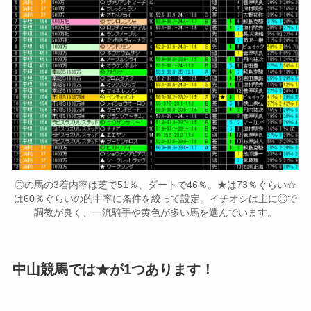
◎の馬の3着内率は芝で51％、ダートで46％。★は73％ぐらい☆
は60％ぐらいの的中率に条件を絞って設定。イチオシは主に◎で
調教が良く、一流騎手や黄色が多い馬を選んでいます。
中山競馬では★が1つあります！