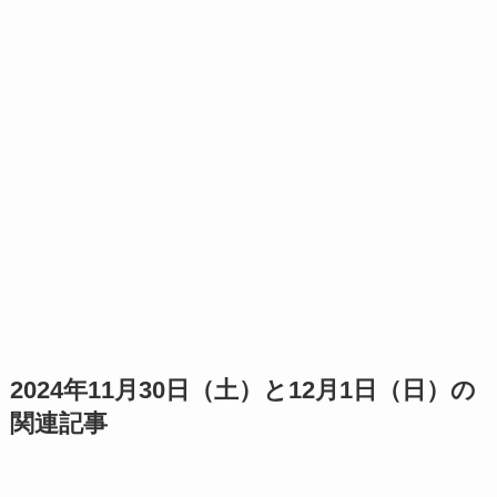
2024年11月30日（土）と12月1日（日）の
関連記事