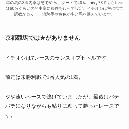
◎の馬の3着内率は芝で51％、ダートで46％。★は73％ぐらい☆
は60％ぐらいの的中率に条件を絞って設定。イチオシは主に◎で
調教が良く、一流騎手や黄色が多い馬を選んでいます。
京都競馬では★がありません
イチオシは7レースのランスオブセヘルです。
前走は未勝利戦で1番人気の1着。
やや速いペースで逃げていましたが、最後はバテ
バテになりながらも粘りに粘って勝ったレースで
す。