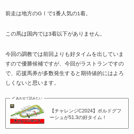
前走は地方のGⅠで1番人気の1着。
この馬は国内では3着以下がありません。
今回の調教では前回よりも好タイムを出していま
すので優勝候補ですが、今回がラストランですの
で、応援馬券が多数発生すると期待値的にはよろ
しくないと思います。
あわせて読みたい
【チャレンジC2024】ボルドグフ
ーシュが51.3の好タイム！