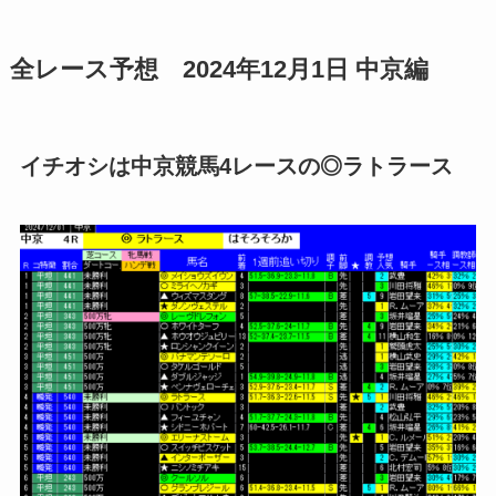
全レース予想 2024年12月1日 中京編
イチオシは中京競馬4レースの◎ラトラース