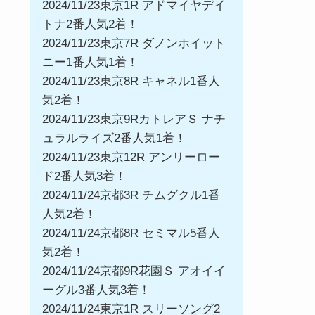
2024/11/23東京1R アドマイヤデイ
トナ2番人気2着！
2024/11/23東京7R ダノンホイット
ニー1番人気1着！
2024/11/23東京8R キャネル1番人
気2着！
2024/11/23東京9RカトレアＳ ナチ
ュラルライズ2番人気1着！
2024/11/23東京12R アンリーロー
ド2番人気3着！
2024/11/24京都3R チムグクル1番
人気2着！
2024/11/24京都8R セミマル5番人
気2着！
2024/11/24京都9R花園Ｓ アオイイ
ーグル3番人気3着！
2024/11/24東京1R スリーソング2