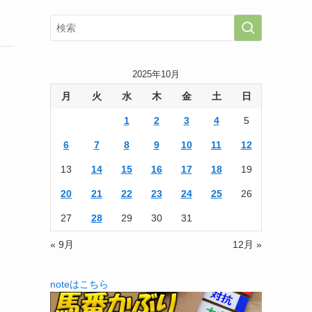
2025年10月
月
火
水
木
金
土
日
1
2
3
4
5
6
7
8
9
10
11
12
13
14
15
16
17
18
19
20
21
22
23
24
25
26
27
28
29
30
31
« 9月
12月 »
noteはこちら