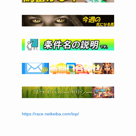
https://race.netkeiba.com/top/