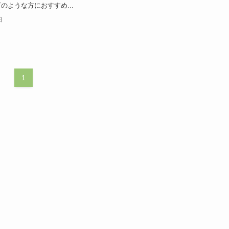
のような方におすすめ...
日
1