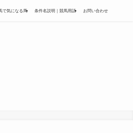
馬で気になる馬
条件名説明｜競馬用語
お問い合わせ