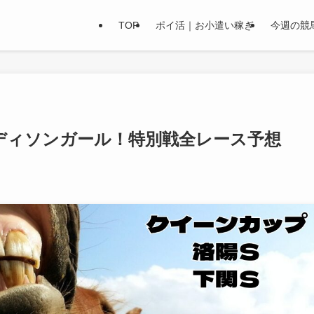
TOP
ポイ活｜お小遣い稼ぎ
今週の競
マディソンガール！特別戦全レース予想