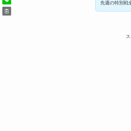
先週の特別戦
ス