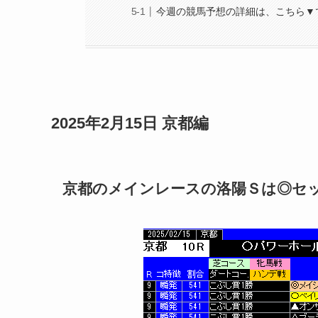
今週の競馬予想の詳細は、こちら▼
2025年2月15日
京都編
京都のメインレースの洛陽Ｓは◎セ