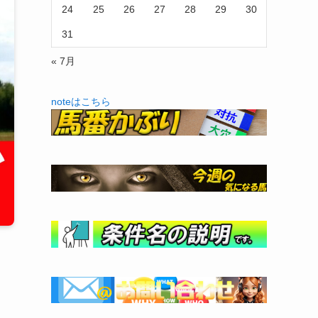
24
25
26
27
28
29
30
31
« 7月
noteはこちら