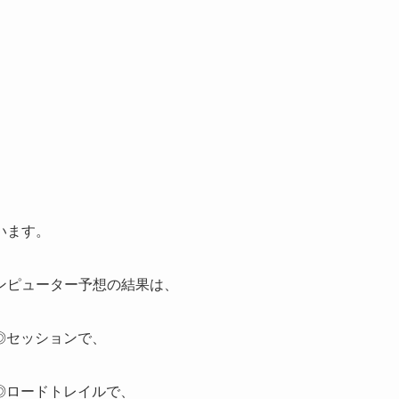
います。
ンピューター予想の結果は、
◎セッションで、
◎ロードトレイルで、