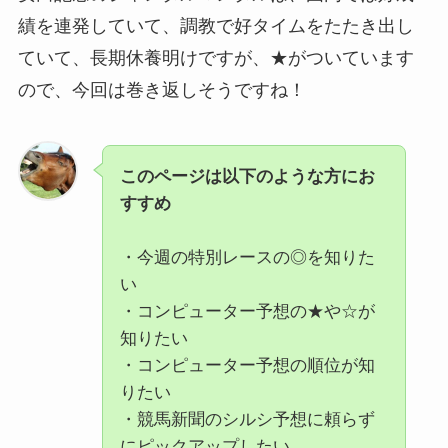
績を連発していて、調教で好タイムをたたき出し
ていて、長期休養明けですが、★がついています
ので、今回は巻き返しそうですね！
このページは以下のような方にお
すすめ
・今週の特別レースの◎を知りた
い
・コンピューター予想の★や☆が
知りたい
・コンピューター予想の順位が知
りたい
・競馬新聞のシルシ予想に頼らず
にピックアップしたい