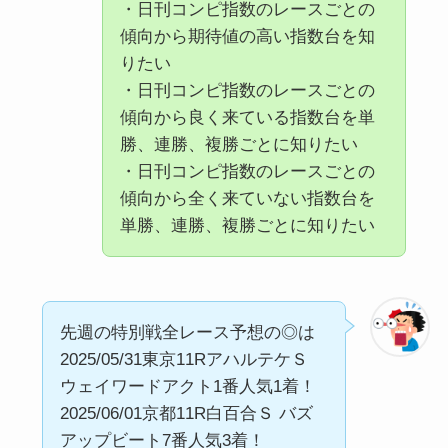
・日刊コンピ指数のレースごとの
傾向から期待値の高い指数台を知
りたい
・日刊コンピ指数のレースごとの
傾向から良く来ている指数台を単
勝、連勝、複勝ごとに知りたい
・日刊コンピ指数のレースごとの
傾向から全く来ていない指数台を
単勝、連勝、複勝ごとに知りたい
先週の特別戦全レース予想の◎は
2025/05/31東京11RアハルテケＳ
ウェイワードアクト1番人気1着！
2025/06/01京都11R白百合Ｓ バズ
アップビート7番人気3着！