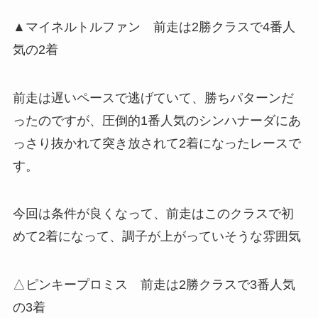
▲マイネルトルファン 前走は2勝クラスで4番人
気の2着
前走は遅いペースで逃げていて、勝ちパターンだ
ったのですが、圧倒的1番人気のシンハナーダにあ
っさり抜かれて突き放されて2着になったレースで
す。
今回は条件が良くなって、前走はこのクラスで初
めて2着になって、調子が上がっていそうな雰囲気
△ピンキープロミス 前走は2勝クラスで3番人気
の3着