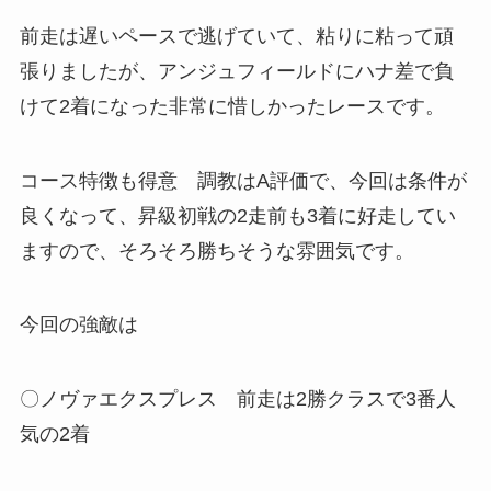
前走は遅いペースで逃げていて、粘りに粘って頑
張りましたが、アンジュフィールドにハナ差で負
けて2着になった非常に惜しかったレースです。
コース特徴も得意 調教はA評価で、今回は条件が
良くなって、昇級初戦の2走前も3着に好走してい
ますので、そろそろ勝ちそうな雰囲気です。
今回の強敵は
〇ノヴァエクスプレス 前走は2勝クラスで3番人
気の2着