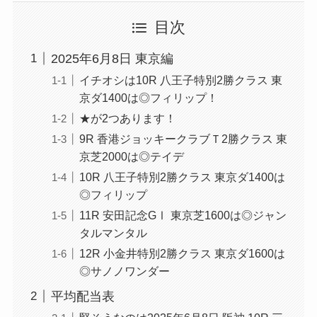
目次
2025年6月8日 東京編
イチオシは10R 八王子特別2勝クラス 東
京ダ1400は◎フィリップ！
★が2つあります！
9R 香港ジョッキークラブＴ2勝クラス 東
京芝2000は◎テイデ
10R 八王子特別2勝クラス 東京ダ1400は
◎フィリップ
11R 安田記念GⅠ 東京芝1600は◎ジャン
タルマンタル
12R 小金井特別2勝クラス 東京ダ1600は
◎サノノワンダー
平均配当表