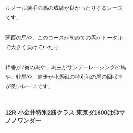
ルメール騎手の馬の成績が良かったりするレース
です。
関西の馬や、このコースが初めての馬がトータル
で大きく負けていたり
枠番が7番の馬や、馬主がサンデーレーシングの馬
や、牝馬や、前走が牝馬戦の特別戦の馬の回収率
が良いレースです。
12R 小金井特別2勝クラス 東京ダ1600は◎サ
ノノワンダー