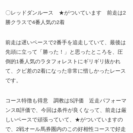
〇レッドダンルース ★がついています 前走は2
勝クラスで4番人気の2着
前走は遅いペースで2番手を追走していて、最後は
先頭に立って「勝った！」と思ったところを、圧
倒的1番人気のラタフォレストにギリギリ抜かれ
て、クビ差の2着になった非常に惜しかったレース
です。
コース特徴も得意 調教はS評価 近走パフォーマ
ンスB評価で、今回は条件が良くなって、前走は厳
しいペースで頑張っていて、★がついていますの
で、2戦オール馬券圏内のこの好相性コースで好走