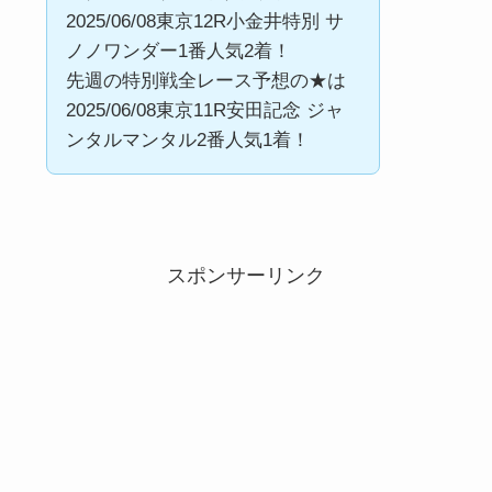
2025/06/08東京12R小金井特別 サ
ノノワンダー1番人気2着！
先週の特別戦全レース予想の★は
2025/06/08東京11R安田記念 ジャ
ンタルマンタル2番人気1着！
スポンサーリンク