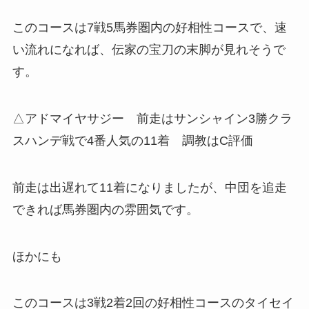
このコースは7戦5馬券圏内の好相性コースで、速
い流れになれば、伝家の宝刀の末脚が見れそうで
す。
△アドマイヤサジー 前走はサンシャイン3勝クラ
スハンデ戦で4番人気の11着 調教はC評価
前走は出遅れて11着になりましたが、中団を追走
できれば馬券圏内の雰囲気です。
ほかにも
このコースは3戦2着2回の好相性コースのタイセイ