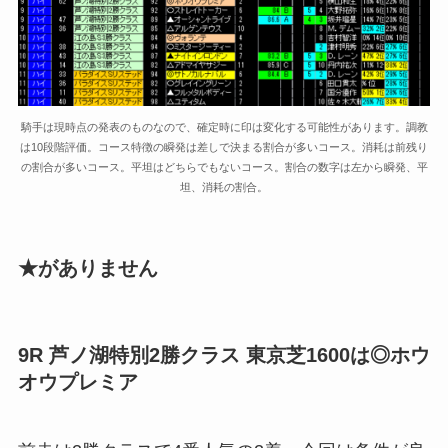
騎手は現時点の発表のものなので、確定時に印は変化する可能性があります。調教
は10段階評価。コース特徴の瞬発は差しで決まる割合が多いコース。消耗は前残り
の割合が多いコース。平坦はどちらでもないコース。割合の数字は左から瞬発、平
坦、消耗の割合。
★がありません
9R 芦ノ湖特別2勝クラス 東京芝1600は◎ホウ
オウプレミア