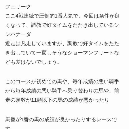
フェリーク
ここ4戦連続で圧倒的1番人気で、今回は条件が良
くなって、調教で好タイムをたたき出しているシ
ンハナーダ
近走は凡走していますが、調教で好タイムをたた
き出していて一変しそうなショーマンフリートな
ども差はないでしょう。
このコースが初めての馬や、毎年成績の悪い騎手
から毎年成績の悪い騎手へ乗り替わりの馬や、前
走の頭数が11頭以下の馬の成績が悪かったり
馬番が1番の馬の成績が良かったりするレースで
す。