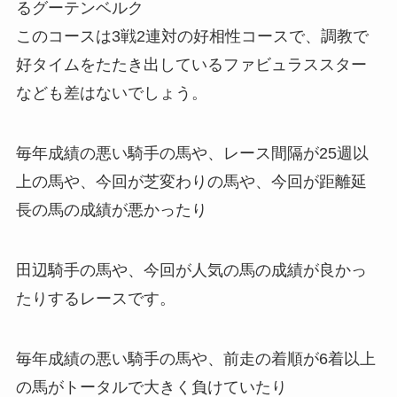
るグーテンベルク
このコースは3戦2連対の好相性コースで、調教で
好タイムをたたき出しているファビュラススター
なども差はないでしょう。
毎年成績の悪い騎手の馬や、レース間隔が25週以
上の馬や、今回が芝変わりの馬や、今回が距離延
長の馬の成績が悪かったり
田辺騎手の馬や、今回が人気の馬の成績が良かっ
たりするレースです。
毎年成績の悪い騎手の馬や、前走の着順が6着以上
の馬がトータルで大きく負けていたり