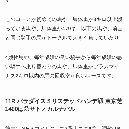
このコースが初めての馬や、馬体重が3キロ以上減
っている馬や、馬体重が479キロ以下の馬や、前走
と同じ騎手の馬がトータルで大きく負けていたり
4歳牡馬や、毎年成績の良い騎手から毎年成績の悪
い騎手へ乗り替わりの馬や、馬体重がプラスマイ
ナス2キロ以内の馬の回収率が良いレースです。
11R パラダイスＳリステッドハンデ戦 東京芝
1400は◎サトノカルナバル
前走はＮHＫマイルGⅠで7番人気の6着 調教はB