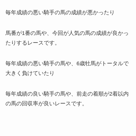
毎年成績の悪い騎手の馬の成績が悪かったり
馬番が1番の馬や、今回が人気の馬の成績が良かっ
たりするレースです。
毎年成績の悪い騎手の馬や、6歳牡馬がトータルで
大きく負けていたり
毎年成績の良い騎手の馬や、前走の着順が2着以内
の馬の回収率が良いレースです。