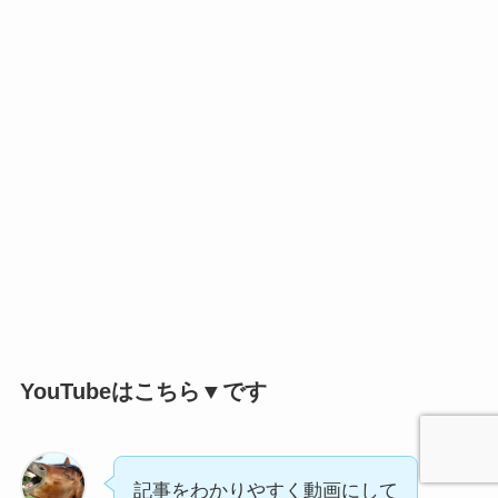
YouTubeはこちら▼です
記事をわかりやすく動画にして