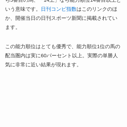
ら5番目の馬、「14上」なら能力順位14番目以上と
いう意味です。
日刊コンピ指数
はこのリンクのほ
か、開催当日の日刊スポーツ新聞に掲載されてい
ます。
この能力順位はとても優秀で、能力順位1位の馬の
配当圏内は実に60パーセント以上。実際の単勝人
気に非常に近い結果が現れます。