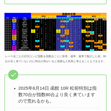
レース名ごとの日刊コンピ指数を指数台ごとに単率、連率、複率で集計した表。80
台が全く来ていないのに80台の馬がいると危険な人気馬と考えることもできます。
2025年6月14日 函館 10R 松前特別は指
数70台が指数80台より良く来ています
ので荒れるかも。