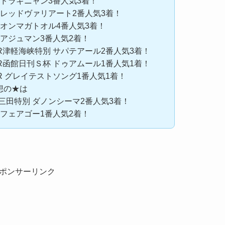
館4R ドラギニャン3番人気3着！
館6R レッドヴァリアート2番人気3着！
館7R オンマガトオル4番人気3着！
館8R アジュマン3番人気2着！
函館10R津軽海峡特別 サパテアール2番人気3着！
函館11R函館日刊Ｓ杯 ドゥアムール1番人気1着！
館12R グレイテストソング1番人気1着！
想の★は
神8R三田特別 ダノンシーマ2番人気3着！
京7R フェアゴー1番人気2着！
ポンサーリンク