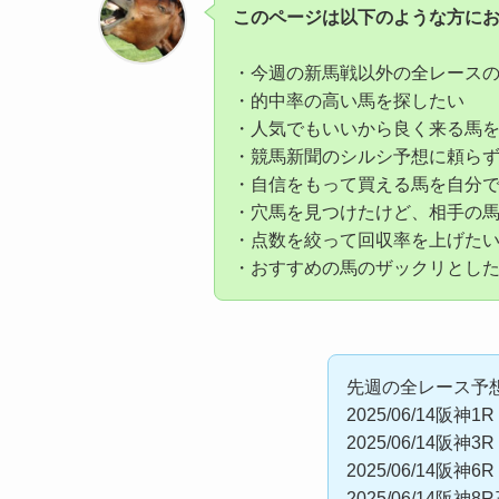
このページは以下のような方に
・今週の新馬戦以外の全レース
・的中率の高い馬を探したい
・人気でもいいから良く来る馬
・競馬新聞のシルシ予想に頼ら
・自信をもって買える馬を自分
・穴馬を見つけたけど、相手の
・点数を絞って回収率を上げた
・おすすめの馬のザックリとし
先週の全レース予
2025/06/14阪
2025/06/14阪
2025/06/14阪
2025/06/14阪