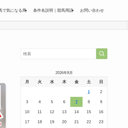
馬で気になる馬
条件名説明｜競馬用語
お問い合わせ
2026年8月
月
火
水
木
金
土
日
1
2
3
4
5
6
7
8
9
10
11
12
13
14
15
16
17
18
19
20
21
22
23