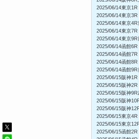
2025/06/14東
2025/06/14東
2025/06/14東
2025/06/14東
2025/06/14東
2025/06/14函
2025/06/14函
2025/06/14函
2025/06/14
2025/06/15阪
2025/06/15阪
2025/06/15阪
2025/06/15
2025/06/15阪
2025/06/15東
2025/06/15東
2025/06/15函