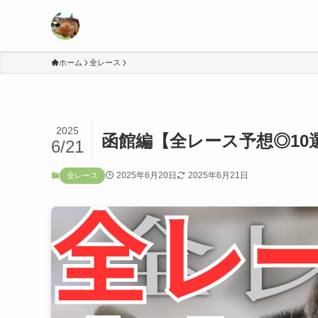
ホーム
全レース
2025
函館編【全レース予想◎10
6/21
2025年6月20日
2025年6月21日
全レース