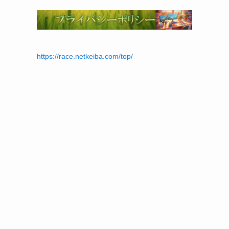
https://race.netkeiba.com/top/