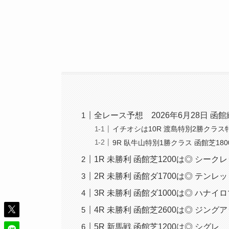
全レース予想 2026年6月28日 函館
イチオシは10R 渡島特別2勝クラス
9R 臥牛山特別1勝クラス 函館芝1
1R 未勝利 函館芝1200は◎ シーク
2R 未勝利 函館ダ1700は◎ テンレ
3R 未勝利 函館ダ1000は◎ ハナイ
4R 未勝利 函館芝2600は◎ ジング
5R 新馬戦 函館芝1200は◎ シグレ