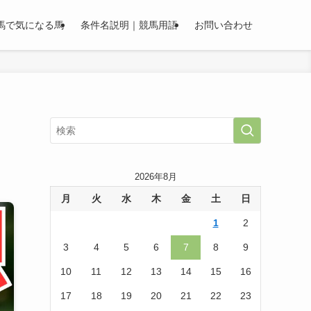
馬で気になる馬
条件名説明｜競馬用語
お問い合わせ
2026年8月
月
火
水
木
金
土
日
1
2
3
4
5
6
7
8
9
10
11
12
13
14
15
16
17
18
19
20
21
22
23