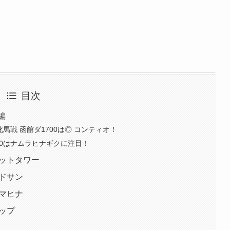
目次
編
牝馬戦 函館ダ1700は◎ コンティオ！
800はナムラヒナギクに注目！
レットタワー
ッドサン
ロマヒナ
アップ