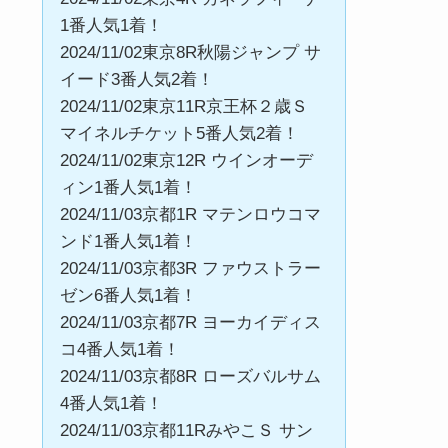
1番人気1着！
2024/11/02東京8R秋陽ジャンプ サ
イード3番人気2着！
2024/11/02東京11R京王杯２歳Ｓ
マイネルチケット5番人気2着！
2024/11/02東京12R ウインオーデ
ィン1番人気1着！
2024/11/03京都1R マテンロウコマ
ンド1番人気1着！
2024/11/03京都3R ファウストラー
ゼン6番人気1着！
2024/11/03京都7R ヨーカイディス
コ4番人気1着！
2024/11/03京都8R ローズバルサム
4番人気1着！
2024/11/03京都11RみやこＳ サン