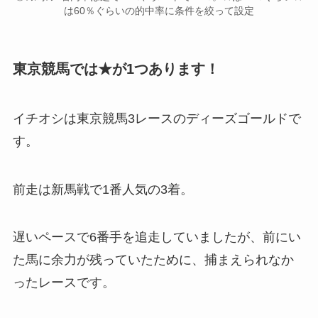
は60％ぐらいの的中率に条件を絞って設定
東京競馬では★が1つあります！
イチオシは東京競馬3レースのディーズゴールドで
す。
前走は新馬戦で1番人気の3着。
遅いペースで6番手を追走していましたが、前にい
た馬に余力が残っていたために、捕まえられなか
ったレースです。