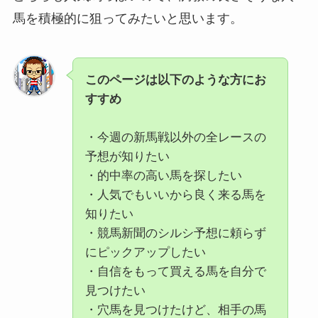
馬を積極的に狙ってみたいと思います。
このページは以下のような方にお
すすめ
・今週の新馬戦以外の全レースの
予想が知りたい
・的中率の高い馬を探したい
・人気でもいいから良く来る馬を
知りたい
・競馬新聞のシルシ予想に頼らず
にピックアップしたい
・自信をもって買える馬を自分で
見つけたい
・穴馬を見つけたけど、相手の馬