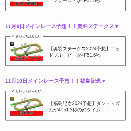
ゴンブーストが4F51.6秒
11月9日メインレース予想！！奥羽ステークス▼
あわせて読みたい
【奥羽ステークス2024予想】ゴッ
ドブルービーが4F51.6秒
11月10日メインレース予想！！福島記念▼
あわせて読みたい
【福島記念2024予想】ダンディズ
ムが4F51.3秒の好タイム！