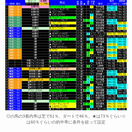
◎の馬の3着内率は芝で51％、ダートで46％。★は73％ぐらい☆
は60％ぐらいの的中率に条件を絞って設定