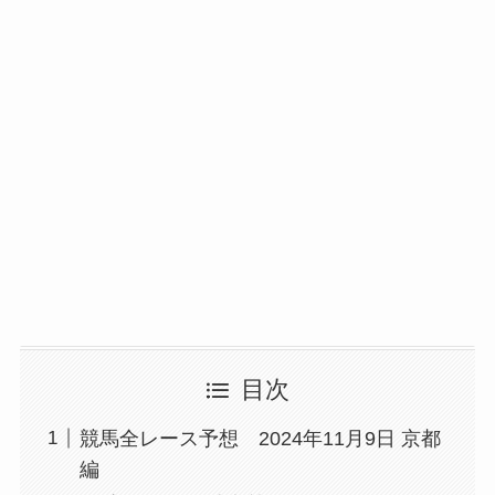
目次
競馬全レース予想 2024年11月9日 京都
編