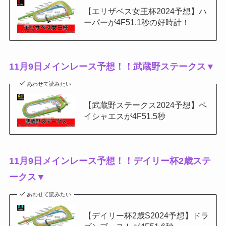
【エリザベス女王杯2024予想】ハ
ーパーが4F51.1秒の好時計！
11月9日メインレース予想！！武蔵野ステークス▼
あわせて読みたい
【武蔵野ステークス2024予想】ペ
イシャエスが4F51.5秒
11月9日メインレース予想！！デイリー杯2歳ステ
ークス▼
あわせて読みたい
【デイリー杯2歳S2024予想】ドラ