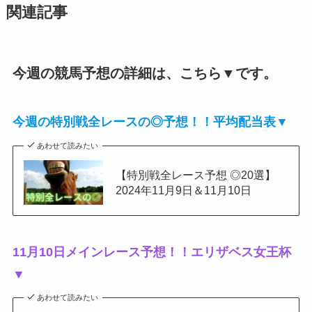
関連記事
今週の競馬予想の詳細は、こちら▼です。
今週の特別戦全レースの◎予想！！平均配当表▼
あわせて読みたい
【特別戦全レース予想 ◎20選】
2024年11月9日＆11月10日
11月10日メインレース予想！！エリザベス女王杯
▼
あわせて読みたい