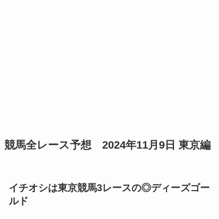
競馬全レース予想 2024年11月9日 東京編
イチオシは東京競馬3レースの◎ディーズゴー
ルド