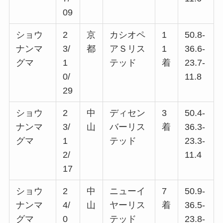
09
ショウ
2
京
カシオペ
1
50.8-
ナンマ
3/
都
アＳリス
1
36.6-
グマ
1
テッド
着
23.7-
0/
11.8
29
ショウ
2
中
ディセン
3
50.4-
ナンマ
3/
山
バーリス
着
36.3-
グマ
1
テッド
23.3-
2/
11.4
17
ショウ
2
中
ニューイ
7
50.9-
ナンマ
4/
山
ヤーリス
着
36.5-
グマ
0
テッド
23.8-