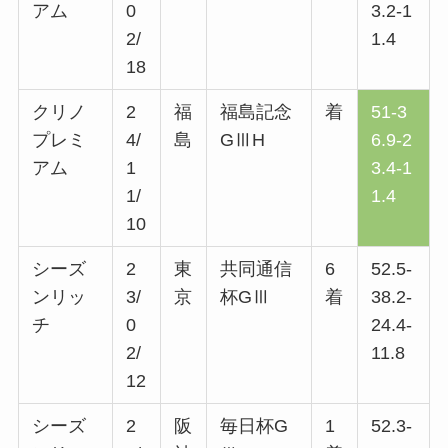
アム
0
3.2-1
2/
1.4
18
クリノ
2
福
福島記念
着
51-3
プレミ
4/
島
GⅢH
6.9-2
アム
1
3.4-1
1/
1.4
10
シーズ
2
東
共同通信
6
52.5-
ンリッ
3/
京
杯GⅢ
着
38.2-
チ
0
24.4-
2/
11.8
12
シーズ
2
阪
毎日杯G
1
52.3-