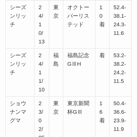
シーズ
2
東
オクトー
1
52.4-
ンリッ
4/
京
バーリス
0
38.1-
チ
1
テッド
着
24.3-
0/
11.6
13
シーズ
2
福
福島記念
着
53.2-
ンリッ
4/
島
GⅢH
38.2-
チ
1
24.2-
1/
11.5
10
ショウ
2
東
東京新聞
1
50.4-
ナンマ
3/
京
杯GⅢ
6
36.6-
グマ
0
着
23.9-
2/
11.9