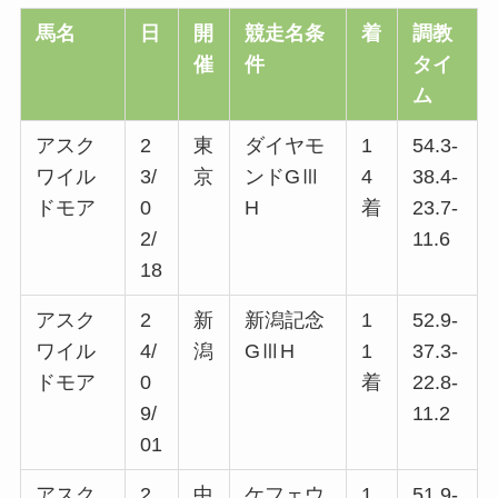
馬名
日
開
競走名条
着
調教
催
件
タイ
ム
アスク
2
東
ダイヤモ
1
54.3-
ワイル
3/
京
ンドGⅢ
4
38.4-
ドモア
0
H
着
23.7-
2/
11.6
18
アスク
2
新
新潟記念
1
52.9-
ワイル
4/
潟
GⅢH
1
37.3-
ドモア
0
着
22.8-
9/
11.2
01
アスク
2
中
ケフェウ
1
51.9-