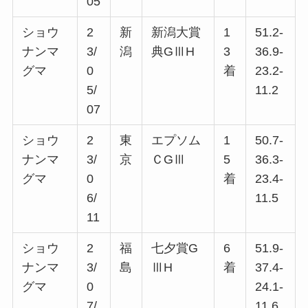
05
ショウ
2
新
新潟大賞
1
51.2-
ナンマ
3/
潟
典GⅢH
3
36.9-
グマ
0
着
23.2-
5/
11.2
07
ショウ
2
東
エプソム
1
50.7-
ナンマ
3/
京
ＣGⅢ
5
36.3-
グマ
0
着
23.4-
6/
11.5
11
ショウ
2
福
七夕賞G
6
51.9-
ナンマ
3/
島
ⅢH
着
37.4-
グマ
0
24.1-
7/
11.6