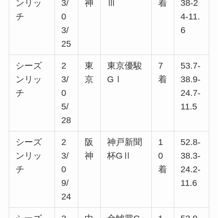
ンリッ
3/
神
Ⅲ
着
38-2
チ
0
4-11.
3/
6
25
シーズ
2
東
東京優駿
7
53.7-
ンリッ
3/
京
GⅠ
着
38.9-
チ
0
24.7-
5/
11.5
28
シーズ
2
阪
神戸新聞
1
52.8-
ンリッ
3/
神
杯GⅡ
0
38.3-
チ
0
着
24.2-
9/
11.6
24