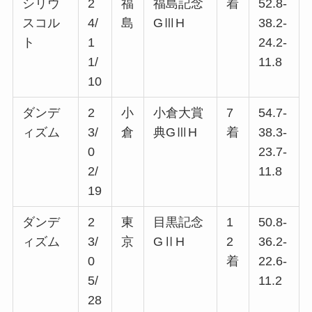
シリウ
2
福
福島記念
着
52.8-
スコル
4/
島
GⅢH
38.2-
ト
1
24.2-
1/
11.8
10
ダンデ
2
小
小倉大賞
7
54.7-
ィズム
3/
倉
典GⅢH
着
38.3-
0
23.7-
2/
11.8
19
ダンデ
2
東
目黒記念
1
50.8-
ィズム
3/
京
GⅡH
2
36.2-
0
着
22.6-
5/
11.2
28