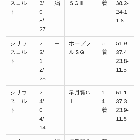
スコル
3/
潟
ＳGⅢ
着
38.2-
ト
0
24-1
8/
1.8
27
シリウ
2
中
ホープフ
6
51.9-
スコル
3/
山
ルＳGⅠ
着
37.4-
ト
1
23.8-
2/
11.5
28
シリウ
2
中
皐月賞G
1
51.1-
スコル
4/
山
Ⅰ
4
37.3-
ト
0
着
23.9-
4/
11.6
14