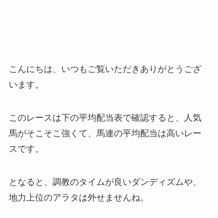
こんにちは、いつもご覧いただきありがとうござ
います。
このレースは下の平均配当表で確認すると、人気
馬がそこそこ強くて、馬連の平均配当は高いレー
スです。
となると、調教のタイムが良いダンディズムや、
地力上位のアラタは外せませんね。