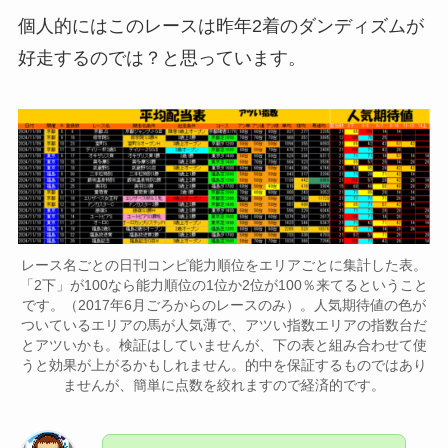
個人的にはこのレースは昨年2着のダンディズムが
好走するのでは？と思っています。
レース名ごとの日刊コンピ能力順位をエリアごとに集計した表。
「2下」が100なら能力順位の1位か2位が100％来てるということ
です。（2017年6月ごろからのレースのみ）。人気期待値の色が
ついているエリアの馬が人気薄で、アツい指数エリアの指数台だ
とアツいかも。検証はしていませんが、下の表と組み合わせて使
うと効果が上がるかもしれません。的中を保証するものではあり
ませんが、簡単に点数を絞れますので経済的です。