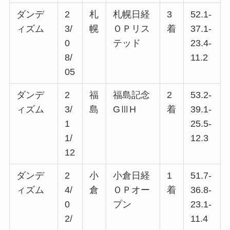
ダンデ
2
札
札幌日経
3
52.1-
ィズム
3/
幌
ＯＰリス
着
37.1-
0
テッド
23.4-
8/
11.2
05
ダンデ
2
福
福島記念
2
53.2-
ィズム
3/
島
GⅢH
着
39.1-
1
25.5-
1/
12.3
12
ダンデ
2
小
小倉日経
1
51.7-
ィズム
4/
倉
ＯＰオー
着
36.8-
0
プン
23.1-
2/
11.4