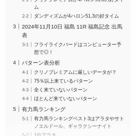
ム
ダンディズムが4ハロン51.3の好タイム
2024年11月10日 福島 11R 福島記念 出馬
表
フライライクバードはコンピューター予
想で◎！
パターン表分析
クリノプレミアムに厳しいデータが？
75％以上来ているパターン
全く来ていないパターン
ほとんど来ていないパターン
有力馬ランキング
有力馬ランキングベスト3はアラタやサト
ノエルドール、ギャラクシーナイト
1位アラタ