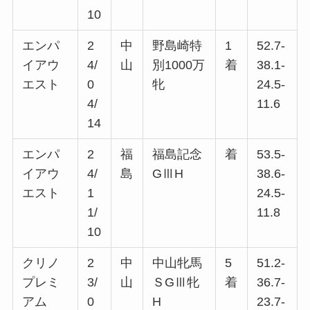
10
エンパ
2
中
野島崎特
1
52.7-
イアウ
4/
山
別1000万
着
38.1-
エスト
0
牝
24.5-
4/
11.6
14
エンパ
2
福
福島記念
着
53.5-
イアウ
4/
島
GⅢH
38.6-
エスト
1
24.5-
1/
11.8
10
クリノ
2
中
中山牝馬
5
51.2-
プレミ
3/
山
ＳGⅢ牝
着
36.7-
アム
0
H
23.7-