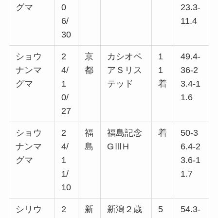
グマ
0
23.3-
6/
11.4
30
ショウ
2
京
カシオペ
1
49.4-
ナンマ
4/
都
アＳリス
1
36-2
グマ
1
テッド
着
3.4-1
0/
1.6
27
ショウ
2
福
福島記念
着
50-3
ナンマ
4/
島
GⅢH
6.4-2
グマ
1
3.6-1
1/
1.7
10
シリウ
2
新
新潟２歳
5
54.3-