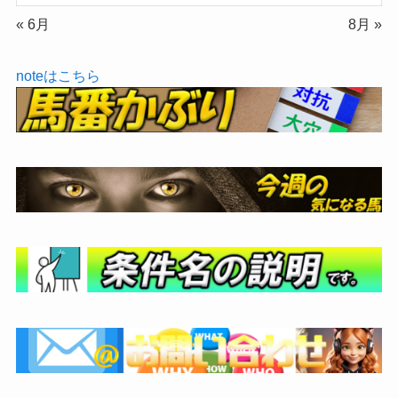
« 6月
8月 »
noteはこちら