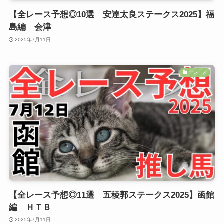
【全レース予想◎10選 安達太良ステークス2025】福
島編 会津
2025年7月11日
全レース
【全レース予想◎11選 五稜郭ステークス2025】函館
編 ＨＴＢ
2025年7月11日