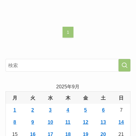
1
2025年9月
月
火
水
木
金
土
日
1
2
3
4
5
6
7
8
9
10
11
12
13
14
15
16
17
18
19
20
21