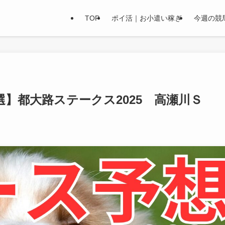
TOP
ポイ活｜お小遣い稼ぎ
今週の競
選】都大路ステークス2025 高瀬川Ｓ