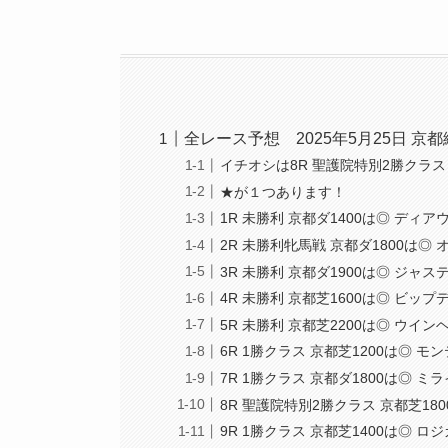
全レース予想 2025年5月25日 京都
イチオシは8R 聖護院特別2勝クラス
★が１つあります！
1R 未勝利 京都ダ1400は◎ ディア
2R 未勝利牝馬戦 京都ダ1800は◎
3R 未勝利 京都ダ1900は◎ ジャ
4R 未勝利 京都芝1600は◎ ビップ
5R 未勝利 京都芝2200は◎ ウイ
6R 1勝クラス 京都芝1200は◎ 
7R 1勝クラス 京都ダ1800は◎ ミ
8R 聖護院特別2勝クラス 京都芝18
9R 1勝クラス 京都芝1400は◎ ロ