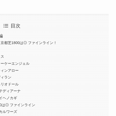
目次
編
 京都芝1800は◎ ファインライン！
ウス
 オーケーエンジェル
スティンアロー
ディラン
ンヘリオドール
モンテディアーナ
ライヘノカギ
00は◎ ファインライン
ジカルワーズ