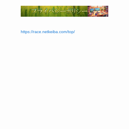
https://race.netkeiba.com/top/