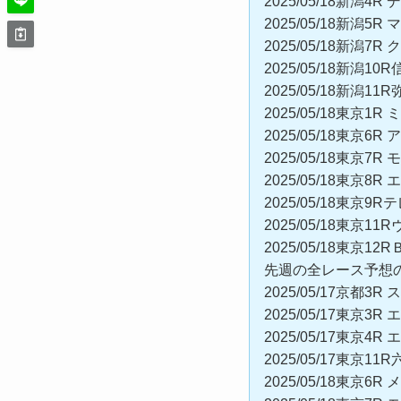
2025/05/18新潟
2025/05/18新潟
2025/05/18新潟7
2025/05/18新潟
2025/05/18新潟
2025/05/18東京
2025/05/18東京6
2025/05/18東京
2025/05/18東京
2025/05/18東京
2025/05/18東京
2025/05/18東京
先週の全レース予想
2025/05/17京都
2025/05/17東京
2025/05/17東京4
2025/05/17東京
2025/05/18東京