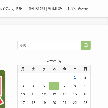
馬で気になる馬
条件名説明｜競馬用語
お問い合わせ
2026年8月
月
火
水
木
金
土
日
1
2
3
4
5
6
7
8
9
10
11
12
13
14
15
16
17
18
19
20
21
22
23