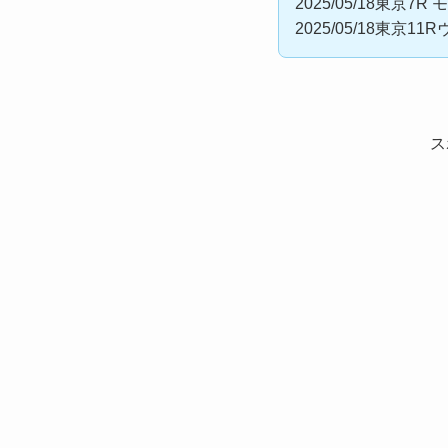
2025/05/18東京
2025/05/18東京
ス