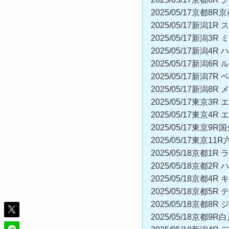
2025/05/17京都
2025/05/17新潟
2025/05/17新潟
2025/05/17新潟4
2025/05/17新潟
2025/05/17新潟
2025/05/17新潟
2025/05/17東京
2025/05/17東京4
2025/05/17東京
2025/05/17東京
2025/05/18京都1
2025/05/18京都
2025/05/18京都
2025/05/18京都
2025/05/18京都
2025/05/18京都