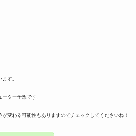
います。
ューター予想です。
位が変わる可能性もありますのでチェックしてくださいね！