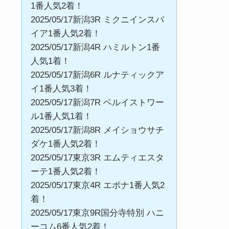
1番人気2着！
2025/05/17新潟3R ミクニインスパ
イア1番人気2着！
2025/05/17新潟4R ハミルトン1番
人気1着！
2025/05/17新潟6R ルナティックア
イ1番人気3着！
2025/05/17新潟7R ベルイストワー
ル1番人気1着！
2025/05/17新潟8R メイショウサチ
ダケ1番人気2着！
2025/05/17東京3R エムティエスタ
ーテ1番人気2着！
2025/05/17東京4R エポナ1番人気2
着！
2025/05/17東京9R国分寺特別 ハニ
ーコム6番人気2着！