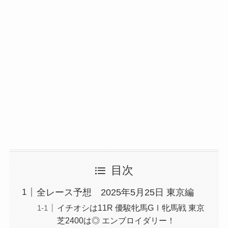
目次
全レース予想 2025年5月25日 東京編
イチオシは11R 優駿牝馬GⅠ牝馬戦 東京
芝2400は◎ エンブロイダリー！