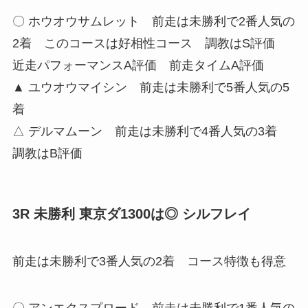
〇 ホウオウサムレット 前走は未勝利で2番人気の
2着 このコースは好相性コース 調教はS評価
近走パフォーマンスA評価 前走タイムA評価
▲ ユウオウマイシン 前走は未勝利で5番人気の5
着
△ デルマムーン 前走は未勝利で4番人気の3着
調教はB評価
3R 未勝利 東京ダ1300は◎ シルフレイ
前走は未勝利で3番人気の2着 コース特徴も得意