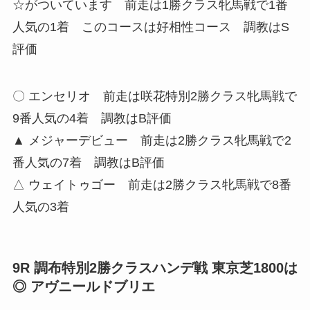
☆がついています 前走は1勝クラス牝馬戦で1番
人気の1着 このコースは好相性コース 調教はS
評価
〇 エンセリオ 前走は咲花特別2勝クラス牝馬戦で
9番人気の4着 調教はB評価
▲ メジャーデビュー 前走は2勝クラス牝馬戦で2
番人気の7着 調教はB評価
△ ウェイトゥゴー 前走は2勝クラス牝馬戦で8番
人気の3着
9R 調布特別2勝クラスハンデ戦 東京芝1800は
◎ アヴニールドブリエ