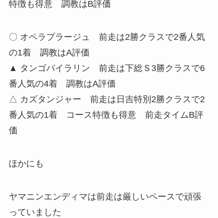
特徴も得意 調教はB評価
〇 オペラプラージュ 前走は2勝クラスで2番人気
の1着 調教はA評価
▲ タンゴバイラリン 前走は下総Ｓ3勝クラスで6
番人気の4着 調教はA評価
△ カズタンジャー 前走は日吉特別2勝クラスで2
番人気の1着 コース特徴も得意 前走タイムB評
価
ほかにも
ヤマニンエンディマは前走は厳しいペースで頑張
っていました