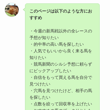
このページは以下のような方にお
すすめ
・今週の新馬戦以外の全レースの
予想が知りたい
・的中率の高い馬を探したい
・人気でもいいから良く来る馬を
知りたい
・競馬新聞のシルシ予想に頼らず
にピックアップしたい
・自信をもって買える馬を自分で
見つけたい
・穴馬を見つけたけど、相手の馬
を探したい
・点数を絞って回収率を上げたい