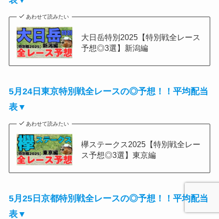
表▼
あわせて読みたい
大日岳特別2025【特別戦全レース
予想◎3選】新潟編
5月24日
東京特別戦全レースの◎予想！！平均配当
表▼
あわせて読みたい
欅ステークス2025【特別戦全レー
ス予想◎3選】東京編
5月25日
京都特別戦全レースの◎予想！！平均配当
表▼