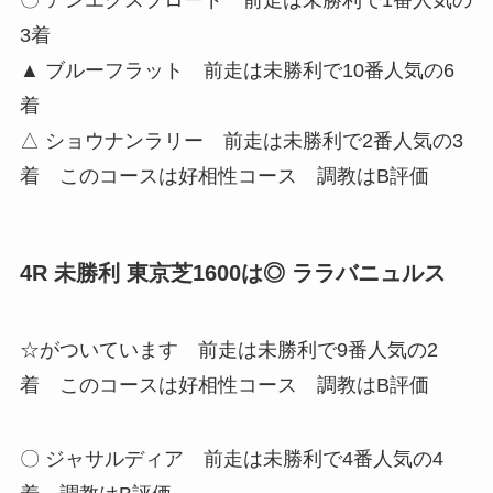
〇 アンエクスプロード 前走は未勝利で1番人気の
3着
▲ ブルーフラット 前走は未勝利で10番人気の6
着
△ ショウナンラリー 前走は未勝利で2番人気の3
着 このコースは好相性コース 調教はB評価
4R 未勝利 東京芝1600は◎ ララバニュルス
☆がついています 前走は未勝利で9番人気の2
着 このコースは好相性コース 調教はB評価
〇 ジャサルディア 前走は未勝利で4番人気の4