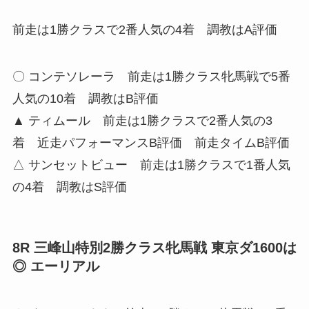
前走は1勝クラスで2番人気の4着 調教はA評価
〇 コンテソレーラ 前走は1勝クラス牝馬戦で5番
人気の10着 調教はB評価
▲ ティムール 前走は1勝クラスで2番人気の3
着 近走パフォーマンスB評価 前走タイムB評価
△ サンセットビュー 前走は1勝クラスで1番人気
の4着 調教はS評価
8R 三峰山特別2勝クラス牝馬戦 東京ダ1600は
◎ エーリアル