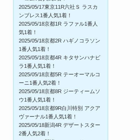
2025/05/17東京11R六社Ｓ ラスカ
ンブレス1番人気1着！
2025/05/18京都1R ラファル1番人
気1着！
2025/05/18京都2R ハギノコラソン
1番人気1着！
2025/05/18京都4R キタサンハナビ
ラ1番人気1着！
2025/05/18京都5R テーオーマルコ
ーニ1番人気2着！
2025/05/18京都8R ジーティームソ
ウ1番人気1着！
2025/05/18京都9R白川特別 アクア
ヴァーナル1番人気1着！
2025/05/18新潟4R デザートスター
2番人気2着！