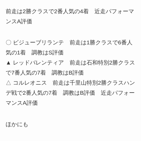
前走は2勝クラスで2番人気の4着 近走パフォーマ
ンスA評価
〇 ビジューブリランテ 前走は1勝クラスで6番人
気の1着 調教はS評価
▲ レッドバレンティア 前走は石和特別2勝クラス
で7番人気の7着 調教はB評価
△ コルレオニス 前走は千里山特別2勝クラスハン
デ戦で2番人気の7着 調教はB評価 近走パフォー
マンスA評価
ほかにも