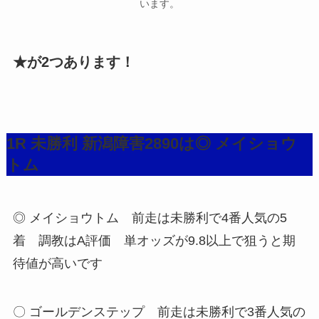
います。
★が2つあります！
1R 未勝利 新潟障害2890は◎ メイショウ
トム
◎ メイショウトム 前走は未勝利で4番人気の5
着 調教はA評価 単オッズが9.8以上で狙うと期
待値が高いです
〇 ゴールデンステップ 前走は未勝利で3番人気の