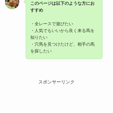
このページは以下のような方にお
すすめ
・全レースで遊びたい
・人気でもいいから良く来る馬を
知りたい
・穴馬を見つけたけど、相手の馬
を探したい
スポンサーリンク