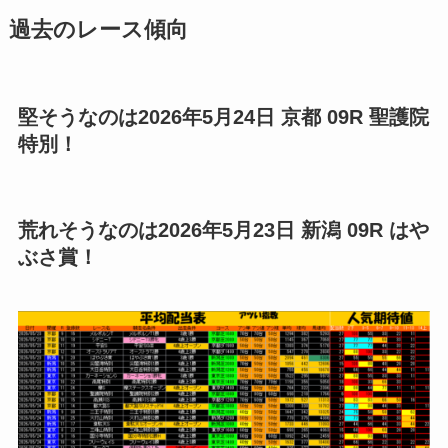
過去のレース傾向
堅そうなのは2026年5月24日 京都 09R 聖護院
特別！
荒れそうなのは2026年5月23日 新潟 09R はや
ぶさ賞！