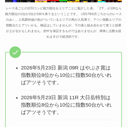
レース名ごとの日刊コンピ能力順位をエリアごとに集計した表。「2下」が100なら
能力順位の1位か2位が100％来てるということです。（2017年6月ごろからのレース
のみ）。人気期待値の色がついているエリアの馬が人気薄で、アツい指数エリアの
指数台だとアツいかも。検証はしていませんが、下の表と組み合わせて使うと効果
が上がるかもしれません。的中を保証するものではありませんが、簡単に点数を絞
れますので経済的です。
2026年5月23日 新潟 09R はやぶさ賞は
指数順位8位から10位に指数50台がいれ
ばアツそうです。
2026年5月23日 新潟 11R 大日岳特別は
指数順位8位から10位に指数50台がいれ
ばアツそうです。