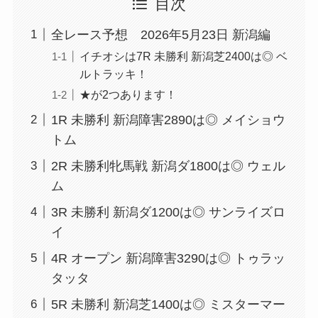
目次
全レース予想 2026年5月23日 新潟編
イチオシは7R 未勝利 新潟芝2400は◎ ベ
ルトラッキ！
★が2つあります！
1R 未勝利 新潟障害2890は◎ メイショウ
トム
2R 未勝利牝馬戦 新潟ダ1800は◎ ウェル
ム
3R 未勝利 新潟ダ1200は◎ サンライズロ
イ
4R オープン 新潟障害3290は◎ トゥラッ
タッタ
5R 未勝利 新潟芝1400は◎ ミスターマー