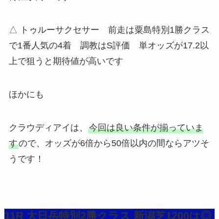
△ トゥルーサクセサー 前走は粟島特別1勝クラス
で1番人気の4着 調教はS評価 単オッズが17.2以
上で狙うと期待値が高いです
ほかにも
クラウディアイは、
今回は良い条件が揃っていま
す
ので、オッズが6倍から50倍以内の間ならアツそ
うです！
11R 大日岳特別2勝クラス 新潟芝1200は◎