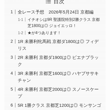
目次
全レース予想 2026年5月24日 京都編
イチオシは9R 聖護院特別2勝クラス 京都
芝1800は◎ ジョイエッロ！
★が4つあります！
1R 未勝利牝馬戦 京都ダ1800は◎ フィデ
リス
2R 未勝利 京都ダ1900は◎ ピエナブラッ
ク
3R 未勝利 京都芝1600は◎ ハヤブササキ
チャン
4R 未勝利 京都芝2000は◎ スノースケー
プ
5R 1勝クラス 京都芝1200は◎ モンサンゴ