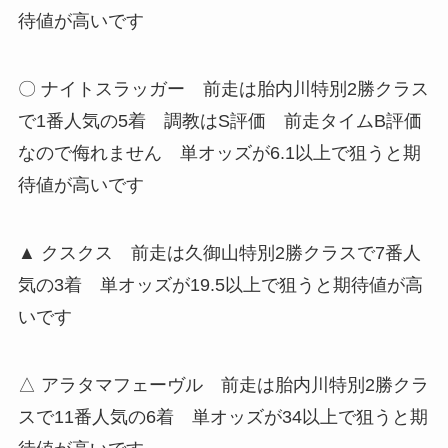
待値が高いです
〇 ナイトスラッガー 前走は胎内川特別2勝クラス
で1番人気の5着 調教はS評価 前走タイムB評価
なので侮れません 単オッズが6.1以上で狙うと期
待値が高いです
▲ クスクス 前走は久御山特別2勝クラスで7番人
気の3着 単オッズが19.5以上で狙うと期待値が高
いです
△ アラタマフェーヴル 前走は胎内川特別2勝クラ
スで11番人気の6着 単オッズが34以上で狙うと期