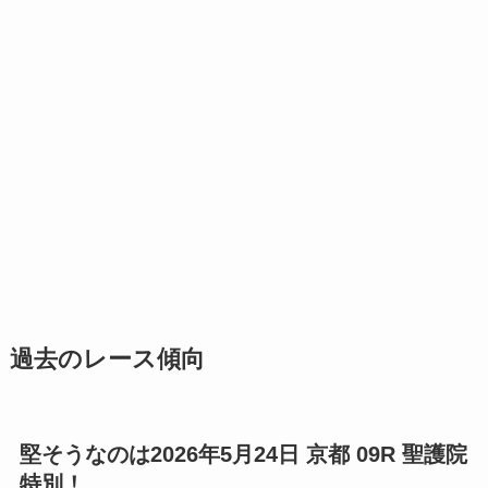
過去のレース傾向
堅そうなのは2026年5月24日 京都 09R 聖護院
特別！