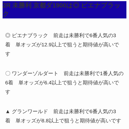
2R 未勝利 京都ダ1900は◎ ピエナブラッ
ク
◎ ピエナブラック 前走は未勝利で6番人気の3
着 単オッズが12.9以上で狙うと期待値が高いで
す
〇 ワンダーゾルダート 前走は未勝利で1番人気の
6着 単オッズが6.4以上で狙うと期待値が高いで
す
▲ グランワールド 前走は未勝利で6番人気の3
着 単オッズが8.8以上で狙うと期待値が高いです