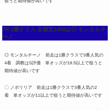
狙うと期待値が高いです
7R 1勝クラス 京都芝1400は◎ モンタルチ
ーノ
◎ モンタルチーノ 前走は1勝クラスで3番人気の
4着 調教はS評価 単オッズが19.5以上で狙うと
期待値が高いです
〇 ノボリリア 前走は1勝クラスで3番人気の2
着 単オッズが11以上で狙うと期待値が高いです