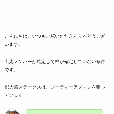
こんにちは、いつもご覧いただきありがとうござ
います。
出走メンバーが確定して枠が確定していない条件
です。
都大路ステークスは、ジーティーアダマンを狙っ
ています