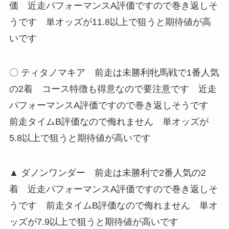
価 近走パフォーマンスA評価ですので巻き返しそ
うです 単オッズが11.8以上で狙うと期待値が高
いです
〇 ティタノマキア 前走は未勝利牝馬戦で1番人気
の2着 コース特徴も得意なので要注意です 近走
パフォーマンスA評価ですので巻き返しそうです
前走タイムB評価なので侮れません 単オッズが
5.8以上で狙うと期待値が高いです
▲ ダノンワンダー 前走は未勝利で2番人気の2
着 近走パフォーマンスA評価ですので巻き返しそ
うです 前走タイムB評価なので侮れません 単オ
ッズが7.9以上で狙うと期待値が高いです