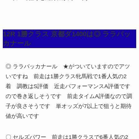
12R 1勝クラス 京都ダ1400は◎ ララバッ
カナール
◎ ララバッカナール ★がついていますのでアツ
いですね 前走は1勝クラス牝馬戦で1番人気の2
着 調教はS評価 近走パフォーマンスA評価です
ので巻き返しそうです 前走タイムA評価なので調
子が良さそうです 単オッズが7以上で狙うと期待
値が高いです
〇 セルズパワー 前走は1勝クラスで6番人気の2