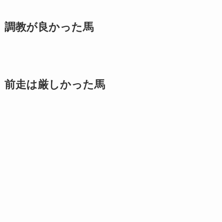
調教が良かった馬
前走は厳しかった馬