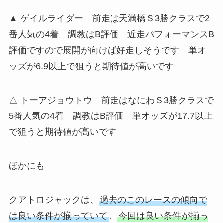
▲ ゲイルライダー 前走は天満橋Ｓ3勝クラスで2
番人気の4着 調教はB評価 近走パフォーマンスB
評価ですので展開が向けば好走しそうです 単オ
ッズが6.9以上で狙うと期待値が高いです
△ トーアジョウトウ 前走はなにわＳ3勝クラスで
5番人気の4着 調教はB評価 単オッズが17.7以上
で狙うと期待値が高いです
ほかにも
クアトロジャックは、
過去のこのレースの傾向で
は良い条件が揃っていて
、
今回は良い条件が揃っ