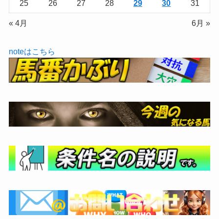
25
26
27
28
29
30
31
« 4月
6月 »
noteはこちら