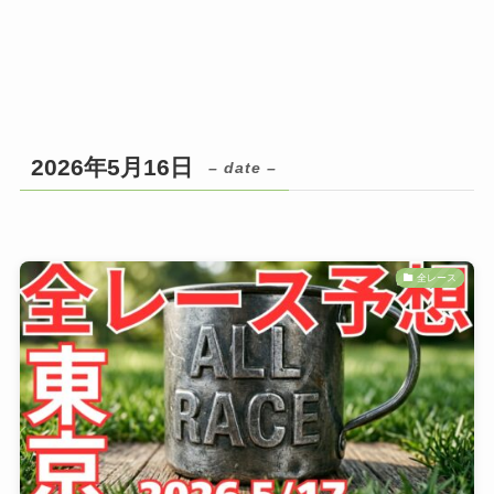
2026年5月16日
– date –
全レース