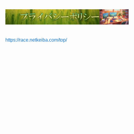
https://race.netkeiba.com/top/