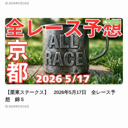
2026年5月16日
全レース
【栗東ステークス】 2026年5月17日 全レース予
想 錦Ｓ
2026年5月16日