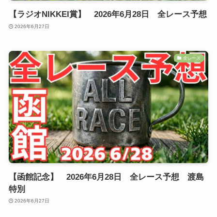
【ラジオNIKKEI賞】 2026年6月28日 全レース予想
2026年6月27日
全レース
【函館記念】 2026年6月28日 全レース予想 渡島
特別
2026年6月27日