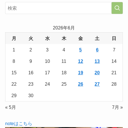
2026年6月
月
火
水
木
金
土
日
1
2
3
4
5
6
7
8
9
10
11
12
13
14
15
16
17
18
19
20
21
22
23
24
25
26
27
28
29
30
« 5月
7月 »
noteはこちら