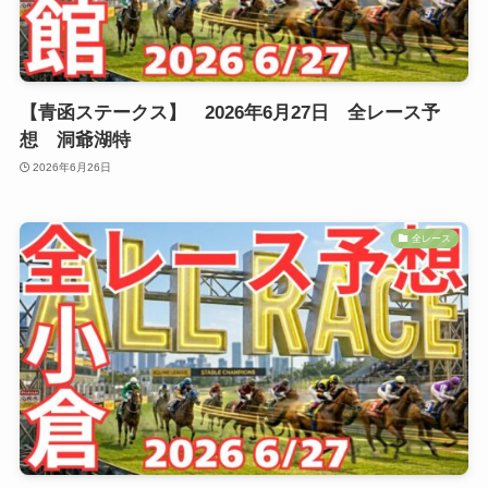
【青函ステークス】 2026年6月27日 全レース予
想 洞爺湖特
2026年6月26日
全レース