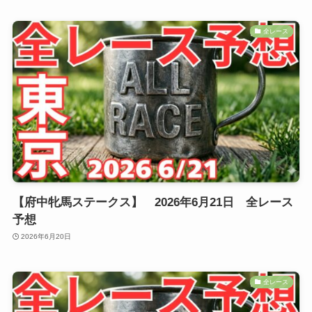
全レース
【府中牝馬ステークス】 2026年6月21日 全レース
予想
2026年6月20日
全レース