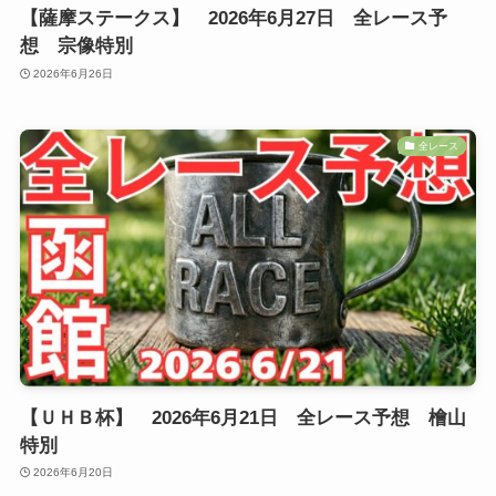
【薩摩ステークス】 2026年6月27日 全レース予
想 宗像特別
2026年6月26日
全レース
【ＵＨＢ杯】 2026年6月21日 全レース予想 檜山
特別
2026年6月20日