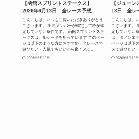
【函館スプリントステークス】
【ジューンス
2026年6月13日 全レース予想
13日 全レ
こんにちは、いつもご覧いただきありがとう
こんにちは、
ございます。 出走メンバーが確定して枠が確
ございます。 
定していない条件です。 函館スプリントステ
定していない条
ークスは、ルシードを狙っています このペー
は、ダノンエア
ジは以下のような方におすすめ・全レースで
ページは以下
遊びたい・人気でもいいから良く来る...
スで遊びたい・
2026年6月12日
2026年6月12日