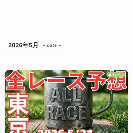
2026年5月
– date –
全レース