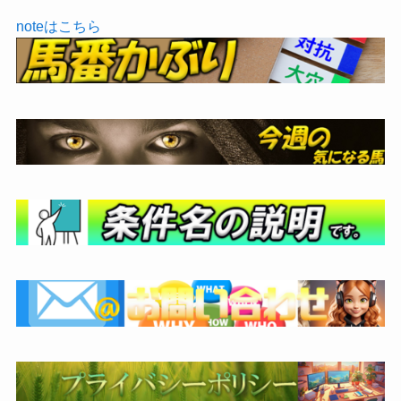
noteはこちら