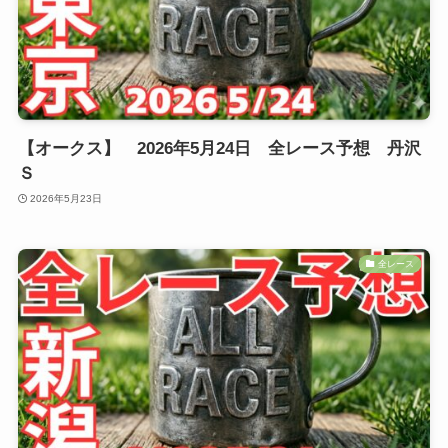
【オークス】 2026年5月24日 全レース予想 丹沢
Ｓ
2026年5月23日
全レース